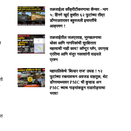
तळजाईला काँक्रीटीकरणाचा कॅन्सर—भाग
५: हिंगणे खुर्द कुशीत ६२ फुटांच्या तीव्र
डोंगरउतारावर बहुमजली इमारतींचे
आक्रमण !
तळजाईतील जलप्रवाह, भूस्खलनाचा
धोका आणि नागरिकांची सुरक्षितता
ज
महत्वाची नाही काय? कॉन्टूर प्लॅन, उपग्रह
प्रतिमा आणि मंजूर नकाशांनी वाढवले
प्रश्न
महापालिकेचे ‘बिल्डर राज’ उघड ! १२
फुटांच्या रस्त्यावरून अवजड वाहतूक, थेट
तो
डोंगरमाथ्यावर PMC ची कुऱ्हाड अन
ा
PMC च्याच गाड्यांकडून राडारोड्याचा
भराव!
दत