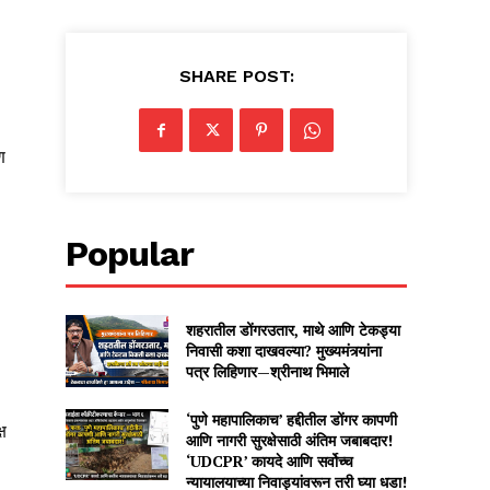
SHARE POST:
ण
Popular
शहरातील डोंगरउतार, माथे आणि टेकड्या
निवासी कशा दाखवल्या? मुख्यमंत्र्यांना
पत्र लिहिणार—श्रीनाथ भिमाले
‘पुणे महापालिकाच’ हद्दीतील डोंगर कापणी
ष
आणि नागरी सुरक्षेसाठी अंतिम जबाबदार!
‘UDCPR’ कायदे आणि सर्वोच्च
न्यायालयाच्या निवाड्यांवरून तरी घ्या धडा!