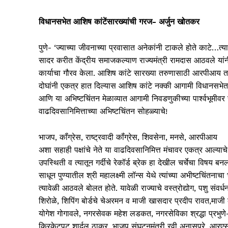
विधानसभेत आशिष कांटेंसारख्यांची गरज- अर्जुन खोतकर
पुणे- ‘ज्याच्या जीवनाच्या प्रवासात अनेकांनी टाकले होते काटे…
सादर करीत केंद्रीय समाजकल्याण राज्यमंत्री रामदास आठवले यांनी
कार्याचा गौरव केला. आशिष कांटे सारख्या तरुणासाठी आरपीआय तर्
दोघांनी एकत्र हात दिल्यास आशिष कांटे नक्की आगामी विधानसभेत 
आणि या अभिष्टचिंतन मेळाव्यात आगामी निवडणुकीच्या पार्श्वभूमीवर र
वाढदिवसानिमित्ताच्या अभिष्टचिंतन सोहळ्याचे!
भाजप, कॉंग्रेस, राष्ट्रवादी कॉंग्रेस, शिवसेना, मनसे, आरपीआय
अशा सहाही पक्षांचे नेते या वाढदिवसानिमित्त मंचावर एकत्र आल्याचे 
उपस्थिती व त्यातून गर्दीचे रेकॉर्ड ब्रेक हा देखील चर्चेचा विषय 
साधून पुण्यातील श्री महालक्ष्मी लॉन्स येथे त्यांच्या अभीष्टचिं
त्यावेळी आठवले बोलत होते. यावेळी राज्याचे वस्त्रोद्योग, पशु संव
शिरोळे, शिपिंग बोर्डचे चेअरमन व माजी खासदार प्रदीप रावत,माजी 
योगेश गोगावले, नगरसेवक महेश लडकत, नगरसेविका श्रद्धा प्रभुणे-पा
क्रिकेटपटू शार्दुल ठाकूर, भाजप संघटनमंत्री रवी अनासपुरे, आरएसए