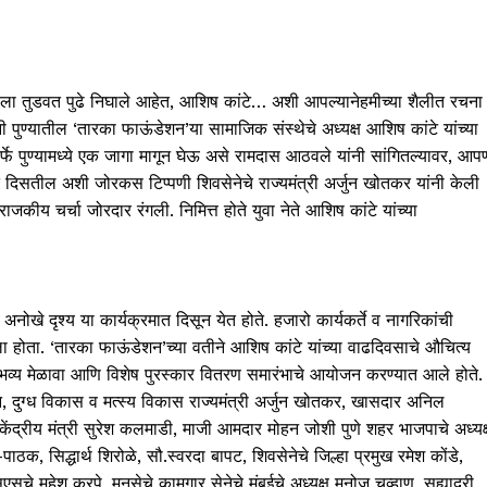
त्याला तुडवत पुढे निघाले आहेत, आशिष कांटे… अशी आपल्यानेहमीच्या शैलीत रचना
 पुण्यातील ‘तारका फाऊंडेशन’या सामाजिक संस्थेचे अध्यक्ष आशिष कांटे यांच्या
फे पुण्यामध्ये एक जागा मागून घेऊ असे रामदास आठवले यांनी सांगितल्यावर, आप
दिसतील अशी जोरकस टिप्पणी शिवसेनेचे राज्यमंत्री अर्जुन खोतकर यांनी केली
ाजकीय चर्चा जोरदार रंगली. निमित्त होते युवा नेते आशिष कांटे यांच्या
अनोखे दृश्य या कार्यक्रमात दिसून येत होते. हजारो कार्यकर्ते व नागरिकांची
बनला होता. ‘तारका फाऊंडेशन’च्या वतीने आशिष कांटे यांच्या वाढदिवसाचे औचित्य
तनाचा भव्य मेळावा आणि विशेष पुरस्कार वितरण समारंभाचे आयोजन करण्यात आले होते.
र्धन, दुग्ध विकास व मत्स्य विकास राज्यमंत्री अर्जुन खोतकर, खासदार अनिल
केंद्रीय मंत्री सुरेश कलमाडी, माजी आमदार मोहन जोशी पुणे शहर भाजपाचे अध्यक्
ठक, सिद्धार्थ शिरोळे, सौ.स्वरदा बापट, शिवसेनेचे जिल्हा प्रमुख रमेश कोंडे,
सचे महेश करपे, मनसेचे कामगार सेनेचे मुंबईचे अध्यक्ष मनोज चव्हाण, सह्याद्री