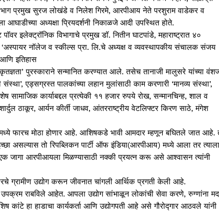
ा विभाग प्रमुख सुरज लोखंडे व निलेश गिरमे, आरपीआय नेते परशुराम वाडेकर व
ा आघाडीच्या अध्यक्षा प्रियदर्शनी निकाळजे आदी उपस्थित होते.
ट पॉवर इलेक्ट्रॉनिक विभागाचे प्रमुख डॉ. नितीन घाटपांडे, महाराष्ट्रात ४०
 ‘अस्पायर नॉलेज व स्कील्स प्रा. लि.चे अध्यक्ष व व्यवस्थापकीय संचालक संजय
) आणि इतिहास
ृतज्ञता’ पुरस्काराने सन्मानित करण्यात आले. तसेच तानाजी मालुसरे यांच्या वंश
ंस्था’, एड्सग्रस्त पालकांच्या लहान मुलांसाठी काम करणारी ‘मानव्य संस्था’,
सामाजिक कार्याबद्दल प्रत्येकी ११ हजार रुपये रोख, सन्मानचिन्ह, शाल व
ार्दुल ठाकूर, आर्यन कीर्ती जाधव, आंतरराष्ट्रीय वेटलिफ्टर किरण साठे, मंगेश
यामध्ये फारच मोठा होणार आहे. आशिषकडे भावी आमदार म्हणून बघितले जात आहे. 
ची इच्छा असल्यास तो रिपब्लिकन पार्टी ऑफ इंडिया(आरपीआय) मध्ये आला तर त्याल
की एक जागा आरपीआयला मिळण्यासाठी नक्की प्रयत्न करू असे आश्वासन त्यांनी
रकारचे ग्रामीण उद्योग करून जीवनात चांगली आर्थिक प्रगती केली आहे.
 उपक्रम राबविले आहेत. आपला उद्योग सांभाळून लोकांची सेवा करणे, रुग्णांना म
शिष कांटे हा हाडाचा कार्यकर्ता आणि उद्योगपती आहे असे गौरोद्गार आठवले यांनी