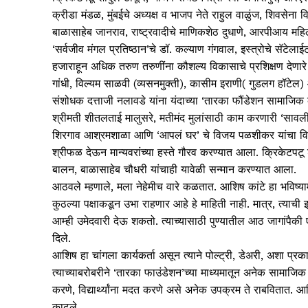
क्रीडा मंडळ, मुंबईचे अध्यक्ष व भाजप नेते राहुल वाळुंज, शिवसेन
बाळासाहेब जानराव, राष्ट्रवादीचे माणिकशेठ दुधाणे, आरपीआय महिल
‘सर्वजीव मंगल प्रतिष्ठान’चे डॉ. कल्याण गंगवाल, इस्त्रोचे सॅटेलाई
हजाराहून अधिक तरुण तरुणींना कौशल्य विकासाचे प्रशिक्षण देणारे
गांधी, विल्यम साळवी (व्यसनमुक्ती), कासीम इराणी( गुडलग हॉटेल
संशोधक दत्ताजी नलावडे यांना यंदाच्या ‘तारका फौंडेशन सामाजिक क
श्रीमती शीतलताई मालुसरे, मतीमंद मुलांसाठी काम करणारी ‘सावली स
शिरगाव आश्रमशाळा आणि ‘आपलं घर’ चे विजय पळशीकर यांचा विशेष 
श्रीफळ देऊन मान्यवरांच्या हस्ते गौरव करण्यात आला. क्रिकेटपटू श
बालन, बाळासाहेब चौधरी यांचाही यावेळी सन्मान करण्यात आला.
आठवले म्हणाले, मला नेहेमीच वारे कळतात. आशिष कांटे हा भविष्
कुठल्या पक्षाकडून उभा राहणार आहे हे माहिती नाही. मात्र, त्या
आम्ही उमेदवारी देऊ शकतो. त्याच्यासाठी पुण्यातील आठ जागांपै
दिले.
आशिष हा चांगला कार्यकर्ता असून त्याने पोल्ट्री, डेअरी, अशा प्
त्याच्याबरोबरीने ‘तारका फाउंडेशन’च्या माध्यमातून अनेक सामाजिक
करणे, विद्यार्थ्यांना मदत करणे असे अनेक उपक्रम ते राबवितात. आ
काढले.