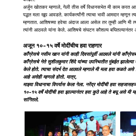
अर्जुन खोतकर म्हणाले, गेली तीस वर्षे विधानसभेत मी काम करत आ
पद्धत मला खूप आवडते. कार्यकर्त्यांनी त्याचा भावी आमदार म्हणून 
म्हणतात. आशिषच्या हवेचा अंदाज आला असेल तर तुम्ही आणि मी त
त्यांनी आठवले यांना केले. आशिषचे संघटन कौशल्य बघितल्यानंतर अ
अजून १०-१५ वर्षे मोदींचीच हवा राहणार
काँग्रेसचे नसीम खान यांनी काही दिवसांपूर्वी आठवले यांनी काँग्र
काँग्रेसचे नेते सुशीलकुमार शिंदे यांच्या उपस्थितीत मुंबईत झालेल
केले होते. त्याचा संदर्भ देत आठवले म्हणाले मी मला हवा कळते असे 
आहे असेही म्हणलो होतो. मात्र,
माझ्या विधानाचा विपर्यास केला गेला. नरेंद्र मोदींची हवा सहजासहज
१०-१५ वर्षे मोदींची हवा झाल्यानंतर हवा कुठे आहे ते बघू असे मी म्
सांगितले.