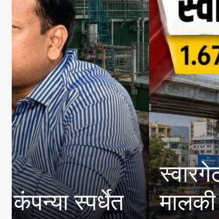
 मेट्रोला
‘एमआयटी एडी