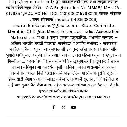
http://mymarathi.net/ पुणे महापालिकेची मुख्य सभा लाईव्ह करणारे
सर्वात पहिले न्यूज पोर्टल .. C.G.Registration No.MSME/ MH- 26-
0179354,M.G. RC No. DCL 2131000315798079 मालक-संपादक
: शरद लोणकर( mobile-9423508306)
sharadlonkarpune@gmail.com - State Committe
Member Of Digital Media Editor Journalist Association
Maharshtra *1984 पासून पुण्यात पत्रकारिता, *आजीव सभासद -
अखिल भारतीय मराठी चित्रपट महामंडळ, *आजीव सभासद - महाराष्ट्र
साहित्य परिषद, *पुण्याच्या रस्त्याखाली ३० फुट खोल उतरून पेशवेकालीन
भुयारी पाणीपुरवठा यंत्रणेचा प्रत्यक्षात माग काढणारा पहिला पत्रकार म्हणून मान
मिळविला ... *स्वातंत्र्य वीर सावरकर यांचे नातू प्रफुल्ल चिपळूणकर हे सारस
बागेजवळ भिक्षुकाच्या अवस्थेत दुर्लक्षित जिवन जगत असल्याचे सर्वप्रथम
निदर्शनास आणून दिले *इराक मध्ये अडकलेल्या भारतीय मजुरांची सुटका
होण्यासाठी विशेष प्रयत्न -लातूर मधील ५ तरुणांची सुटका . *निगडीतील २
महिन्यात दुप्पट पैसे देणाऱ्या सनराईज कन्सल्टन्सी च्या तथाकथित एल टीटीइ
हस्तकाचा पर्दाफाश-संबधित फरार
https://www.facebook.com/MyMarathiNews/