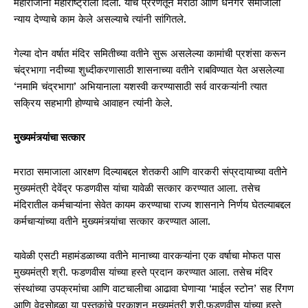
महाराजांनी महाराष्ट्राला दिली. याच प्रेरणेतून मराठा आणि धनगर समाजाला
न्याय देण्याचे काम केले असल्याचे त्यांनी सांगितले.
गेल्या दोन वर्षात मंदिर समितीच्या वतीने सुरू असलेल्या कामांची प्रशंसा करून
चंद्रभागा नदीच्या शुध्दीकरणासाठी शासनाच्या वतीने राबविण्यात येत असलेल्या
‘नमामि चंद्रभागा’ अभियानाला यशस्वी करण्यासाठी सर्व वारकऱ्यांनी त्यात
सक्रिय सहभागी होण्याचे आवाहन त्यांनी केले.
मुख्यमंत्र्यांचा सत्कार
मराठा समाजाला आरक्षण दिल्याबद्दल शेतकरी आणि वारकरी संप्रदायाच्या वतीने
मुख्यमंत्री देवेंद्र फडणवीस यांचा यावेळी सत्कार करण्यात आला. तसेच
मंदिरातील कर्मचाऱ्यांना सेवेत कायम करण्याचा राज्य शासनाने निर्णय घेतल्याबद्दल
कर्मचाऱ्यांच्या वतीने मुख्यमंत्र्यांचा सत्कार करण्यात आला.
यावेळी एसटी महामंडळाच्या वतीने मानाच्या वारकऱ्यांना एक वर्षाचा मोफत पास
मुख्यमंत्री श्री. फडणवीस यांच्या हस्ते प्रदान करण्यात आला. तसेच मंदिर
संस्थांच्या उपक्रमांचा आणि वाटचालीचा आढावा घेणाऱ्या ‘माईल स्टोन’ सह रिंगण
आणि वेदसोहळा या पुस्तकांचे प्रकाशन मुख्यमंत्री श्री.फडणवीस यांच्या हस्ते