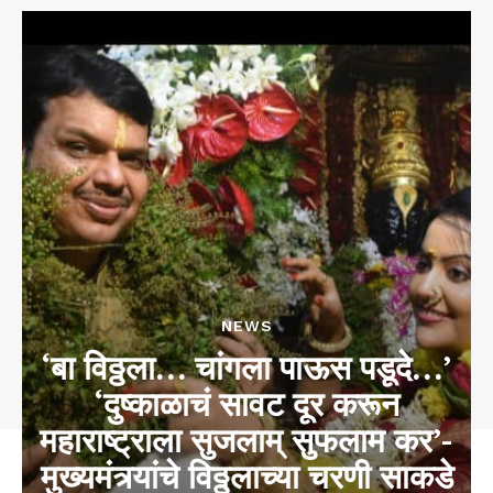
NEWS
‘बा विठ्ठला… चांगला पाऊस पडूदे…’
‘दुष्काळाचं सावट दूर करून
महाराष्ट्राला सुजलाम् सुफलाम कर’-
मुख्यमंत्र्यांचे विठ्ठलाच्या चरणी साकडे