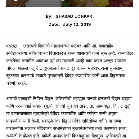
By:
SHARAD LONKAR
July 12, 2019
Date:
पंढरपूर : छत्रपती शिवाजी महाराजांच्या वाटेवर आणि डॉ. बाबासाहेब
आंबेडकरांच्या संविधानाच्या विचारावरच राज्य शासनाचे काम सुरू आहे. राज्यातील
जनतेच्या मनातील आकांक्षा पूर्ण करण्यासाठी आम्ही काम करत असून राज्यात
चांगला पाऊस पडू दे… दुष्काळाचं सावट दूर करून महाराष्ट्राला सुजलाम्
सुफलाम करण्याचे साकडे मुख्यमंत्री देवेंद्र फडणवीस यांनी आज विठ्ठलाच्या
चरणी घातले.
आषाढी एकादशी निमित्त विठ्ठल-रुक्मिणीची महापूजा मानाचे वारकरी विठ्ठल चव्हाण
आणि प्रयागबाई चव्हाण (मु.पो. सांगवी सुनेगांव तांडा, ता. अहमदपूर, जि. लातूर)
या दाम्पत्यासोबत मुख्यमंत्री देवेंद्र फडणवीस आणि त्यांच्या पत्नी अमृता
फडणवीस यांनी केली. महापूजेनंतर विठ्ठल मंदिर समितीच्या वतीने मानाच्या
वारकऱ्यांचा सत्कार मंदिराच्या सभामंडपात मुख्यमंत्र्यांच्या हस्ते करण्यात आला,
त्यावेळी ते बोलत होते. यावेळी पालकमंत्री विजयकुमार देशमुख, कृषिमंत्री डॉ.