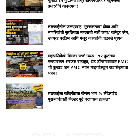
कुशीत ६२ फुटांच्या तीव्र डोंगरउतारावर बहुमजली
इमारतींचे आक्रमण !
तळजाईतील जलप्रवाह, भूस्खलनाचा धोका आणि
नागरिकांची सुरक्षितता महत्वाची नाही काय? कॉन्टूर प्लॅन,
उपग्रह प्रतिमा आणि मंजूर नकाशांनी वाढवले प्रश्न
महापालिकेचे ‘बिल्डर राज’ उघड ! १२ फुटांच्या
रस्त्यावरून अवजड वाहतूक, थेट डोंगरमाथ्यावर PMC
ची कुऱ्हाड अन PMC च्याच गाड्यांकडून राडारोड्याचा
भराव!
तळजाईला कॉंक्रीटचा कॅन्सर भाग-२: सॅटेलाईट
पुराव्यांनंतरही बिल्डर पुढे प्रशासन हतबल?