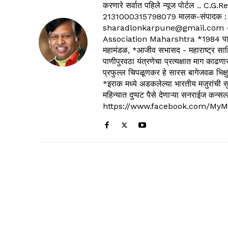
करणारे सर्वात पहिले न्यूज पोर्टल .
2131000315798079 मालक-संपादक :
sharadlonkarpune@gmail.com - 
Association Maharshtra *1984 पासून
महामंडळ, *आजीव सभासद - महाराष्ट्र साहित
पाणीपुरवठा यंत्रणेचा प्रत्यक्षात माग काढणा
प्रफुल्ल चिपळूणकर हे सारस बागेजवळ भिक्षु
*इराक मध्ये अडकलेल्या भारतीय मजुरांची स
महिन्यात दुप्पट पैसे देणाऱ्या सनराईज कन
https://www.facebook.com/MyM