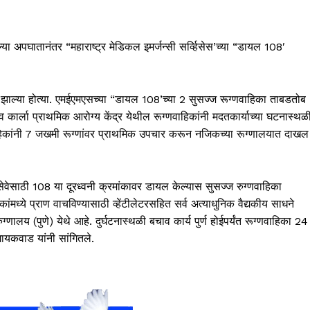
ल्या अपघातानंतर “महाराष्ट्र मेडिकल इमर्जन्सी सर्व्हिसेस’च्या “डायल 108′
ाल्या होत्या. एमईएमएसच्या “डायल 108’च्या 2 सुसज्ज रूग्णवाहिका ताबडतोब
 कार्ला प्राथमिक आरोग्य केंद्र येथील रूग्णवाहिकांनी मदतकार्याच्या घटनास्थळ
ाहिकांनी 7 जखमी रूग्णांवर प्राथमिक उपचार करून नजिकच्या रूग्णालयात दाखल
सेवेसाठी 108 या दूरध्वनी क्रमांकावर डायल केल्यास सुसज्ज रुग्णवाहिका
ांमध्ये प्राण वाचविण्यासाठी व्हेंटीलेटरसहित सर्व अत्याधुनिक वैद्यकीय साधने
ग्णालय (पुणे) येथे आहे. दुर्घटनास्थळी बचाव कार्य पुर्ण होईपर्यंत रूग्णवाहिका 24
गायकवाड यांनी सांगितले.