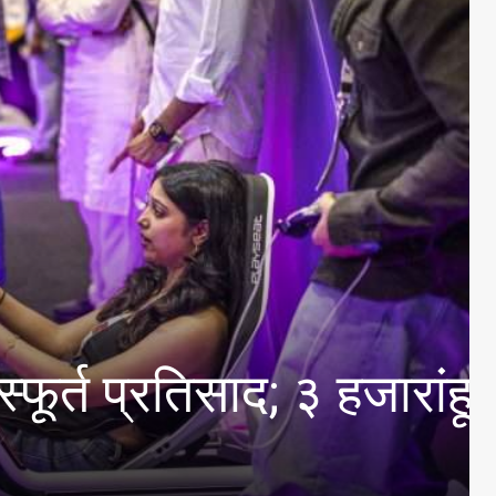
रतिसाद; ३ हजारांहून