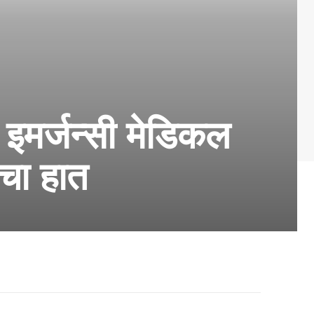
र इमर्जन्सी मेडिकल
चा हात