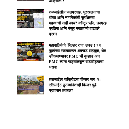
आक्रमण !
तळजाईतील जलप्रवाह, भूस्खलनाचा
धोका आणि नागरिकांची सुरक्षितता
महत्वाची नाही काय? कॉन्टूर प्लॅन, उपग्रह
प्रतिमा आणि मंजूर नकाशांनी वाढवले
प्रश्न
महापालिकेचे ‘बिल्डर राज’ उघड ! १२
फुटांच्या रस्त्यावरून अवजड वाहतूक, थेट
डोंगरमाथ्यावर PMC ची कुऱ्हाड अन
PMC च्याच गाड्यांकडून राडारोड्याचा
भराव!
तळजाईला कॉंक्रीटचा कॅन्सर भाग-२:
सॅटेलाईट पुराव्यांनंतरही बिल्डर पुढे
प्रशासन हतबल?