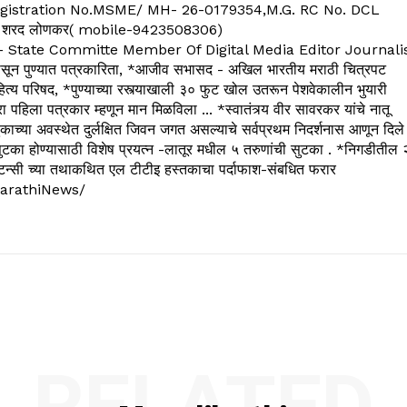
. C.G.Registration No.MSME/ MH- 26-0179354,M.G. RC No. DCL
 शरद लोणकर( mobile-9423508306)
State Committe Member Of Digital Media Editor Journali
 पुण्यात पत्रकारिता, *आजीव सभासद - अखिल भारतीय मराठी चित्रपट
्य परिषद, *पुण्याच्या रस्त्याखाली ३० फुट खोल उतरून पेशवेकालीन भुयारी
रा पहिला पत्रकार म्हणून मान मिळविला ... *स्वातंत्र्य वीर सावरकर यांचे नातू
काच्या अवस्थेत दुर्लक्षित जिवन जगत असल्याचे सर्वप्रथम निदर्शनास आणून दिले
ुटका होण्यासाठी विशेष प्रयत्न -लातूर मधील ५ तरुणांची सुटका . *निगडीतील 
्सल्टन्सी च्या तथाकथित एल टीटीइ हस्तकाचा पर्दाफाश-संबधित फरार
arathiNews/
RELATED