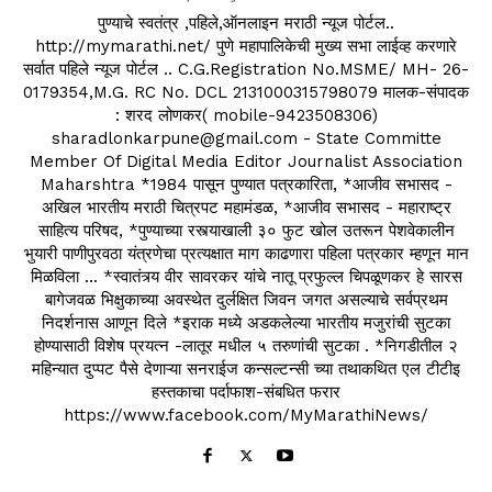
पुण्याचे स्वतंत्र ,पहिले,ऑनलाइन मराठी न्यूज पोर्टल..
http://mymarathi.net/ पुणे महापालिकेची मुख्य सभा लाईव्ह करणारे
सर्वात पहिले न्यूज पोर्टल .. C.G.Registration No.MSME/ MH- 26-
0179354,M.G. RC No. DCL 2131000315798079 मालक-संपादक
: शरद लोणकर( mobile-9423508306)
sharadlonkarpune@gmail.com - State Committe
Member Of Digital Media Editor Journalist Association
Maharshtra *1984 पासून पुण्यात पत्रकारिता, *आजीव सभासद -
अखिल भारतीय मराठी चित्रपट महामंडळ, *आजीव सभासद - महाराष्ट्र
साहित्य परिषद, *पुण्याच्या रस्त्याखाली ३० फुट खोल उतरून पेशवेकालीन
भुयारी पाणीपुरवठा यंत्रणेचा प्रत्यक्षात माग काढणारा पहिला पत्रकार म्हणून मान
मिळविला ... *स्वातंत्र्य वीर सावरकर यांचे नातू प्रफुल्ल चिपळूणकर हे सारस
बागेजवळ भिक्षुकाच्या अवस्थेत दुर्लक्षित जिवन जगत असल्याचे सर्वप्रथम
निदर्शनास आणून दिले *इराक मध्ये अडकलेल्या भारतीय मजुरांची सुटका
होण्यासाठी विशेष प्रयत्न -लातूर मधील ५ तरुणांची सुटका . *निगडीतील २
महिन्यात दुप्पट पैसे देणाऱ्या सनराईज कन्सल्टन्सी च्या तथाकथित एल टीटीइ
हस्तकाचा पर्दाफाश-संबधित फरार
https://www.facebook.com/MyMarathiNews/