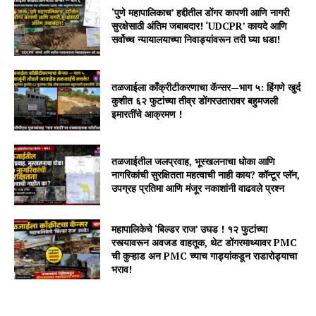
‘पुणे महापालिकाच’ हद्दीतील डोंगर कापणी आणि नागरी
सुरक्षेसाठी अंतिम जबाबदार! ‘UDCPR’ कायदे आणि
सर्वोच्च न्यायालयाच्या निवाड्यांवरून तरी घ्या धडा!
तळजाईला काँक्रीटीकरणाचा कॅन्सर—भाग ५: हिंगणे खुर्द
कुशीत ६२ फुटांच्या तीव्र डोंगरउतारावर बहुमजली
इमारतींचे आक्रमण !
तळजाईतील जलप्रवाह, भूस्खलनाचा धोका आणि
नागरिकांची सुरक्षितता महत्वाची नाही काय? कॉन्टूर प्लॅन,
उपग्रह प्रतिमा आणि मंजूर नकाशांनी वाढवले प्रश्न
महापालिकेचे ‘बिल्डर राज’ उघड ! १२ फुटांच्या
रस्त्यावरून अवजड वाहतूक, थेट डोंगरमाथ्यावर PMC
ची कुऱ्हाड अन PMC च्याच गाड्यांकडून राडारोड्याचा
भराव!