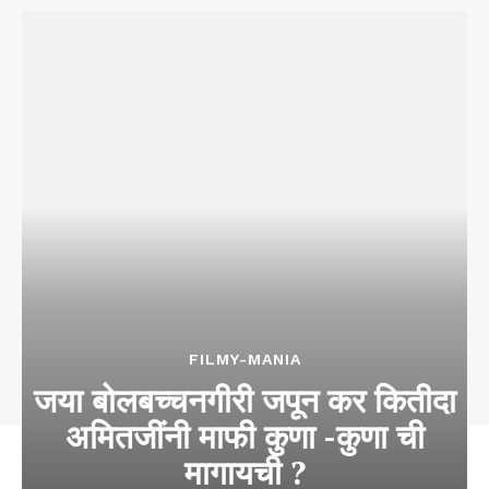
FILMY-MANIA
जया बोलबच्चनगीरी जपून कर कितीदा
अमितजींनी माफी कुणा -कुणा ची
मागायची ?