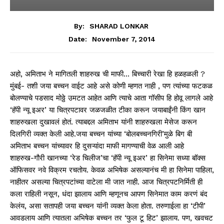
By:
SHARAD LONKAR
November 7, 2014
Date:
अहो, अमिताभ ने मागितली शाहरुख ची माफी… बिच्चारी रेखा हि हळहळली ?
मुंबई- तशी जया बच्चन वाईट आहे असे कोणी म्हणत नाही , पण त्यांच्या फटकळ
बोलण्याचे पडसाद मोठ्ठे उमटत आहेत आणि त्याचे आता गॉसीप हि होवू लागले आहे
‘हॅपी न्यू इअर’ या चित्रपटावर जळजळीत टीका करून जयाबाईंनी किंग खान
शाहरुखला दुखावलं होतं. त्याबद्दल अमिताभ यांनी शाहरुखला मेसेज करून
दिलगिरी व्यक्त केली आहे.जया बच्चन यांच्या ‘बोलबच्चनगिरी’मुळे बिग बी
अमिताभ बच्चन यांच्यावर हि दुसऱ्यांदा माफी मागण्याची वेळ आली आहे
शाहरुख-गौरी खानच्या ‘रेड चिलीज’चा ‘हॅपी न्यू इअर’ हा सिनेमा सध्या बॉक्स
ऑफिसवर नवे विक्रम रचतोय. केवळ अभिषेक असल्यानंच मी हा सिनेमा पाहिला,
नाहीतर असल्या चित्रपटांच्या वाटेला मी जात नाही. आज चित्रपटनिर्मिती ही
कला राहिली नसून, धंदा झालाय आणि म्हणूनच आपण सिनेमात काम करणं बंद
केलंय, असा सतापही जया बच्चन यांनी व्यक्त केला होता. तरुणाईला हा ‘टीपी’
आवडलाय आणि त्यातला अभिषेक बच्चन तर ‘फुल टू हिट’ झालाय. पण, खवचट