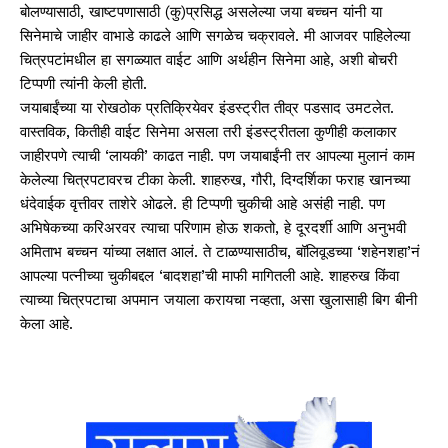
बोलण्यासाठी, खाष्टपणासाठी (कु)प्रसिद्ध असलेल्या जया बच्चन यांनी या
सिनेमाचे जाहीर वाभाडे काढले आणि सगळेच चक्रावले. मी आजवर पाहिलेल्या
चित्रपटांमधील हा सगळ्यात वाईट आणि अर्थहीन सिनेमा आहे, अशी बोचरी
टिप्पणी त्यांनी केली होती.
जयाबाईंच्या या रोखठोक प्रतिक्रियेवर इंडस्ट्रीत तीव्र पडसाद उमटलेत.
वास्तविक, कितीही वाईट सिनेमा असला तरी इंडस्ट्रीतला कुणीही कलाकार
जाहीरपणे त्याची ‘लायकी’ काढत नाही. पण जयाबाईंनी तर आपल्या मुलानं काम
केलेल्या चित्रपटावरच टीका केली. शाहरुख, गौरी, दिग्दर्शिका फराह खानच्या
धंदेवाईक वृत्तीवर ताशेरे ओढले. ही टिप्पणी चुकीची आहे असंही नाही. पण
अभिषेकच्या करिअरवर त्याचा परिणाम होऊ शकतो, हे दूरदर्शी आणि अनुभवी
अमिताभ बच्चन यांच्या लक्षात आलं. ते टाळण्यासाठीच, बॉलिवूडच्या ‘शहेनशहा’नं
आपल्या पत्नीच्या चुकीबद्दल ‘बादशहा’ची माफी मागितली आहे. शाहरुख किंवा
त्याच्या चित्रपटाचा अपमान जयाला करायचा नव्हता, असा खुलासाही बिग बीनी
केला आहे.