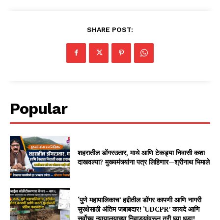
SHARE POST:
Popular
शहरातील डोंगरउतार, माथे आणि टेकड्या निवासी कशा
दाखवल्या? मुख्यमंत्र्यांना पत्र लिहिणार—श्रीनाथ भिमाले
‘पुणे महापालिकाच’ हद्दीतील डोंगर कापणी आणि नागरी
सुरक्षेसाठी अंतिम जबाबदार! ‘UDCPR’ कायदे आणि
सर्वोच्च न्यायालयाच्या निवाड्यांवरून तरी घ्या धडा!