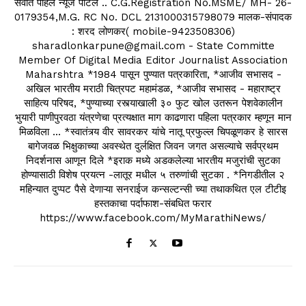
सर्वात पहिले न्यूज पोर्टल .. C.G.Registration No.MSME/ MH- 26-
0179354,M.G. RC No. DCL 2131000315798079 मालक-संपादक
: शरद लोणकर( mobile-9423508306)
sharadlonkarpune@gmail.com - State Committe
Member Of Digital Media Editor Journalist Association
Maharshtra *1984 पासून पुण्यात पत्रकारिता, *आजीव सभासद -
अखिल भारतीय मराठी चित्रपट महामंडळ, *आजीव सभासद - महाराष्ट्र
साहित्य परिषद, *पुण्याच्या रस्त्याखाली ३० फुट खोल उतरून पेशवेकालीन
भुयारी पाणीपुरवठा यंत्रणेचा प्रत्यक्षात माग काढणारा पहिला पत्रकार म्हणून मान
मिळविला ... *स्वातंत्र्य वीर सावरकर यांचे नातू प्रफुल्ल चिपळूणकर हे सारस
बागेजवळ भिक्षुकाच्या अवस्थेत दुर्लक्षित जिवन जगत असल्याचे सर्वप्रथम
निदर्शनास आणून दिले *इराक मध्ये अडकलेल्या भारतीय मजुरांची सुटका
होण्यासाठी विशेष प्रयत्न -लातूर मधील ५ तरुणांची सुटका . *निगडीतील २
महिन्यात दुप्पट पैसे देणाऱ्या सनराईज कन्सल्टन्सी च्या तथाकथित एल टीटीइ
हस्तकाचा पर्दाफाश-संबधित फरार
https://www.facebook.com/MyMarathiNews/