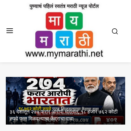
आयआयएमसी द्वारे इंग्रजी आणि मराठी पत्रकारिता
जार ७६२ कोटी
अभ्यासक्रमांसाठी 13 ऑगस्ट रोजी थेट प्रवेश प्रक्रि
आयोजन