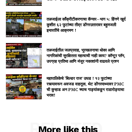
तळजाईला काँक्रीटीकरणाचा कॅन्सर—भाग ५: हिंगणे खुर्द
कुशीत ६२ फुटांच्या तीव्र डोंगरउतारावर बहुमजली
इमारतींचे आक्रमण !
तळजाईतील जलप्रवाह, भूस्खलनाचा धोका आणि
नागरिकांची सुरक्षितता महत्वाची नाही काय? कॉन्टूर प्लॅन,
उपग्रह प्रतिमा आणि मंजूर नकाशांनी वाढवले प्रश्न
महापालिकेचे ‘बिल्डर राज’ उघड ! १२ फुटांच्या
रस्त्यावरून अवजड वाहतूक, थेट डोंगरमाथ्यावर PMC
ची कुऱ्हाड अन PMC च्याच गाड्यांकडून राडारोड्याचा
भराव!
RELATED
More like this