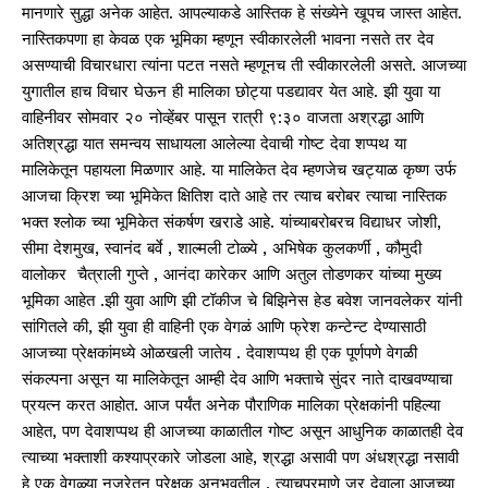
मानणारे
सुद्धा
अनेक
आहेत
.
आपल्याकडे
आस्तिक
हे
संख्येने
खूपच
जास्त
आहेत
.
नास्तिकपणा
हा
केवळ
एक
भूमिका
म्हणून
स्वीकारलेली
भावना
नसते
तर
देव
असण्याची
विचारधारा
त्यांना
पटत
नसते
म्हणूनच
ती
स्वीकारलेली
असते
.
आजच्या
युगातील
हाच
विचार
घेऊन
ही
मालिका
छोट्या
पडद्यावर
येत
आहे
.
झी
युवा
या
वाहिनीवर
सोमवार
२०
नोव्हेंबर
पासून
रात्री
९
:
३०
वाजता
अश्रद्धा
आणि
अतिश्रद्धा
यात
समन्वय
साधायला
आलेल्या
देवाची
गोष्ट
देवा
शप्पथ
या
मालिकेतून
पहायला
मिळणार
आहे
.
या
मालिकेत
देव
म्हणजेच
खट्याळ
कृष्ण
उर्फ
आजचा
क्रिश
च्या
भूमिकेत
क्षितिश
दाते
आहे
तर
त्याच
बरोबर
त्याचा
नास्तिक
भक्त
श्लोक
च्या
भूमिकेत
संकर्षण
खराडे
आहे
.
यांच्याबरोबरच
विद्याधर
जोशी
,
सीमा
देशमुख
,
स्वानंद
बर्वे
,
शाल्मली
टोळ्ये
,
अभिषेक
कुलकर्णी
,
कौमुदी
वालोकर
चैत्राली
गुप्ते
,
आनंदा
कारेकर
आणि
अतुल
तोडणकर
यांच्या
मुख्य
भूमिका
आहेत
.
झी
युवा
आणि
झी
टॉकीज
चे
बिझिनेस
हेड
बवेश
जानवलेकर
यांनी
सांगितले
की
,
झी
युवा
ही
वाहिनी
एक
वेगळं
आणि
फ्रेश
कन्टेन्ट
देण्यासाठी
आजच्या
प्रेक्षकांमध्ये
ओळखली
जातेय
.
देवाशप्पथ
ही
एक
पूर्णपणे
वेगळी
संकल्पना
असून
या
मालिकेतून
आम्ही
देव
आणि
भक्ताचे
सुंदर
नाते
दाखवण्याचा
प्रयत्न
करत
आहोत
.
आज
पर्यंत
अनेक
पौराणिक
मालिका
प्रेक्षकांनी
पहिल्या
आहेत
,
पण
देवाशप्पथ
ही
आजच्या
काळातील
गोष्ट
असून
आधुनिक
काळातही
देव
त्याच्या
भक्ताशी
कश्याप्रकारे
जोडला
आहे
,
श्रद्धा
असावी
पण
अंधश्रद्धा
नसावी
हे
एक
वेगळ्या
नजरेतून
प्रेक्षक
अनुभवतील
.
त्याचप्रमाणे
जर
देवाला
आजच्या