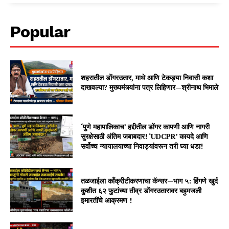
Popular
शहरातील डोंगरउतार, माथे आणि टेकड्या निवासी कशा
दाखवल्या? मुख्यमंत्र्यांना पत्र लिहिणार—श्रीनाथ भिमाले
‘पुणे महापालिकाच’ हद्दीतील डोंगर कापणी आणि नागरी
सुरक्षेसाठी अंतिम जबाबदार! ‘UDCPR’ कायदे आणि
सर्वोच्च न्यायालयाच्या निवाड्यांवरून तरी घ्या धडा!
तळजाईला काँक्रीटीकरणाचा कॅन्सर—भाग ५: हिंगणे खुर्द
कुशीत ६२ फुटांच्या तीव्र डोंगरउतारावर बहुमजली
इमारतींचे आक्रमण !