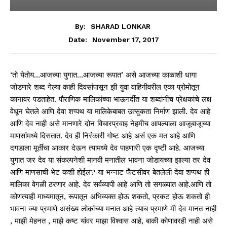
By:
SHARAD LONKAR
November 17, 2017
Date:
‘
तो
येतोय
…
आजच्या
युगात
…
आजच्या
रूपात
’
असे
आजच्या
काळाशी
धागा
जोडणारे
शब्द
गेल्या
काही
दिवसांपासून
झी
युवा
वाहिनीवरील
एका
प्रोमोतून
कानावर
पडताहेत
.
पौराणिक
मालिकांच्या
भाऊगर्दीत
या
शब्दांनीच
प्रेक्षकांचे
लक्ष
वेधून
घेतले
आणि
देवा
शप्पथ
या
मालिकेबाबत
उत्सुकता
निर्माण
झाली
.
देव
आहे
आणि
देव
नाही
असे
मानणारे
दोन
विचारप्रवाह
नेहमीच
आपल्याला
आजूबाजूच्या
माणसांमध्ये
दिसतात
.
देव
ही
निरंकारी
गोष्ट
आहे
असं
एक
मत
आहे
आणि
दगडाला
मूर्तीचा
आकार
देऊन
त्यामध्ये
देव
पाहणारी
एक
दृष्टी
आहे
.
आजच्या
युगात
जर
देव
या
संकल्पनेशी
मानवी
मनातील
भावना
जोडायच्या
झाल्या
तर
देव
आणि
माणसाची
भेट
कशी
होईल
?
या
भन्नाट
फँटसीवर
बेतलेली
देवा
शप्पथ
ही
मालिका
वेगळी
ठरणार
आहे
.
देव
सर्वव्यापी
आहे
आणि
तो
सगळ्यात
आहे
.
आणि
तो
कोणत्याही
माध्यमातून
,
रूपातून
अभिव्यक्त
होऊ
शकतो
,
प्रकट
होऊ
शकतो
ही
भावना
ज्या
प्रमाणे
असंख्य
लोकांच्या
मनात
आहे
त्याच
प्रमाणे
मी
देव
मानत
नाही
,
माझी
मेहनत
,
माझे
कष्ट
यांवर
माझा
विश्वास
आहे
,
बाकी
कोणावरही
नाही
असे