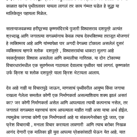
काळात
खरंच
पृथीतलावर
यायला
लागलं
तर
काय
गंम्मत
घडेल
हे
सुद्धा
या
मालिकेतून
पहायला
मिळेल
.
साताऱ्याजवळच्या
हरीपूरच्या
कृष्णमंदिराचे
पुजारी
विश्वासराव
दशपुत्रे
अत्यंत
श्रध्दाळू
आणि
जगातल्या
सगळ्यांनाच
केवळ
त्याच
देवभक्तिच्या
तराजूत
मोजणारं
हे
व्यक्तिमत्व
आहे
आणि
यांच्यापेक्षा
पार
अगदी
वेगळ्या
टोकाला
असलेलं
दुसरं
व्यक्तिमत्व
म्हणजे
श्लोक
दशपुत्रे
,
विश्वासरावांचा
धाकटा
मुलगा
आहे
स्वकर्तृत्वावर
विश्वास
असलेला
आणि
कमालीचा
नास्तिक
.
या
दोन
टोकाच्या
विचारधारांमधील
एक
सुवर्णमध्य
गाठायला
देवालाच
पृथ्वीवर
यावं
लागतं
.
कृष्णकांत
उर्फ
क्रिश
या
श्लोक
दशपुत्रे
याला
क्रिश
भेटायला
आलाय
.
देव
आहे
नाही
या
विचारापुढे
जाऊन
,
माणसाचं
पृथ्वीवरील
आयुष्य
किंवा
जगाचा
राखला
गेलेला
समतोल
कोणी
एक
निर्माणकर्ता
असल्याशिवाय
शक्य
झालं
असतं
का
?
जर
कोणी
निर्माणकर्ता
असेल
आणि
आपल्याला
त्याची
कल्पनाच
नसेल
,
तर
जगातलं
सगळ्यात
महत्त्वाचं
सत्य
आपल्याला
माहीत
नाही
असा
याचा
अर्थ
होईल
.
त्यामुळेच
जगाचा
कोणी
एक
निर्माणकर्ता
आहे
या
संकल्पनेसोबत
पुढे
जात
,
एक
फ्रेश
विचाराची
,
मनाला
विचार
करायला
लावणारी
आणि
त्याच
बरोबर
निखळ
आनंद
देणारी
एक
मालिका
झी
युवा
आपल्या
प्रेक्षकांसाठी
घेऊन
येत
आहे
.
यात