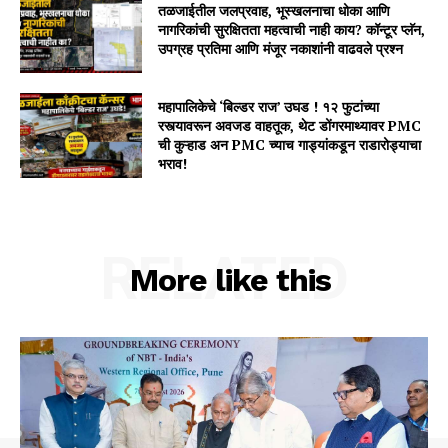
तळजाईतील जलप्रवाह, भूस्खलनाचा धोका आणि
नागरिकांची सुरक्षितता महत्वाची नाही काय? कॉन्टूर प्लॅन,
उपग्रह प्रतिमा आणि मंजूर नकाशांनी वाढवले प्रश्न
महापालिकेचे ‘बिल्डर राज’ उघड ! १२ फुटांच्या
रस्त्यावरून अवजड वाहतूक, थेट डोंगरमाथ्यावर PMC
ची कुऱ्हाड अन PMC च्याच गाड्यांकडून राडारोड्याचा
भराव!
RELATED
More like this