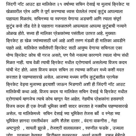
जिंदगी नॉट आउट ह्या मालिकेत २१ वर्षाच्या सचिन देसाई या मुलाचं क्रिकेट या
खेळावरील प्रेम आणि ते पूर्ण करण्याचा ध्यास घेतलेलं त्याचं कुटुंब आपल्याला
पाहायला मिळतंय. सचिनच्या या स्वप्नात येणाऱ्या अडचणी आणि त्याला संपूर्ण
कुटुंब कसे तोंड देते हे पाहताना नकळतपणे आपल्याला आपल्या कुटुंबाची नव्याने
ओळख होते. सध्या ही मालिका प्रेक्षकांच्या पसंतीला उतरत आहे. मुख्यतः
क्रिकेट हा खेळ ज्यांच्यासाठी धर्म आहे अशी तरुण मंडळी ही मालिका आवडीने
पाहते आहे. मालिकेत सर्वोतोपरी क्रिकेट साठी आयुष्य देणाऱ्या सचिनला एका
योग्य क्रिकेट कोच ची गरज असते, पण पैसे नसल्या कारणाने त्याला योग्य संधी
मिळत नाही. याच वेळी त्याची क्रिकेट मधील द्रोणाचार्य असलेल्या विजय कदम
यांची भेट होते. आता विजय कदम सचिन ला त्याच्या करिअर मध्ये कशी मदत
करतात हे पाहण्यासारखे असेल. आजच्या मध्यम वर्गीय कुटुंबातील प्रत्येक
क्रिकेट वेड्या मुलाच्या हृदयाशी जाऊन भिडणारी अशी ही जिंदगी नॉट आउट
मालिकेची कथा आहे. विजय कदम या मालिकेत सचिन देसाई चे क्रिकेट मधील
द्रोणाचार्य म्हणजेच त्याचे कोच म्हणून येत आहेत. नेहमीच प्रेक्षकांना हसवणारे
विजय कदम ही एक वेगळी भूमिका कशी सादर करतात हे नक्कीच पाहण्यासारखे
असेल. या मालिकेमध्ये सचिन देसाई च्या भूमिकेत तेजस बर्वे व स्नेहा च्या
भूमिकेत ज्ञानदा रामतीर्थकर आणि शैलेश दातार , वंदना वाकनीस , नेहा
अष्टपुत्रे , सायली झुरळे , तेजश्री वालावलकर , स्वप्नील फडके , उज्वला
जोग , प्रसन्ना केतकर , सिद्धीरूपा करमरकर , अथर्व नकती , राहुल मेहेंदळे ,