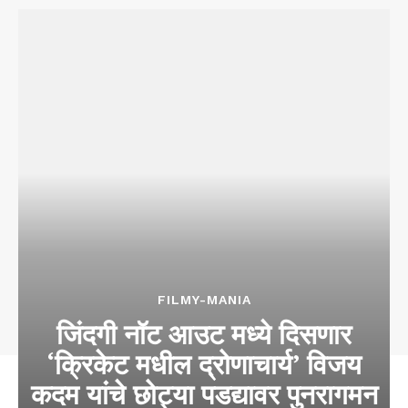
FILMY-MANIA
जिंदगी नॉट आउट मध्ये दिसणार
‘क्रिकेट मधील द्रोणाचार्य’ विजय
कदम यांचे छोट्या पडद्यावर पुनरागमन