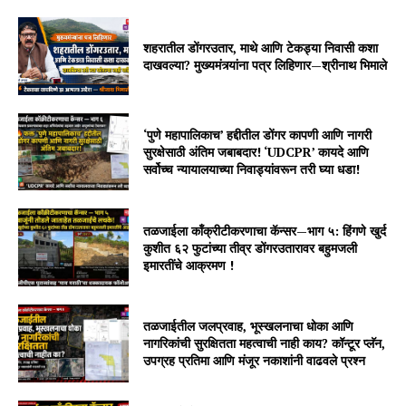
शहरातील डोंगरउतार, माथे आणि टेकड्या निवासी कशा
दाखवल्या? मुख्यमंत्र्यांना पत्र लिहिणार—श्रीनाथ भिमाले
‘पुणे महापालिकाच’ हद्दीतील डोंगर कापणी आणि नागरी
सुरक्षेसाठी अंतिम जबाबदार! ‘UDCPR’ कायदे आणि
सर्वोच्च न्यायालयाच्या निवाड्यांवरून तरी घ्या धडा!
तळजाईला काँक्रीटीकरणाचा कॅन्सर—भाग ५: हिंगणे खुर्द
कुशीत ६२ फुटांच्या तीव्र डोंगरउतारावर बहुमजली
इमारतींचे आक्रमण !
तळजाईतील जलप्रवाह, भूस्खलनाचा धोका आणि
नागरिकांची सुरक्षितता महत्वाची नाही काय? कॉन्टूर प्लॅन,
उपग्रह प्रतिमा आणि मंजूर नकाशांनी वाढवले प्रश्न