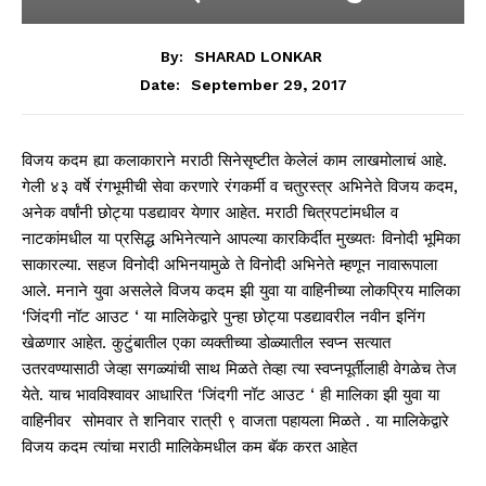
By:
SHARAD LONKAR
September 29, 2017
Date:
विजय कदम ह्या कलाकाराने मराठी सिनेसृष्टीत केलेलं काम लाखमोलाचं आहे.
गेली ४३ वर्षे रंगभूमीची सेवा करणारे रंगकर्मी व चतुरस्त्र अभिनेते विजय कदम,
अनेक वर्षांनी छोट्या पडद्यावर येणार आहेत. मराठी चित्रपटांमधील व
नाटकांमधील या प्रसिद्ध अभिनेत्याने आपल्या कारकिर्दीत मुख्यतः विनोदी भूमिका
साकारल्या. सहज विनोदी अभिनयामुळे ते विनोदी अभिनेते म्हणून नावारूपाला
आले. मनाने युवा असलेले विजय कदम झी युवा या वाहिनीच्या लोकप्रिय मालिका
‘जिंदगी नॉट आउट ‘ या मालिकेद्वारे पुन्हा छोट्या पडद्यावरील नवीन इनिंग
खेळणार आहेत. कुटुंबातील एका व्यक्तीच्या डोळ्यातील स्वप्न सत्यात
उतरवण्यासाठी जेव्हा सगळ्यांची साथ मिळते तेव्हा त्या स्वप्नपूर्तीलाही वेगळेच तेज
येते. याच भावविश्वावर आधारित ‘जिंदगी नॉट आउट ‘ ही मालिका झी युवा या
वाहिनीवर सोमवार ते शनिवार रात्री ९ वाजता पहायला मिळते . या मालिकेद्वारे
विजय कदम त्यांचा मराठी मालिकेमधील कम बॅक करत आहेत