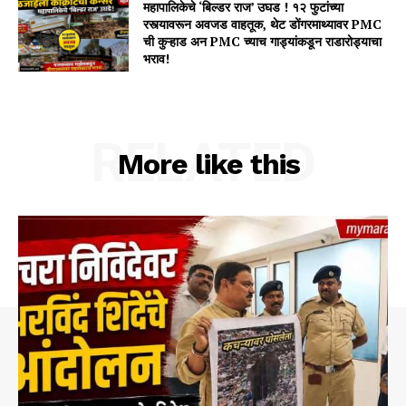
महापालिकेचे ‘बिल्डर राज’ उघड ! १२ फुटांच्या
रस्त्यावरून अवजड वाहतूक, थेट डोंगरमाथ्यावर PMC
ची कुऱ्हाड अन PMC च्याच गाड्यांकडून राडारोड्याचा
भराव!
RELATED
More like this