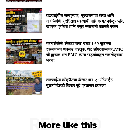
तळजाईतील जलप्रवाह, भूस्खलनाचा धोका आणि
नागरिकांची सुरक्षितता महत्वाची नाही काय? कॉन्टूर प्लॅन,
उपग्रह प्रतिमा आणि मंजूर नकाशांनी वाढवले प्रश्न
महापालिकेचे ‘बिल्डर राज’ उघड ! १२ फुटांच्या
रस्त्यावरून अवजड वाहतूक, थेट डोंगरमाथ्यावर PMC
ची कुऱ्हाड अन PMC च्याच गाड्यांकडून राडारोड्याचा
भराव!
तळजाईला कॉंक्रीटचा कॅन्सर भाग-२: सॅटेलाईट
पुराव्यांनंतरही बिल्डर पुढे प्रशासन हतबल?
RELATED
More like this