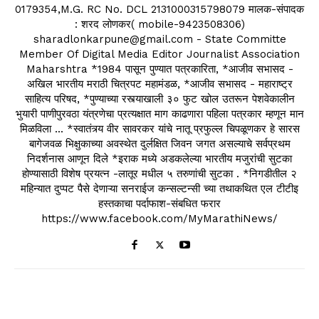
0179354,M.G. RC No. DCL 2131000315798079 मालक-संपादक
: शरद लोणकर( mobile-9423508306)
sharadlonkarpune@gmail.com - State Committe
Member Of Digital Media Editor Journalist Association
Maharshtra *1984 पासून पुण्यात पत्रकारिता, *आजीव सभासद -
अखिल भारतीय मराठी चित्रपट महामंडळ, *आजीव सभासद - महाराष्ट्र
साहित्य परिषद, *पुण्याच्या रस्त्याखाली ३० फुट खोल उतरून पेशवेकालीन
भुयारी पाणीपुरवठा यंत्रणेचा प्रत्यक्षात माग काढणारा पहिला पत्रकार म्हणून मान
मिळविला ... *स्वातंत्र्य वीर सावरकर यांचे नातू प्रफुल्ल चिपळूणकर हे सारस
बागेजवळ भिक्षुकाच्या अवस्थेत दुर्लक्षित जिवन जगत असल्याचे सर्वप्रथम
निदर्शनास आणून दिले *इराक मध्ये अडकलेल्या भारतीय मजुरांची सुटका
होण्यासाठी विशेष प्रयत्न -लातूर मधील ५ तरुणांची सुटका . *निगडीतील २
महिन्यात दुप्पट पैसे देणाऱ्या सनराईज कन्सल्टन्सी च्या तथाकथित एल टीटीइ
हस्तकाचा पर्दाफाश-संबधित फरार
https://www.facebook.com/MyMarathiNews/