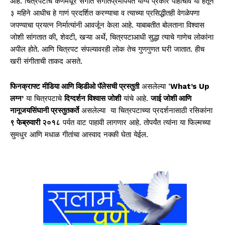
आहे. चित्रपटाचं कर्णमधूर संगीत संगीतप्रेमींपर्यंत योग्य प्रकारे पोहोचावं या हेतूने
३ महिने आधीच हे गाणं प्रदर्शित करण्याचा व त्याच्या प्रसिद्धीतही वेगळेपणा
जपण्याचा प्रयत्न निर्मात्यांनी आवर्जून केला आहे. याबाबतीत बोलताना विश्वास
जोशी सांगतात की, शेवटी, खऱ्या अर्थे, चित्रपटाआधी सुद्धा त्याचे गाणेच लोकांना
अपील होते. आणि चित्रपट संपल्यावरही लोक तेच गुणगुणत घरी जातात. हीच
खरी संगीताची ताकद असते.
फिनक्राफ्ट मीडिया आणि व्हिडीओ पॅलेसची प्रस्तुती
असलेल्या ‘
W
hat
’
s
U
p
लग्न
’
या चित्रपटाचे
दिग्दर्शन विश्वास जोशी
यांचे आहे.
जाई जोशी आणि
नानूजयसिंघानी प्रस्तुतकर्ते
असलेल्या या चित्रपटाच्या प्रदर्शनासाठी रसिकांना
९ फेब्रुवारी २०१८
पर्यत वाट पाहावी लागणार आहे. तोपर्यंत त्यांना या फिल्मच्या
सुमधुर आणि मधाळ गीतांचा आस्वाद नक्की घेता येईल.