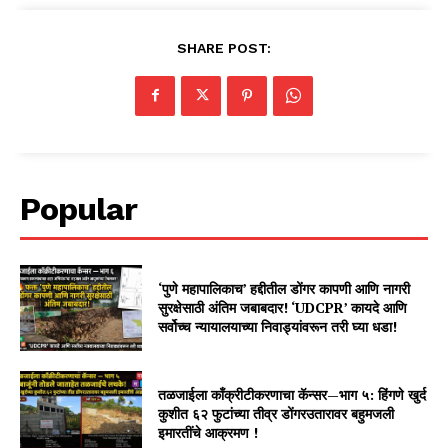
SHARE POST:
Popular
‘पुणे महापालिकाच’ हद्दीतील डोंगर कापणी आणि नागरी
सुरक्षेसाठी अंतिम जबाबदार! ‘UDCPR’ कायदे आणि
सर्वोच्च न्यायालयाच्या निवाड्यांवरून तरी घ्या धडा!
तळजाईला काँक्रीटीकरणाचा कॅन्सर—भाग ५: हिंगणे खुर्द
कुशीत ६२ फुटांच्या तीव्र डोंगरउतारावर बहुमजली
इमारतींचे आक्रमण !