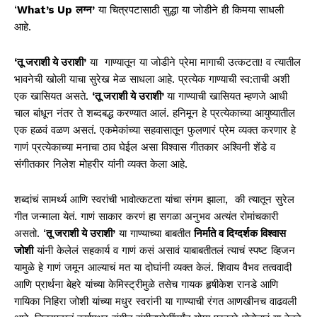
‘
W
hat
’
s
U
p
लग्न
’
या चित्रपटासाठी सुद्धा या जोडीने ही किमया साधली
आहे.
‘तू जराशी ये उराशी’
या गाण्यातून या जोडीने प्रेमा मागाची उत्कटता! व त्यातील
भावनेची खोली याचा सुरेख मेळ साधला आहे. प्रत्येक गाण्याची स्व:ताची अशी
एक खासियत असते.
‘तू जराशी ये उराशी’
या गाण्याची खासियत म्हणजे आधी
चाल बांधून नंतर ते शब्दबद्ध करण्यात आलं. हनिमून हे प्रत्येकाच्या आयुष्यातील
एक हळवं वळण असतं. एकमेकांच्या सहवासातून फुलणारं प्रेम व्यक्त करणार हे
गाणं प्रत्येकाच्या मनाचा ठाव घेईल असा विश्वास गीतकार अश्विनी शेंडे व
संगीतकार निलेश मोहरीर यांनी व्यक्त केला आहे.
शब्दांचं सामर्थ्य आणि स्वरांची भावोत्कटता यांचा संगम झाला, की त्यातून सुरेल
गीत जन्माला येतं. गाणं साकार करणं हा सगळा अनुभव अत्यंत रोमांचकारी
असतो. ‘
तू जराशी ये उराशी’
या गाण्याच्या बाबतीत
निर्माते व दिग्दर्शक विश्वास
जोशी
यांनी केलेलं सहकार्य व गाणं कसं असावं याबाबतीतलं त्याचं स्पष्ट व्हिजन
यामुळे हे गाणं जमून आल्याचं मत या दोघांनी व्यक्त केलं. शिवाय वैभव तत्ववादी
आणि प्रार्थना बेहरे यांच्या केमिस्ट्रीमुळे तसेच गायक हृषीकेश रानडे आणि
गायिका निहिरा जोशी यांच्या मधुर स्वरांनी या गाण्याची रंगत आणखीनच वाढवली