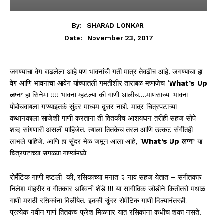
By:
SHARAD LONKAR
November 23, 2017
Date:
जगण्याचा वेग वाढलेला आहे पण भावनांची गती मात्र तेवढीच आहे. जगण्याचा हा
वेग आणि भावनांचा आवेग यांच्यातली गमतीशीर तारांबळ म्हणजेच ‘
W
hat
’
s
U
p
लग्न
’
हा सिनेमा !!!! भावना म्हटल्या की गाणी आलीच….माणसाच्या भावना
पोहोचवायला गाण्याइतकं सुंदर माध्यम दुसर नाही. मात्र चित्रपटाच्या
कथानकाला साजेशी गाणी करताना ती तितकीच आशयघन तरीही सहज सोपे
शब्द सांगणारी असली पाहिजेत. त्याला तितकेच तरल आणि उत्कट संगीतही
लाभले पाहिजे. आणि हा सुंदर मेळ जमून आला आहे, ‘
W
hat
’
s
U
p
लग्न
’
या
चित्रपटाच्या सगळ्या गाण्यांमध्ये.
रोमँटिक गाणी म्हटली की, रसिकांच्या मनात २ नावं सहज येतात – संगीतकार
निलेश मोहरीर व गीतकार अश्विनी शेंडे !!! या सांगीतिक जोडीने कितीतरी मधाळ
गाणी मराठी रसिकांना दिलीयेत. इतकी सुंदर रोमँटिक गाणी दिल्यानंतरही,
प्रत्येक नवीन गाणं तितकंच फ्रेश मिळणार यात रसिकांना कधीच शंका नसते.