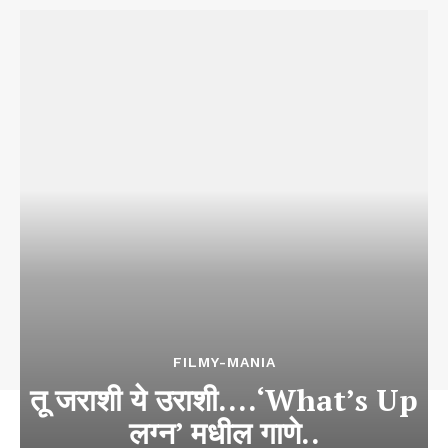
FILMY-MANIA
तू जराशी ये उराशी….‘What’s Up
लग्न’ मधील गाणे..