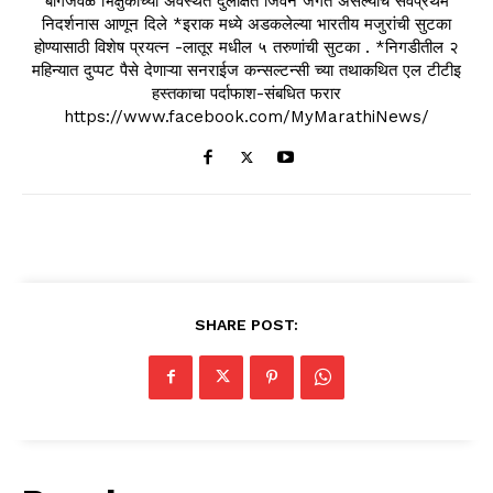
बागेजवळ भिक्षुकाच्या अवस्थेत दुर्लक्षित जिवन जगत असल्याचे सर्वप्रथम
निदर्शनास आणून दिले *इराक मध्ये अडकलेल्या भारतीय मजुरांची सुटका
होण्यासाठी विशेष प्रयत्न -लातूर मधील ५ तरुणांची सुटका . *निगडीतील २
महिन्यात दुप्पट पैसे देणाऱ्या सनराईज कन्सल्टन्सी च्या तथाकथित एल टीटीइ
हस्तकाचा पर्दाफाश-संबधित फरार
https://www.facebook.com/MyMarathiNews/
SHARE POST: