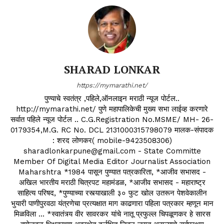
SHARAD LONKAR
https://mymarathi.net/
पुण्याचे स्वतंत्र ,पहिले,ऑनलाइन मराठी न्यूज पोर्टल..
http://mymarathi.net/ पुणे महापालिकेची मुख्य सभा लाईव्ह करणारे
सर्वात पहिले न्यूज पोर्टल .. C.G.Registration No.MSME/ MH- 26-
0179354,M.G. RC No. DCL 2131000315798079 मालक-संपादक
: शरद लोणकर( mobile-9423508306)
sharadlonkarpune@gmail.com - State Committe
Member Of Digital Media Editor Journalist Association
Maharshtra *1984 पासून पुण्यात पत्रकारिता, *आजीव सभासद -
अखिल भारतीय मराठी चित्रपट महामंडळ, *आजीव सभासद - महाराष्ट्र
साहित्य परिषद, *पुण्याच्या रस्त्याखाली ३० फुट खोल उतरून पेशवेकालीन
भुयारी पाणीपुरवठा यंत्रणेचा प्रत्यक्षात माग काढणारा पहिला पत्रकार म्हणून मान
मिळविला ... *स्वातंत्र्य वीर सावरकर यांचे नातू प्रफुल्ल चिपळूणकर हे सारस