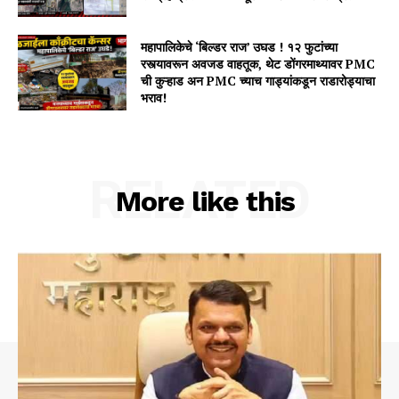
महापालिकेचे ‘बिल्डर राज’ उघड ! १२ फुटांच्या
रस्त्यावरून अवजड वाहतूक, थेट डोंगरमाथ्यावर PMC
ची कुऱ्हाड अन PMC च्याच गाड्यांकडून राडारोड्याचा
भराव!
RELATED
More like this