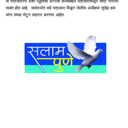
या पत्रकारांना अशा पद्धतीची अरेरावी केल्याबद्दल पत्रकारांमधून तीव्र नाराजी
व्यक्त होत आहे. यासंदर्भात सर्व पत्रकार मिळून पोलीस अधीक्षक सुवेझ हक
यांना समक्ष भेटून तक्रार करणार आहेत.