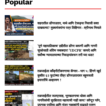
Popular
शहरातील डोंगरउतार, माथे आणि टेकड्या निवासी कशा
दाखवल्या? मुख्यमंत्र्यांना पत्र लिहिणार—श्रीनाथ भिमाले
‘पुणे महापालिकाच’ हद्दीतील डोंगर कापणी आणि नागरी
सुरक्षेसाठी अंतिम जबाबदार! ‘UDCPR’ कायदे आणि
सर्वोच्च न्यायालयाच्या निवाड्यांवरून तरी घ्या धडा!
तळजाईला काँक्रीटीकरणाचा कॅन्सर—भाग ५: हिंगणे खुर्द
कुशीत ६२ फुटांच्या तीव्र डोंगरउतारावर बहुमजली
इमारतींचे आक्रमण !
तळजाईतील जलप्रवाह, भूस्खलनाचा धोका आणि
नागरिकांची सुरक्षितता महत्वाची नाही काय? कॉन्टूर प्लॅन,
उपग्रह प्रतिमा आणि मंजूर नकाशांनी वाढवले प्रश्न