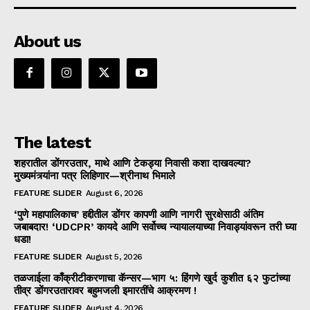
About us
The latest
शहरातील डोंगरउतार, माथे आणि टेकड्या निवासी कशा दाखवल्या?
मुख्यमंत्र्यांना पत्र लिहिणार—श्रीनाथ भिमाले
FEATURE SLIDER
August 6, 2026
‘पुणे महापालिकाच’ हद्दीतील डोंगर कापणी आणि नागरी सुरक्षेसाठी अंतिम
जबाबदार! ‘UDCPR’ कायदे आणि सर्वोच्च न्यायालयाच्या निवाड्यांवरून तरी घ्या
धडा!
FEATURE SLIDER
August 5, 2026
तळजाईला काँक्रीटीकरणाचा कॅन्सर—भाग ५: हिंगणे खुर्द कुशीत ६२ फुटांच्या
तीव्र डोंगरउतारावर बहुमजली इमारतींचे आक्रमण !
FEATURE SLIDER
August 4, 2026