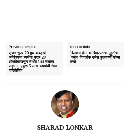
Previous article
Next article
सृजन सुपर 20 युथ कबड्डी
‘वेलकम होम’ या चित्रपटाचा मुहूर्ताचा
अजिंक्यपद स्पर्धेचा धरार 29
‘क्लॅप’ दिग्दर्शक उमेश कुलकर्णी यांच्या
ऑक्टोबरपासून स्पर्धेत 133 संघांचा
हस्ते
सहभाग, एकूण 3 लाख रूपयांची रोख
पारितोषिके
SHARAD LONKAR