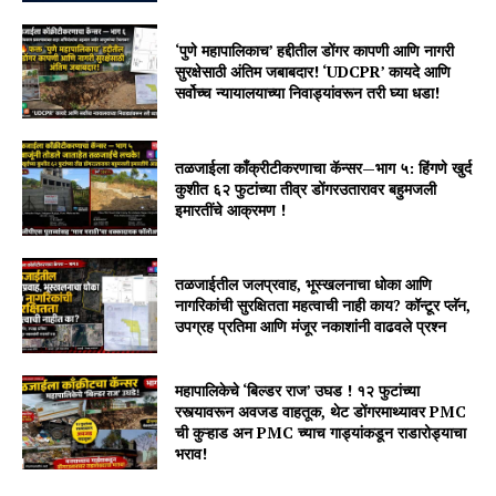
‘पुणे महापालिकाच’ हद्दीतील डोंगर कापणी आणि नागरी
सुरक्षेसाठी अंतिम जबाबदार! ‘UDCPR’ कायदे आणि
सर्वोच्च न्यायालयाच्या निवाड्यांवरून तरी घ्या धडा!
तळजाईला काँक्रीटीकरणाचा कॅन्सर—भाग ५: हिंगणे खुर्द
कुशीत ६२ फुटांच्या तीव्र डोंगरउतारावर बहुमजली
इमारतींचे आक्रमण !
तळजाईतील जलप्रवाह, भूस्खलनाचा धोका आणि
नागरिकांची सुरक्षितता महत्वाची नाही काय? कॉन्टूर प्लॅन,
उपग्रह प्रतिमा आणि मंजूर नकाशांनी वाढवले प्रश्न
महापालिकेचे ‘बिल्डर राज’ उघड ! १२ फुटांच्या
रस्त्यावरून अवजड वाहतूक, थेट डोंगरमाथ्यावर PMC
ची कुऱ्हाड अन PMC च्याच गाड्यांकडून राडारोड्याचा
भराव!