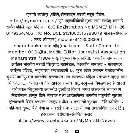
https://mymarathi.net/
पुण्याचे स्वतंत्र ,पहिले,ऑनलाइन मराठी न्यूज पोर्टल..
http://mymarathi.net/ पुणे महापालिकेची मुख्य सभा लाईव्ह करणारे
सर्वात पहिले न्यूज पोर्टल .. C.G.Registration No.MSME/ MH- 26-
0179354,M.G. RC No. DCL 2131000315798079 मालक-संपादक
: शरद लोणकर( mobile-9423508306)
sharadlonkarpune@gmail.com - State Committe
Member Of Digital Media Editor Journalist Association
Maharshtra *1984 पासून पुण्यात पत्रकारिता, *आजीव सभासद -
अखिल भारतीय मराठी चित्रपट महामंडळ, *आजीव सभासद - महाराष्ट्र
साहित्य परिषद, *पुण्याच्या रस्त्याखाली ३० फुट खोल उतरून पेशवेकालीन
भुयारी पाणीपुरवठा यंत्रणेचा प्रत्यक्षात माग काढणारा पहिला पत्रकार म्हणून मान
मिळविला ... *स्वातंत्र्य वीर सावरकर यांचे नातू प्रफुल्ल चिपळूणकर हे सारस
बागेजवळ भिक्षुकाच्या अवस्थेत दुर्लक्षित जिवन जगत असल्याचे सर्वप्रथम
निदर्शनास आणून दिले *इराक मध्ये अडकलेल्या भारतीय मजुरांची सुटका
होण्यासाठी विशेष प्रयत्न -लातूर मधील ५ तरुणांची सुटका . *निगडीतील २
महिन्यात दुप्पट पैसे देणाऱ्या सनराईज कन्सल्टन्सी च्या तथाकथित एल टीटीइ
हस्तकाचा पर्दाफाश-संबधित फरार
https://www.facebook.com/MyMarathiNews/