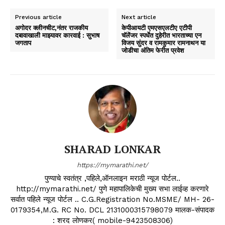
Previous article
Next article
अगोदर क्लीनचीट,नंतर राजकीय
केपीआयटी एमएसएलटीए एटीपी
दबावाखाली माझ्यावर कारवाई : सुभाष
चॅलेंजर स्पर्धेत दुहेरीत भारताच्या एन
जगताप
विजय सुंदर व रामकुमार रामनाथन या
जोडीचा अंतिम फेरीत प्रवेश
SHARAD LONKAR
https://mymarathi.net/
पुण्याचे स्वतंत्र ,पहिले,ऑनलाइन मराठी न्यूज पोर्टल..
http://mymarathi.net/ पुणे महापालिकेची मुख्य सभा लाईव्ह करणारे
सर्वात पहिले न्यूज पोर्टल .. C.G.Registration No.MSME/ MH- 26-
0179354,M.G. RC No. DCL 2131000315798079 मालक-संपादक
: शरद लोणकर( mobile-9423508306)