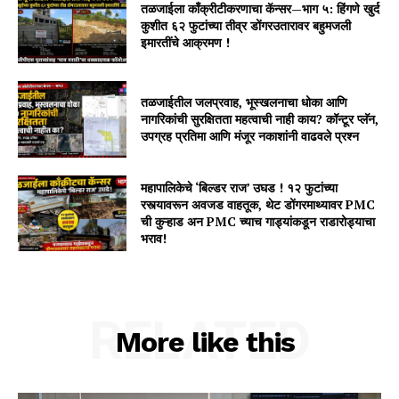
तळजाईला काँक्रीटीकरणाचा कॅन्सर—भाग ५: हिंगणे खुर्द
कुशीत ६२ फुटांच्या तीव्र डोंगरउतारावर बहुमजली
इमारतींचे आक्रमण !
तळजाईतील जलप्रवाह, भूस्खलनाचा धोका आणि
नागरिकांची सुरक्षितता महत्वाची नाही काय? कॉन्टूर प्लॅन,
उपग्रह प्रतिमा आणि मंजूर नकाशांनी वाढवले प्रश्न
महापालिकेचे ‘बिल्डर राज’ उघड ! १२ फुटांच्या
रस्त्यावरून अवजड वाहतूक, थेट डोंगरमाथ्यावर PMC
ची कुऱ्हाड अन PMC च्याच गाड्यांकडून राडारोड्याचा
भराव!
RELATED
More like this