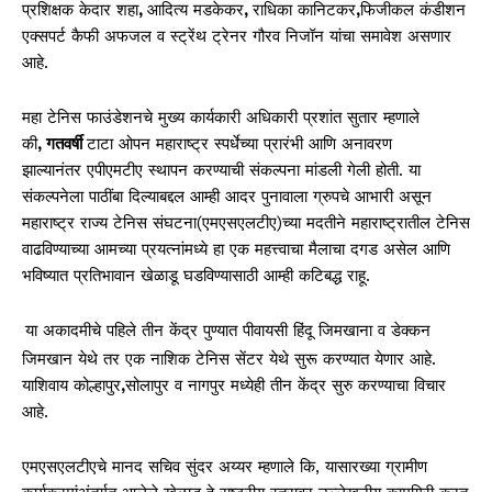
प्रशिक्षक केदार शहा
,
आदित्य मडकेकर
,
राधिका कानिटकर
,
फिजीकल कंडीशन
एक्सपर्ट कैफी अफजल व स्ट्रेंथ ट्रेनर गौरव निजॉन यांचा समावेश असणार
आहे.
महा टेनिस फाउंडेशनचे मुख्य कार्यकारी अधिकारी प्रशांत सुतार म्हणाले
की
, गतवर्षी
टाटा ओपन महाराष्ट्र स्पर्धेच्या प्रारंभी आणि अनावरण
झाल्यानंतर एपीएमटीए स्थापन करण्याची संकल्पना मांडली गेली होती. या
संकल्पनेला पाठींबा दिल्याबद्दल आम्ही आदर पुनावाला ग्रुपचे आभारी असून
महाराष्ट्र राज्य टेनिस संघटना(एमएसएलटीए)च्या मदतीने महाराष्ट्रातील टेनिस
वाढविण्याच्या आमच्या प्रयत्नांमध्ये हा एक महत्त्वाचा मैलाचा दगड असेल आणि
भविष्यात प्रतिभावान खेळाडू घडविण्यासाठी आम्ही कटिबद्ध राहू.
या अकादमीचे पहिले तीन केंद्र पुण्यात पीवायसी हिंदू जिमखाना व
डेक्कन
जिमखान येथे तर एक नाशिक टेनिस सेंटर येथे सुरू करण्यात येणार आहे.
याशिवाय कोल्हापुर
,
सोलापुर व नागपुर मध्येही तीन केंद्र सुरु करण्याचा विचार
आहे.
एमएसएलटीएचे मानद सचिव सुंदर अय्यर म्हणाले कि, यासारख्या ग्रामीण