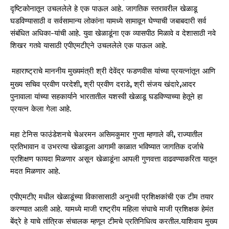
दृष्टिकोनातून उचललेले हे एक पाऊल आहे. जागतिक स्तरावरील खेळाडू
घडविण्यासाठी व सर्वसामान्य लोकांना यामध्ये सामावून घेण्याची जबाबदारी सर्व
संबंधित अधिका-यांची आहे. युवा खेळाडूंना एक व्यासपीठ मिळावे व देशासाठी नवे
शिखर गतवे यासाठी
एपीएमटीएने
उचललेले एक पाऊल आहे.
महाराष्ट्राचे माननीय मुख्यमंत्री श्री देवेंद्र फडणवीस यांच्या प्रयत्नांतून आणि
मुख्य सचिव प्रवीण परदेशी
,
श्री प्रवीण दराडे
,
श्री संजय खंदारे
,
आदर
पुनावाला यांच्या सहकार्याने भारतातील यशस्वी खेळाडू घडविण्याच्या हेतूने हा
प्रयत्न केला गेला आहे.
महा टेनिस फाउंडेशनचे चेअरमन असिमकुमार गुप्ता म्हणाले की
,
राज्यातील
प्रतिभावान व उभरत्या खेळाडूला आगामी काळात
भविष्यात जागतिक दर्जाचे
प्रशिक्षण फायदा मिळणार असून
खेळाडूंना आपली गुणवत्ता वाढवण्याकरिता यातून
मदत मिळणार आहे.
एपीएमटीए मधील खेळाडूंच्या विकासासाठी अनुभवी प्रशिक्षकांची एक टीम तयार
करण्यात आली आहे. यामध्ये माजी राष्ट्रीय महिला संघाचे माजी प्रशिक्षक हेमंत
बेंद्रे हे याचे तांत्रिक संचालक म्हणून टीमचे प्रतिनिधित्व करतील.याशिवाय मुख्य