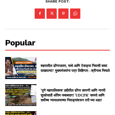
SHARE POST:
Popular
शहरातील डोंगरउतार, माथे आणि टेकड्या निवासी कशा
दाखवल्या? मुख्यमंत्र्यांना पत्र लिहिणार—श्रीनाथ भिमाले
‘पुणे महापालिकाच’ हद्दीतील डोंगर कापणी आणि नागरी
सुरक्षेसाठी अंतिम जबाबदार! ‘UDCPR’ कायदे आणि
सर्वोच्च न्यायालयाच्या निवाड्यांवरून तरी घ्या धडा!