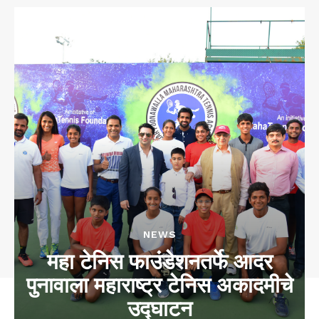
NEWS
महा टेनिस फाउंडेशनतर्फे आदर
पुनावाला महाराष्ट्र टेनिस अकादमीचे
उद्घाटन