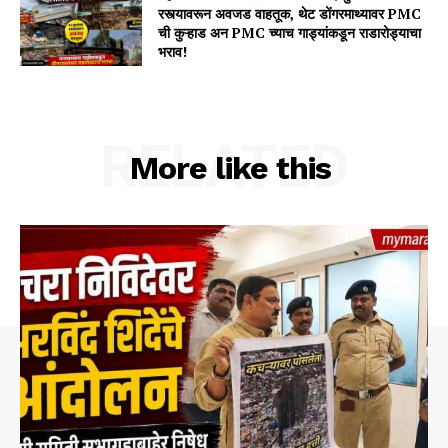
रस्त्यावरून अवजड वाहतूक, थेट डोंगरमाथ्यावर PMC
ची कुऱ्हाड अन PMC च्याच गाड्यांकडून राडारोड्याचा
भराव!
RELATED
More like this