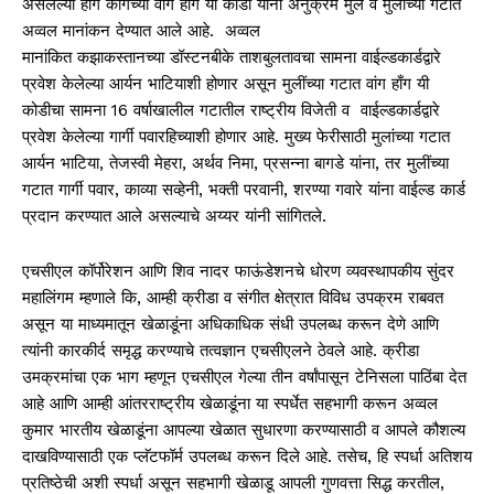
असलेल्या हाँग काँगच्या वांग हाँग यी कोडी यांना अनुक्रमे मुले व मुलींच्या गटात
अव्वल मानांकन देण्यात आले आहे. अव्वल
मानांकित कझाकस्तानच्या डॉस्टनबीके ताशबुलतावचा सामना वाईल्डकार्डद्वारे
प्रवेश केलेल्या आर्यन भाटियाशी होणार असून मुलींच्या गटात वांग हाँग यी
कोडीचा सामना 16 वर्षाखालील गटातील राष्ट्रीय विजेती व वाईल्डकार्डद्वारे
प्रवेश केलेल्या गार्गी पवारहिच्याशी होणार आहे. मुख्य फेरीसाठी मुलांच्या गटात
आर्यन भाटिया, तेजस्वी मेहरा, अर्थव निमा, प्रसन्ना बागडे यांना, तर मुलींच्या
गटात गार्गी पवार, काव्या सव्हेनी, भक्ती परवानी, शरण्या गवारे यांना वाईल्ड कार्ड
प्रदान करण्यात आले असल्याचे अय्यर यांनी सांगितले.
एचसीएल कॉर्पोरेशन आणि शिव नादर फाऊंडेशनचे धोरण व्यवस्थापकीय सुंदर
महालिंगम म्हणाले कि, आम्ही क्रीडा व संगीत क्षेत्रात विविध उपक्रम राबवत
असून या माध्यमातून खेळाडूंना अधिकाधिक संधी उपलब्ध करून देणे आणि
त्यांनी कारकीर्द समृद्ध करण्याचे तत्वज्ञान एचसीएलने ठेवले आहे. क्रीडा
उमक्रमांचा एक भाग म्हणून एचसीएल गेल्या तीन वर्षांपासून टेनिसला पाठिंबा देत
आहे आणि आम्ही आंतरराष्ट्रीय खेळाडूंना या स्पर्धेत सहभागी करून अव्वल
कुमार भारतीय खेळाडूंना आपल्या खेळात सुधारणा करण्यासाठी व आपले कौशल्य
दाखविण्यासाठी एक प्लॅटफॉर्म उपलब्ध करून दिले आहे. तसेच, हि स्पर्धा अतिशय
प्रतिष्ठेची अशी स्पर्धा असून सहभागी खेळाडू आपली गुणवत्ता सिद्ध करतील,