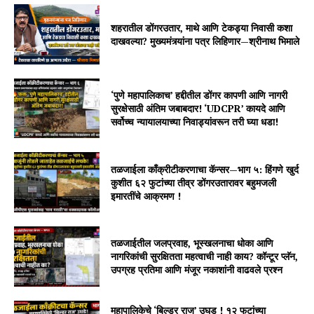
शहरातील डोंगरउतार, माथे आणि टेकड्या निवासी कशा
दाखवल्या? मुख्यमंत्र्यांना पत्र लिहिणार—श्रीनाथ भिमाले
‘पुणे महापालिकाच’ हद्दीतील डोंगर कापणी आणि नागरी
सुरक्षेसाठी अंतिम जबाबदार! ‘UDCPR’ कायदे आणि
सर्वोच्च न्यायालयाच्या निवाड्यांवरून तरी घ्या धडा!
तळजाईला काँक्रीटीकरणाचा कॅन्सर—भाग ५: हिंगणे खुर्द
कुशीत ६२ फुटांच्या तीव्र डोंगरउतारावर बहुमजली
इमारतींचे आक्रमण !
तळजाईतील जलप्रवाह, भूस्खलनाचा धोका आणि
नागरिकांची सुरक्षितता महत्वाची नाही काय? कॉन्टूर प्लॅन,
उपग्रह प्रतिमा आणि मंजूर नकाशांनी वाढवले प्रश्न
महापालिकेचे ‘बिल्डर राज’ उघड ! १२ फुटांच्या