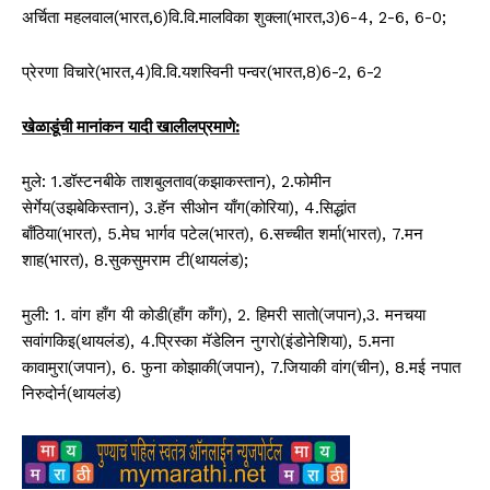
अर्चिता महलवाल(भारत,6)वि.वि.मालविका शुक्ला(भारत,3)6-4, 2-6, 6-0;
प्रेरणा विचारे(भारत,4)वि.वि.यशस्विनी पन्वर(भारत,8)6-2, 6-2
खेळाडूंची मानांकन यादी खालीलप्रमाणे:
मुले: 1.डॉस्टनबीके ताशबुलताव(कझाकस्तान), 2.फोमीन
सेर्गेय(उझबेकिस्तान), 3.हॅन सीओन याँग(कोरिया), 4.सिद्धांत
बाँठिया(भारत), 5.मेघ भार्गव पटेल(भारत), 6.सच्चीत शर्मा(भारत), 7.मन
शाह(भारत), 8.सुकसुमराम टी(थायलंड);
मुली: 1. वांग हाँग यी कोडी(हाँग काँग), 2. हिमरी सातो(जपान),3. मनचया
सवांगकिइ(थायलंड), 4.प्रिस्का मॅडेलिन नुगरो(इंडोनेशिया), 5.मना
कावामुरा(जपान), 6. फुना कोझाकी(जपान), 7.जियाकी वांग(चीन), 8.मई नपात
निरुदोर्न(थायलंड)