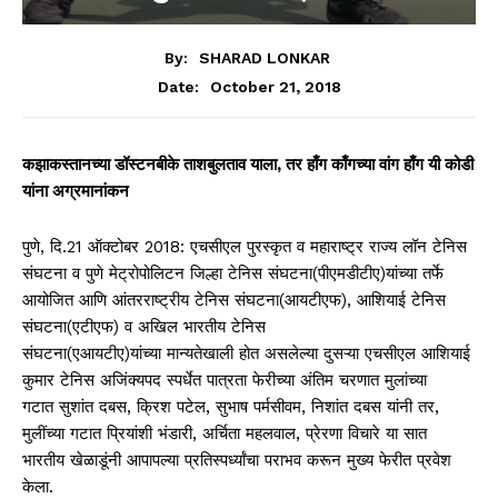
By:
SHARAD LONKAR
October 21, 2018
Date:
कझाकस्तानच्या
डॉस्टनबीके ताशबुलताव याला
,
तर
हाँग काँगच्या
वांग
हाँग यी कोडी
यांना अग्रमानांकन
पुणे, दि.21 ऑक्टोबर 2018: एचसीएल पुरस्कृत व महाराष्ट्र राज्य लॉन टेनिस
संघटना व पुणे मेट्रोपोलिटन जिल्हा टेनिस संघटना(पीएमडीटीए)यांच्या तर्फे
आयोजित आणि आंतरराष्ट्रीय टेनिस संघटना(आयटीएफ), आशियाई टेनिस
संघटना(एटीएफ) व अखिल भारतीय टेनिस
संघटना(एआयटीए)यांच्या मान्यतेखाली होत असलेल्या दुसऱ्या एचसीएल आशियाई
कुमार टेनिस अजिंक्यपद स्पर्धेत पात्रता फेरीच्या अंतिम चरणात मुलांच्या
गटात सुशांत दबस, क्रिश पटेल, सुभाष पर्मसीवम, निशांत दबस यांनी तर,
मुलींच्या गटात प्रियांशी भंडारी, अर्चिता महलवाल, प्रेरणा विचारे या सात
भारतीय खेळाडूंनी आपापल्या प्रतिस्पर्ध्यांचा पराभव करून मुख्य फेरीत प्रवेश
केला.