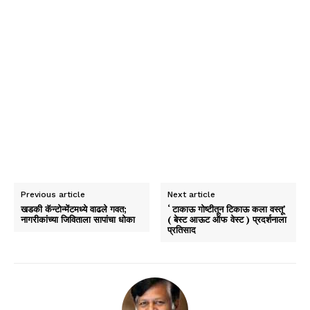
Previous article
Next article
खडकी कॅन्टोन्मेंटमध्ये वाढले गवत;
‘ टाकाऊ गोष्टीतून टिकाऊ कला वस्तू’
नागरीकांच्या जिविताला सापांचा धोका
( बेस्ट आऊट ऑफ वेस्ट ) प्रदर्शनाला
प्रतिसाद