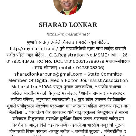
SHARAD LONKAR
https://mymarathi.net/
पुण्याचे स्वतंत्र ,पहिले,ऑनलाइन मराठी न्यूज पोर्टल..
http://mymarathi.net/ पुणे महापालिकेची मुख्य सभा लाईव्ह करणारे
सर्वात पहिले न्यूज पोर्टल .. C.G.Registration No.MSME/ MH- 26-
0179354,M.G. RC No. DCL 2131000315798079 मालक-संपादक
: शरद लोणकर( mobile-9423508306)
sharadlonkarpune@gmail.com - State Committe
Member Of Digital Media Editor Journalist Association
Maharshtra *1984 पासून पुण्यात पत्रकारिता, *आजीव सभासद -
अखिल भारतीय मराठी चित्रपट महामंडळ, *आजीव सभासद - महाराष्ट्र
साहित्य परिषद, *पुण्याच्या रस्त्याखाली ३० फुट खोल उतरून पेशवेकालीन
भुयारी पाणीपुरवठा यंत्रणेचा प्रत्यक्षात माग काढणारा पहिला पत्रकार म्हणून मान
मिळविला ... *स्वातंत्र्य वीर सावरकर यांचे नातू प्रफुल्ल चिपळूणकर हे सारस
बागेजवळ भिक्षुकाच्या अवस्थेत दुर्लक्षित जिवन जगत असल्याचे सर्वप्रथम
निदर्शनास आणून दिले *इराक मध्ये अडकलेल्या भारतीय मजुरांची सुटका
होण्यासाठी विशेष प्रयत्न -लातूर मधील ५ तरुणांची सुटका . *निगडीतील २