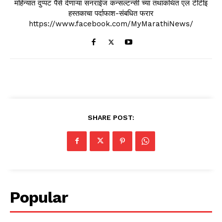
महिन्यात दुप्पट पैसे देणाऱ्या सनराईज कन्सल्टन्सी च्या तथाकथित एल टीटीइ
हस्तकाचा पर्दाफाश-संबधित फरार
https://www.facebook.com/MyMarathiNews/
SHARE POST:
Popular