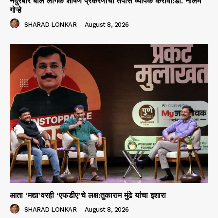
नंदुरबार बाल लैंगिक शोषण प्रकरणाचा तपास व्यापक करावा:डॉ. नीलम
गोऱ्हे
SHARAD LONKAR
-
August 8, 2026
आता ‘मद्या’वरही ‘एफडीए’चे लक्ष:तुकाराम मुंढे यांचा इशारा
SHARAD LONKAR
-
August 8, 2026