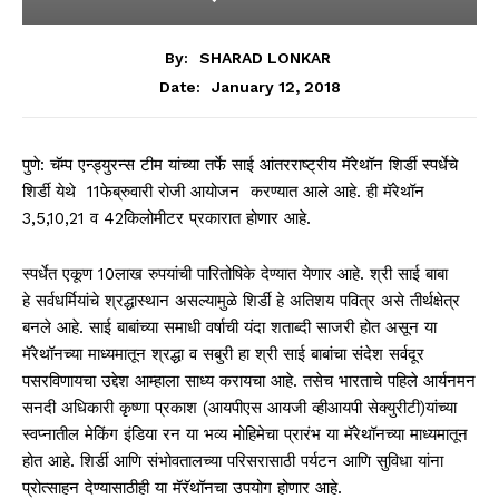
By:
SHARAD LONKAR
January 12, 2018
Date:
पुणे: चॅम्प एन्ड्युरन्स टीम यांच्या तर्फे साई आंतरराष्ट्रीय मॅरेथॉन शिर्डी स्पर्धेचे
शिर्डी येथे 11फेब्रुवारी रोजी आयोजन करण्यात आले आहे. ही मॅरेथॉन
3,5,10,21 व 42किलोमीटर प्रकारात होणार आहे.
स्पर्धेत एकूण 10लाख रुपयांची पारितोषिके देण्यात येणार आहे. श्री साई बाबा
हे सर्वधर्मियांचे श्रद्धास्थान असल्यामुळे शिर्डी हे अतिशय पवित्र असे तीर्थक्षेत्र
बनले आहे. साई बाबांच्या समाधी वर्षाची यंदा शताब्दी साजरी होत असून या
मॅरेथॉनच्या माध्यमातून श्रद्धा व सबुरी हा श्री साई बाबांचा संदेश सर्वदूर
पसरविणायचा उद्देश आम्हाला साध्य करायचा आहे. तसेच भारताचे पहिले आर्यनमन
सनदी अधिकारी कृष्णा प्रकाश (आयपीएस आयजी व्हीआयपी सेक्युरीटी)यांच्या
स्वप्नातील मेकिंग इंडिया रन या भव्य मोहिमेचा प्रारंभ या मॅरेथॉनच्या माध्यमातून
होत आहे. शिर्डी आणि संभोवतालच्या परिसरासाठी पर्यटन आणि सुविधा यांना
प्रोत्साहन देण्यासाठीही या मॅरॅथॉनचा उपयोग होणार आहे.