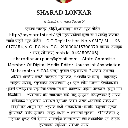
SHARAD LONKAR
https://mymarathi.net/
पुण्याचे स्वतंत्र ,पहिले,ऑनलाइन मराठी न्यूज पोर्टल..
http://mymarathi.net/ पुणे महापालिकेची मुख्य सभा लाईव्ह करणारे
सर्वात पहिले न्यूज पोर्टल .. C.G.Registration No.MSME/ MH- 26-
0179354,M.G. RC No. DCL 2131000315798079 मालक-संपादक
: शरद लोणकर( mobile-9423508306)
sharadlonkarpune@gmail.com - State Committe
Member Of Digital Media Editor Journalist Association
Maharshtra *1984 पासून पुण्यात पत्रकारिता, *आजीव सभासद -
अखिल भारतीय मराठी चित्रपट महामंडळ, *आजीव सभासद - महाराष्ट्र
साहित्य परिषद, *पुण्याच्या रस्त्याखाली ३० फुट खोल उतरून पेशवेकालीन
भुयारी पाणीपुरवठा यंत्रणेचा प्रत्यक्षात माग काढणारा पहिला पत्रकार म्हणून मान
मिळविला ... *स्वातंत्र्य वीर सावरकर यांचे नातू प्रफुल्ल चिपळूणकर हे सारस
बागेजवळ भिक्षुकाच्या अवस्थेत दुर्लक्षित जिवन जगत असल्याचे सर्वप्रथम
निदर्शनास आणून दिले *इराक मध्ये अडकलेल्या भारतीय मजुरांची सुटका
होण्यासाठी विशेष प्रयत्न -लातूर मधील ५ तरुणांची सुटका . *निगडीतील २
महिन्यात दुप्पट पैसे देणाऱ्या सनराईज कन्सल्टन्सी च्या तथाकथित एल टीटीइ
हस्तकाचा पर्दाफाश-संबधित फरार