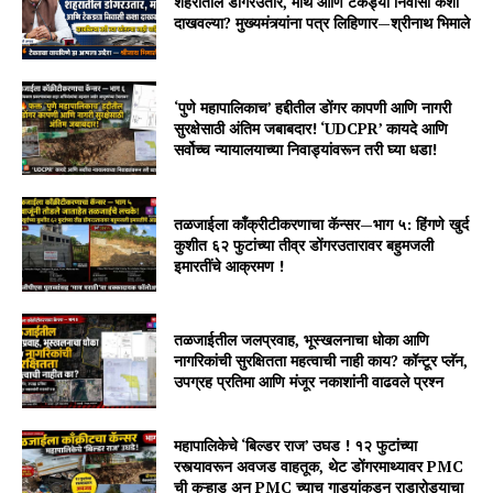
शहरातील डोंगरउतार, माथे आणि टेकड्या निवासी कशा
दाखवल्या? मुख्यमंत्र्यांना पत्र लिहिणार—श्रीनाथ भिमाले
‘पुणे महापालिकाच’ हद्दीतील डोंगर कापणी आणि नागरी
सुरक्षेसाठी अंतिम जबाबदार! ‘UDCPR’ कायदे आणि
सर्वोच्च न्यायालयाच्या निवाड्यांवरून तरी घ्या धडा!
तळजाईला काँक्रीटीकरणाचा कॅन्सर—भाग ५: हिंगणे खुर्द
कुशीत ६२ फुटांच्या तीव्र डोंगरउतारावर बहुमजली
इमारतींचे आक्रमण !
तळजाईतील जलप्रवाह, भूस्खलनाचा धोका आणि
नागरिकांची सुरक्षितता महत्वाची नाही काय? कॉन्टूर प्लॅन,
उपग्रह प्रतिमा आणि मंजूर नकाशांनी वाढवले प्रश्न
महापालिकेचे ‘बिल्डर राज’ उघड ! १२ फुटांच्या
रस्त्यावरून अवजड वाहतूक, थेट डोंगरमाथ्यावर PMC
ची कुऱ्हाड अन PMC च्याच गाड्यांकडून राडारोड्याचा