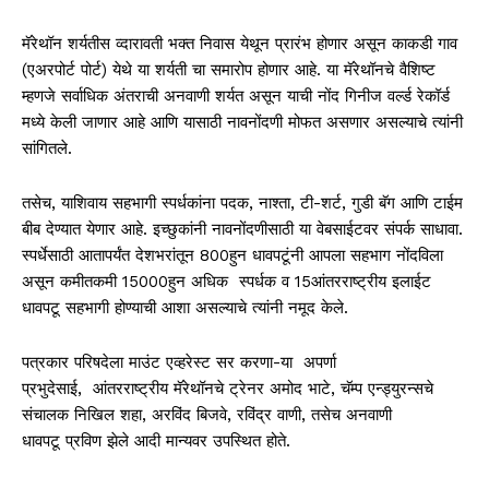
मॅरेथॉन शर्यतीस व्दारावती भक्त निवास येथून प्रारंभ होणार असून काकडी गाव
(एअरपोर्ट पोर्ट) येथे या शर्यती चा समारोप होणार आहे. या मॅरेथॉनचे वैशिष्ट
म्हणजे सर्वाधिक अंतराची अनवाणी शर्यत असून याची नोंद गिनीज वर्ल्ड रेकॉर्ड
मध्ये केली जाणार आहे आणि यासाठी नावनोंदणी मोफत असणार असल्याचे त्यांनी
सांगितले.
तसेच, याशिवाय सहभागी स्पर्धकांना पदक, नाश्ता, टी-शर्ट, गुडी बॅग आणि टाईम
बीब देण्यात येणार आहे. इच्छुकांनी नावनोंदणीसाठी या वेबसाईटवर संपर्क साधावा.
स्पर्धेसाठी आतापर्यंत देशभरांतून 800हुन धावपटूंनी आपला सहभाग नोंदविला
असून कमीतकमी 15000हुन अधिक स्पर्धक व 15आंतरराष्ट्रीय इलाईट
धावपटू सहभागी होण्याची आशा असल्याचे त्यांनी नमूद केले.
पत्रकार परिषदेला माउंट एव्हरेस्ट सर करणा-या अपर्णा
प्रभुदेसाई, आंतरराष्ट्रीय मॅरेथॉनचे ट्रेनर अमोद भाटे, चॅम्प एन्ड्युरन्सचे
संचालक निखिल शहा, अरविंद बिजवे, रविंद्र वाणी, तसेच अनवाणी
धावपटू प्रविण झेले आदी मान्यवर उपस्थित होते.