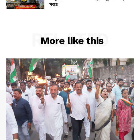
भराव!
RELATED
More like this