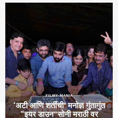
FILMY-MANIA
‘अटी आणि शर्तींची’ मनोज्ञ गुंतागुंत
“इयर डाउन”सोनी मराठी वर