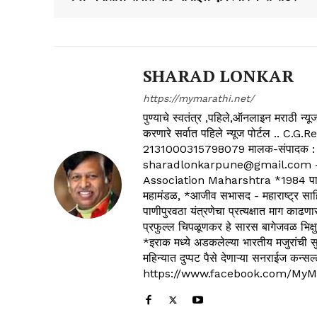
SHARAD LONKAR
https://mymarathi.net/
पुण्याचे स्वतंत्र ,पहिले,ऑनलाइन मराठी न
करणारे सर्वात पहिले न्यूज पोर्टल .
2131000315798079 मालक-संपादक :
sharadlonkarpune@gmail.com - 
Association Maharshtra *1984 पासून
महामंडळ, *आजीव सभासद - महाराष्ट्र साहित
पाणीपुरवठा यंत्रणेचा प्रत्यक्षात माग काढणा
प्रफुल्ल चिपळूणकर हे सारस बागेजवळ भिक्षु
*इराक मध्ये अडकलेल्या भारतीय मजुरांची स
महिन्यात दुप्पट पैसे देणाऱ्या सनराईज कन
https://www.facebook.com/MyM