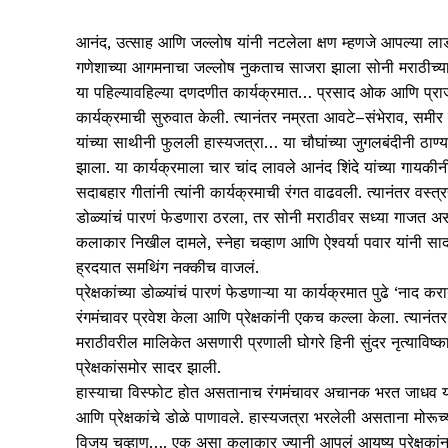
आनंद, उत्साह आणि जल्लोष यांनी नटलेला क्षण म्हणजे आपल्या 
गणेशाच्या आगमनाचा जल्लोष नुकताच साजरा झाला सोनी मराठीच्या 
या पहिल्यावहिल्या दणदणीत कार्यक्रमात… प्रसाद ओक आणि प्राजक्ता 
कार्यक्रमाची सुरुवात केली. त्यानंतर नम्रता आवटे–संभेराव, समीर
यांच्या साथीनी फुलली हास्यजत्रा… या चौघांच्या जुगलबंदीनी ठाण
झाला. या कार्यक्रमाला चार चांद लावले आनंद शिंदे यांच्या गायक
सदाबहार गीतांनी त्यांनी कार्यक्रमाची रंगत वाढवली. त्यानंतर वस्त
डोळ्यांचं पारणं फेडणारा ठरला, तर सोनी मराठीवर सध्या गाजत अ
कलाकार निखील दामले, स्नेहा चव्हाण आणि ऐश्वर्या पवार यांनी सादर के
ह्रदयात समथिंग नक्कीच वाजलं.
प्रेक्षकांच्या डोळ्यांचं पारणं फेडणाऱ्या या कार्यक्रमात पुढे ‘नाद
रंगमंचावर प्रवेश केला आणि प्रेक्षकांनी एकच कल्ला केला. त्यान
मराठीवरील मालिकेत असणारी प्रणाली घोगरे हिनी सुंदर नृत्यावि
प्रेक्षकांसमोर सादर झाली.
हास्याचा विस्फोट होत असतानाच रंगमंचावर अचानक भरत जाधव या
आणि प्रेक्षकांचे डोळे पाणावले. हास्यजत्रा भरलेली असताना मोर
विजय चव्हाण…. एक असा कलाकार ज्यानी आपलं आयुष्य प्रेक्षकांन