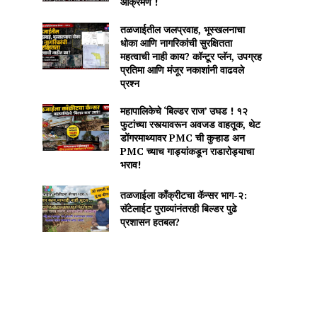
आक्रमण !
तळजाईतील जलप्रवाह, भूस्खलनाचा
धोका आणि नागरिकांची सुरक्षितता
महत्वाची नाही काय? कॉन्टूर प्लॅन, उपग्रह
प्रतिमा आणि मंजूर नकाशांनी वाढवले
प्रश्न
महापालिकेचे ‘बिल्डर राज’ उघड ! १२
फुटांच्या रस्त्यावरून अवजड वाहतूक, थेट
डोंगरमाथ्यावर PMC ची कुऱ्हाड अन
PMC च्याच गाड्यांकडून राडारोड्याचा
भराव!
तळजाईला कॉंक्रीटचा कॅन्सर भाग-२:
सॅटेलाईट पुराव्यांनंतरही बिल्डर पुढे
प्रशासन हतबल?