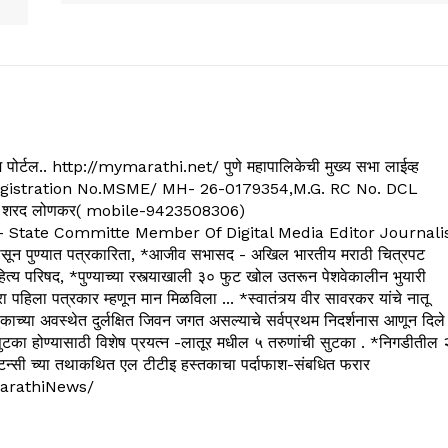
्यूज पोर्टल.. http://mymarathi.net/ पुणे महापालिकेची मुख्य सभा लाईव्ह
. C.G.Registration No.MSME/ MH- 26-0179354,M.G. RC No. DCL
 शरद लोणकर( mobile-9423508306)
State Committe Member Of Digital Media Editor Journali
 पुण्यात पत्रकारिता, *आजीव सभासद - अखिल भारतीय मराठी चित्रपट
्य परिषद, *पुण्याच्या रस्त्याखाली ३० फुट खोल उतरून पेशवेकालीन भुयारी
रा पहिला पत्रकार म्हणून मान मिळविला ... *स्वातंत्र्य वीर सावरकर यांचे नातू
काच्या अवस्थेत दुर्लक्षित जिवन जगत असल्याचे सर्वप्रथम निदर्शनास आणून दिले
ुटका होण्यासाठी विशेष प्रयत्न -लातूर मधील ५ तरुणांची सुटका . *निगडीतील 
्सल्टन्सी च्या तथाकथित एल टीटीइ हस्तकाचा पर्दाफाश-संबधित फरार
arathiNews/