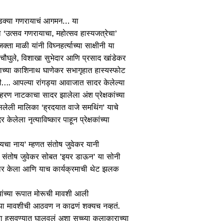
लाडक्या गणरायाचं आगमन… या
‘उत्सव गणरायाचा, महोत्सव हास्यजत्रेचा’
माळी यांनी विघ्नहर्त्याच्या साक्षीनी या
 चौघुले, विशाखा सुभेदार आणि प्रसाद खांडेकर
्याच्या काशिनाथ घाणेकर सभागृहात हास्यस्फोट
ीनी…. आपल्या रांगड्या आवाजात सादर केलेल्या
्रहरण नाटकाचा सादर झालेला अंश प्रेक्षकांच्या
सलेली मालिका ‘ह्रदयात वाजे समथिंग’ याचे
लेला नृत्याविष्कार पाहून प्रेक्षकांच्या
 करायचा नाय’ म्हणत संतोष जुवेकर यानी
ंतर संतोष जुवेकर सोबत ’इयर डाऊन’ या सोनी
ष्कार केला आणि याच कार्यक्रमाची थेट झलक
ंच्या रूपात मोरूची मावशी आली
ूच्या मावशीची आठवण न काढणं शक्यच नव्हतं.
ा हसवण्यात घालवलं अशा सच्च्या कलाकाराच्या