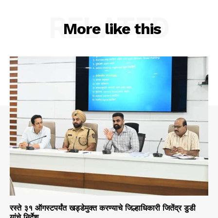
RELATED
More like this
रस्ते ३१ ऑगस्टपर्यंत खड्डेमुक्त करण्याचे जिल्हाधिकारी जितेंद्र डुडी
यांचे निर्देश