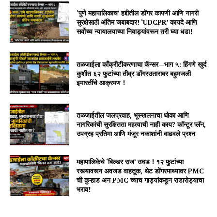
‘पुणे महापालिकाच’ हद्दीतील डोंगर कापणी आणि नागरी
सुरक्षेसाठी अंतिम जबाबदार! ‘UDCPR’ कायदे आणि
सर्वोच्च न्यायालयाच्या निवाड्यांवरून तरी घ्या धडा!
तळजाईला काँक्रीटीकरणाचा कॅन्सर—भाग ५: हिंगणे खुर्द
कुशीत ६२ फुटांच्या तीव्र डोंगरउतारावर बहुमजली
इमारतींचे आक्रमण !
तळजाईतील जलप्रवाह, भूस्खलनाचा धोका आणि
नागरिकांची सुरक्षितता महत्वाची नाही काय? कॉन्टूर प्लॅन,
उपग्रह प्रतिमा आणि मंजूर नकाशांनी वाढवले प्रश्न
महापालिकेचे ‘बिल्डर राज’ उघड ! १२ फुटांच्या
रस्त्यावरून अवजड वाहतूक, थेट डोंगरमाथ्यावर PMC
ची कुऱ्हाड अन PMC च्याच गाड्यांकडून राडारोड्याचा
भराव!