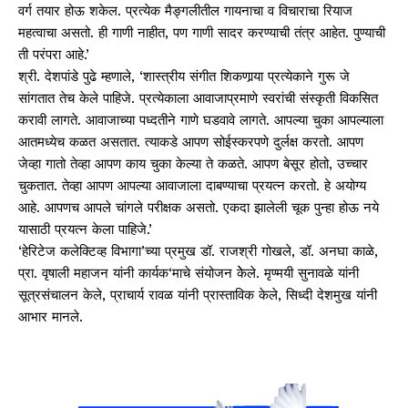
वर्ग तयार होऊ शकेल. प्रत्येक मैङ्गलीतील गायनाचा व विचाराचा रियाज
महत्वाचा असतो. ही गाणी नाहीत, पण गाणी सादर करण्याची तंत्र आहेत. पुण्याची
ती परंपरा आहे.’
श्री. देशपांडे पुढे म्हणाले, ‘शास्त्रीय संगीत शिकणार्‍या प्रत्येकाने गुरू जे
सांगतात तेच केले पाहिजे. प्रत्येकाला आवाजाप्रमाणे स्वरांची संस्कृती विकसित
करावी लागते. आवाजाच्या पध्दतीने गाणे घडवावे लागते. आपल्या चुका आपल्याला
आतमध्येच कळत असतात. त्याकडे आपण सोईस्करपणे दुर्लक्ष करतो. आपण
जेव्हा गातो तेव्हा आपण काय चुका केल्या ते कळते. आपण बेसूर होतो, उच्चार
चुकतात. तेव्हा आपण आपल्या आवाजाला दाबण्याचा प्रयत्न करतो. हे अयोग्य
आहे. आपणच आपले चांगले परीक्षक असतो. एकदा झालेली चूक पुन्हा होऊ नये
यासाठी प्रयत्न केला पाहिजे.’
‘हेरिटेज कलेक्टिव्ह विभागा’च्या प्रमुख डॉ. राजश्री गोखले, डॉ. अनघा काळे,
प्रा. वृषाली महाजन यांनी कार्यक‘माचे संयोजन केेले. मृण्मयी सुनावळे यांनी
सूत्रसंचालन केले, प्राचार्य रावळ यांनी प्रास्ताविक केले, सिध्दी देशमुख यांनी
आभार मानले.