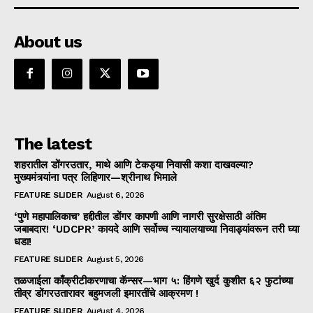
About us
The latest
शहरातील डोंगरउतार, माथे आणि टेकड्या निवासी कशा दाखवल्या?
मुख्यमंत्र्यांना पत्र लिहिणार—श्रीनाथ भिमाले
FEATURE SLIDER
August 6, 2026
‘पुणे महापालिकाच’ हद्दीतील डोंगर कापणी आणि नागरी सुरक्षेसाठी अंतिम
जबाबदार! ‘UDCPR’ कायदे आणि सर्वोच्च न्यायालयाच्या निवाड्यांवरून तरी घ्या
धडा!
FEATURE SLIDER
August 5, 2026
तळजाईला काँक्रीटीकरणाचा कॅन्सर—भाग ५: हिंगणे खुर्द कुशीत ६२ फुटांच्या
तीव्र डोंगरउतारावर बहुमजली इमारतींचे आक्रमण !
FEATURE SLIDER
August 4, 2026