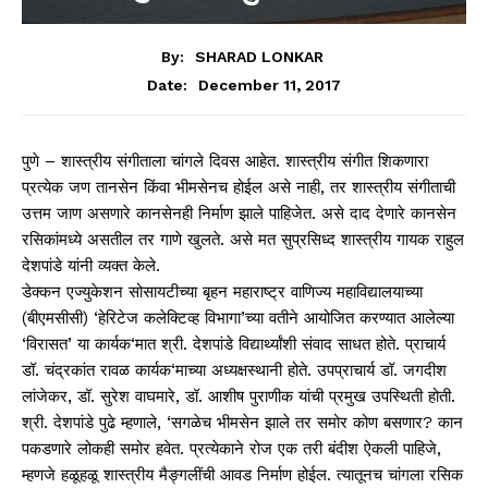
By:
SHARAD LONKAR
December 11, 2017
Date:
पुणे – शास्त्रीय संगीताला चांगले दिवस आहेत. शास्त्रीय संगीत शिकणारा
प्रत्येक जण तानसेन किंवा भीमसेनच होईल असे नाही, तर शास्त्रीय संगीताची
उत्तम जाण असणारे कानसेनही निर्माण झाले पाहिजेत. असे दाद देणारे कानसेन
रसिकांमध्ये असतील तर गाणे खुलते. असे मत सुप्रसिध्द शास्त्रीय गायक राहुल
देशपांडे यांनी व्यक्त केले.
डेक्कन एज्युकेशन सोसायटीच्या बृहन महाराष्ट्र वाणिज्य महाविद्यालयाच्या
(बीएमसीसी) ‘हेरिटेज कलेक्टिव्ह विभागा’च्या वतीने आयोजित करण्यात आलेल्या
‘विरासत’ या कार्यक‘मात श्री. देशपांडे विद्यार्थ्यांशी संवाद साधत होते. प्राचार्य
डॉ. चंद्रकांत रावळ कार्यक‘माच्या अध्यक्षस्थानी होते. उपप्राचार्य डॉ. जगदीश
लांजेकर, डॉ. सुरेश वाघमारे, डॉ. आशीष पुराणीक यांची प्रमुख उपस्थिती होती.
श्री. देशपांडे पुढे म्हणाले, ‘सगळेच भीमसेन झाले तर समोर कोण बसणार? कान
पकडणारे लोकही समोर हवेत. प्रत्येकाने रोज एक तरी बंदीश ऐकली पाहिजे,
म्हणजे हळूहळू शास्त्रीय मैङ्गलींची आवड निर्माण होईल. त्यातूनच चांगला रसिक