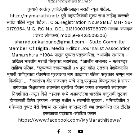
https://mymarathi.net/
पुण्याचे स्वतंत्र ,पहिले,ऑनलाइन मराठी न्यूज पोर्टल..
http://mymarathi.net/ पुणे महापालिकेची मुख्य सभा लाईव्ह करणारे
सर्वात पहिले न्यूज पोर्टल .. C.G.Registration No.MSME/ MH- 26-
0179354,M.G. RC No. DCL 2131000315798079 मालक-संपादक
: शरद लोणकर( mobile-9423508306)
sharadlonkarpune@gmail.com - State Committe
Member Of Digital Media Editor Journalist Association
Maharshtra *1984 पासून पुण्यात पत्रकारिता, *आजीव सभासद -
अखिल भारतीय मराठी चित्रपट महामंडळ, *आजीव सभासद - महाराष्ट्र
साहित्य परिषद, *पुण्याच्या रस्त्याखाली ३० फुट खोल उतरून पेशवेकालीन
भुयारी पाणीपुरवठा यंत्रणेचा प्रत्यक्षात माग काढणारा पहिला पत्रकार म्हणून मान
मिळविला ... *स्वातंत्र्य वीर सावरकर यांचे नातू प्रफुल्ल चिपळूणकर हे सारस
बागेजवळ भिक्षुकाच्या अवस्थेत दुर्लक्षित जिवन जगत असल्याचे सर्वप्रथम
निदर्शनास आणून दिले *इराक मध्ये अडकलेल्या भारतीय मजुरांची सुटका
होण्यासाठी विशेष प्रयत्न -लातूर मधील ५ तरुणांची सुटका . *निगडीतील २
महिन्यात दुप्पट पैसे देणाऱ्या सनराईज कन्सल्टन्सी च्या तथाकथित एल टीटीइ
हस्तकाचा पर्दाफाश-संबधित फरार
https://www.facebook.com/MyMarathiNews/