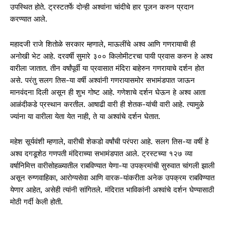
उपस्थित होते. ट्रस्टतर्फे दोन्ही अश्वांना चांदीचे हार पूजन करुन प्रदान
करण्यात आले.
महादजी राजे शितोळे सरकार म्हणाले, माऊलींचे अश्व आणि गणरायाची ही
अनोखी भेट आहे. दरवर्षी सुमारे ३०० किलोमीटरचा पायी प्रवास करुन हे अश्व
वारीला जातात. तीन वर्षांपूर्वी या प्रवासात मंदिरा बाहेरुन गणरायाचे दर्शन होत
असे. परंतु सलग तिस-या वर्षी अश्वांनी गणरायासमोर सभामंडपात जाऊन
मानवंदना दिली असून ही शुभ गोष्ट आहे. गणेशाचे दर्शन घेऊन हे अश्व आता
आळंदीकडे प्रस्थान करतील. आषाढी वारी ही शेतक-यांची वारी आहे. त्यामुळे
ज्यांना या वारीला येता येत नाही, ते या अश्वांचे दर्शन घेतात.
महेश सूर्यवंशी म्हणाले, वारीची शेकडो वर्षांची परंपरा आहे. सलग तिस-या वर्षी हे
अश्व दगडूशेठ गणपती मंदिराच्या सभामंडपात आले. ट्रस्टच्या १२७ व्या
वर्षानिमित्त वारीसोहळ्यातील राबविण्यात येणा-या उपक्रमांची सुरुवात चांगली झाली
असून रुग्णवाहिका, आरोग्यसेवा आणि वारक-यांकरीता अनेक उपक्रम राबविण्यात
येणार आहेत, असेही त्यांनी सांगितले. मंदिरात भाविकांनी अश्वांचे दर्शन घेण्यासाठी
मोठी गर्दी केली होती.