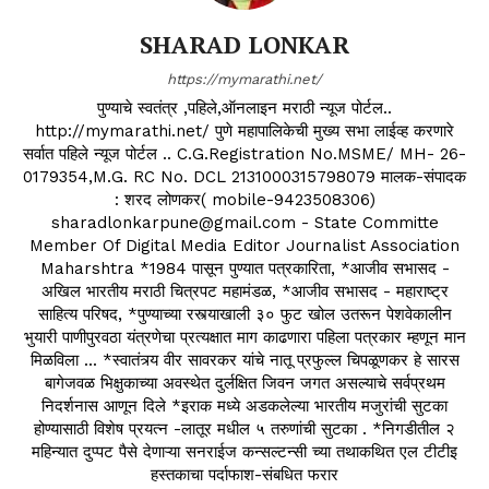
SHARAD LONKAR
https://mymarathi.net/
पुण्याचे स्वतंत्र ,पहिले,ऑनलाइन मराठी न्यूज पोर्टल..
http://mymarathi.net/ पुणे महापालिकेची मुख्य सभा लाईव्ह करणारे
सर्वात पहिले न्यूज पोर्टल .. C.G.Registration No.MSME/ MH- 26-
0179354,M.G. RC No. DCL 2131000315798079 मालक-संपादक
: शरद लोणकर( mobile-9423508306)
sharadlonkarpune@gmail.com - State Committe
Member Of Digital Media Editor Journalist Association
Maharshtra *1984 पासून पुण्यात पत्रकारिता, *आजीव सभासद -
अखिल भारतीय मराठी चित्रपट महामंडळ, *आजीव सभासद - महाराष्ट्र
साहित्य परिषद, *पुण्याच्या रस्त्याखाली ३० फुट खोल उतरून पेशवेकालीन
भुयारी पाणीपुरवठा यंत्रणेचा प्रत्यक्षात माग काढणारा पहिला पत्रकार म्हणून मान
मिळविला ... *स्वातंत्र्य वीर सावरकर यांचे नातू प्रफुल्ल चिपळूणकर हे सारस
बागेजवळ भिक्षुकाच्या अवस्थेत दुर्लक्षित जिवन जगत असल्याचे सर्वप्रथम
निदर्शनास आणून दिले *इराक मध्ये अडकलेल्या भारतीय मजुरांची सुटका
होण्यासाठी विशेष प्रयत्न -लातूर मधील ५ तरुणांची सुटका . *निगडीतील २
महिन्यात दुप्पट पैसे देणाऱ्या सनराईज कन्सल्टन्सी च्या तथाकथित एल टीटीइ
हस्तकाचा पर्दाफाश-संबधित फरार