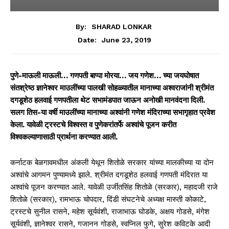
By:
SHARAD LONKAR
June 23, 2019
Date:
पुणे-माऊली माऊली… गणपती बाप्पा मोरया… जय गणेश… च्या जयघोषात
संतश्रेष्ठ ज्ञानेश्वर माउलींच्या पालखी सोहळ्यातील मानाच्या अश्वराजांनी श्रीमंत
दगडूशेठ हलवाई गणपतीला थेट सभामंडपात जाऊन अनोखी मानवंदना दिली.
सलग तिस-या वर्षी माउलींच्या मानाच्या अश्वांनी गणेश मंदिराच्या सभागृहात प्रवेश
केला. यावेळी ट्रस्टचे विश्वस्त व पुणेकरांतर्फे अश्वांचे पूजन करीत
विश्वकल्याणासाठी प्रार्थना करण्यात आली.
कर्नाटक बेळगावमधील अंकली येथून शितोळे सरकार यांच्या मालकीच्या या दोन
अश्वांचे आगमन पुण्यामध्ये झाले. श्रीमंत दगडूशेठ हलवाई गणपती मंदिरात या
अश्वांचे पूजन करण्यात आले. यावेळी उर्जीतसिंह शितोळे (सरकार), महादजी राजे
शितोळे (सरकार), रामभाऊ चोपदार, दिंडी संघटनेचे अध्यक्ष मारुती कोकाटे,
ट्रस्टचे सुनील रासने, महेश सूर्यवंशी, राजाभाऊ घोडके, अक्षय गोडसे, मंगेश
सूर्यवंशी, ज्ञानेश्वर रासने, गजानन गोडसे, स्वप्निल फुगे, सुरेश कविटके आदी