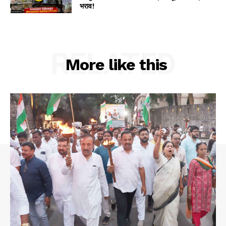
भराव!
RELATED
More like this