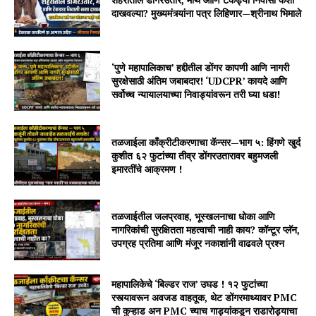
दाखवल्या? मुख्यमंत्र्यांना पत्र लिहिणार—श्रीनाथ भिमाले
‘पुणे महापालिकाच’ हद्दीतील डोंगर कापणी आणि नागरी
सुरक्षेसाठी अंतिम जबाबदार! ‘UDCPR’ कायदे आणि
सर्वोच्च न्यायालयाच्या निवाड्यांवरून तरी घ्या धडा!
तळजाईला काँक्रीटीकरणाचा कॅन्सर—भाग ५: हिंगणे खुर्द
कुशीत ६२ फुटांच्या तीव्र डोंगरउतारावर बहुमजली
इमारतींचे आक्रमण !
तळजाईतील जलप्रवाह, भूस्खलनाचा धोका आणि
नागरिकांची सुरक्षितता महत्वाची नाही काय? कॉन्टूर प्लॅन,
उपग्रह प्रतिमा आणि मंजूर नकाशांनी वाढवले प्रश्न
महापालिकेचे ‘बिल्डर राज’ उघड ! १२ फुटांच्या
रस्त्यावरून अवजड वाहतूक, थेट डोंगरमाथ्यावर PMC
ची कुऱ्हाड अन PMC च्याच गाड्यांकडून राडारोड्याचा