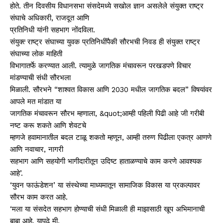
होते. तीन दिवसीय विधानसभा संसदेमध्ये सखोल ज्ञान असलेले संयुक्त राष्ट्र
संघाचे अधिकारी, राजदूत आणि
प्रतिनिधी यांनी सहभाग नोंदविला.
संयुक्त्‍ राष्ट्र संघाच्या युवक प्रतिनिधींपैकी सौरभची निवड ही संयुक्त राष्ट्र
संघाच्या लोक माहिती
विभागातर्फे करण्यात आली. त्यामुळे जागतिक मंचावरून परखडपणे विचार
मांडण्याची संधी सौरभला
मिळाली. सौरभने “शाश्वत विकास आणि 2030 मधील जागतिक बदल” विषयांवर
आपले मत मांडात या
जागतिक मंचावरून सौरभ म्हणाला, &quot;आम्ही पहिली पिढी आहे जी गरीबी
नष्ट करू शकते आणि शेवटचे
म्हणजे हवामानातील बदल टाळू शकतो म्हणून, आम्ही तरुण पिढीला एकत्र आणणे
आणि नवाचार, नागरी
सहभाग आणि सहयोगी भागीदारीतून उदिष्ट हाताळण्याचे काम करणे आवश्यक
आहे’.
‘युवन फाऊंडेशन’ या संस्थेच्या माध्यमातून सामाजिक विकास या प्रकल्पावर
सौरभ काम करत आहे.
‘मला या संसदेत सहभाग होण्याची संधी मिळाली ही माझासाठी खूप अभिमानाची
बाबा आहे, यापुढे मी,