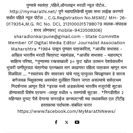
पुण्याचे स्वतंत्र ,पहिले,ऑनलाइन मराठी न्यूज पोर्टल..
http://mymarathi.net/ पुणे महापालिकेची मुख्य सभा लाईव्ह करणारे
सर्वात पहिले न्यूज पोर्टल .. C.G.Registration No.MSME/ MH- 26-
0179354,M.G. RC No. DCL 2131000315798079 मालक-संपादक
: शरद लोणकर( mobile-9423508306)
sharadlonkarpune@gmail.com - State Committe
Member Of Digital Media Editor Journalist Association
Maharshtra *1984 पासून पुण्यात पत्रकारिता, *आजीव सभासद -
अखिल भारतीय मराठी चित्रपट महामंडळ, *आजीव सभासद - महाराष्ट्र
साहित्य परिषद, *पुण्याच्या रस्त्याखाली ३० फुट खोल उतरून पेशवेकालीन
भुयारी पाणीपुरवठा यंत्रणेचा प्रत्यक्षात माग काढणारा पहिला पत्रकार म्हणून मान
मिळविला ... *स्वातंत्र्य वीर सावरकर यांचे नातू प्रफुल्ल चिपळूणकर हे सारस
बागेजवळ भिक्षुकाच्या अवस्थेत दुर्लक्षित जिवन जगत असल्याचे सर्वप्रथम
निदर्शनास आणून दिले *इराक मध्ये अडकलेल्या भारतीय मजुरांची सुटका
होण्यासाठी विशेष प्रयत्न -लातूर मधील ५ तरुणांची सुटका . *निगडीतील २
महिन्यात दुप्पट पैसे देणाऱ्या सनराईज कन्सल्टन्सी च्या तथाकथित एल टीटीइ
हस्तकाचा पर्दाफाश-संबधित फरार
https://www.facebook.com/MyMarathiNews/