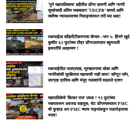
‘पुणे महापालिकाच’ हद्दीतील डोंगर कापणी आणि नागरी
सुरक्षेसाठी अंतिम जबाबदार! ‘UDCPR’ कायदे आणि
सर्वोच्च न्यायालयाच्या निवाड्यांवरून तरी घ्या धडा!
तळजाईला काँक्रीटीकरणाचा कॅन्सर—भाग ५: हिंगणे खुर्द
कुशीत ६२ फुटांच्या तीव्र डोंगरउतारावर बहुमजली
इमारतींचे आक्रमण !
तळजाईतील जलप्रवाह, भूस्खलनाचा धोका आणि
नागरिकांची सुरक्षितता महत्वाची नाही काय? कॉन्टूर प्लॅन,
उपग्रह प्रतिमा आणि मंजूर नकाशांनी वाढवले प्रश्न
महापालिकेचे ‘बिल्डर राज’ उघड ! १२ फुटांच्या
रस्त्यावरून अवजड वाहतूक, थेट डोंगरमाथ्यावर PMC
ची कुऱ्हाड अन PMC च्याच गाड्यांकडून राडारोड्याचा
भराव!