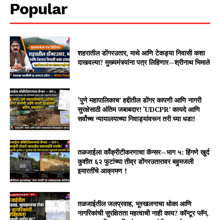
Popular
शहरातील डोंगरउतार, माथे आणि टेकड्या निवासी कशा
दाखवल्या? मुख्यमंत्र्यांना पत्र लिहिणार—श्रीनाथ भिमाले
‘पुणे महापालिकाच’ हद्दीतील डोंगर कापणी आणि नागरी
सुरक्षेसाठी अंतिम जबाबदार! ‘UDCPR’ कायदे आणि
सर्वोच्च न्यायालयाच्या निवाड्यांवरून तरी घ्या धडा!
तळजाईला काँक्रीटीकरणाचा कॅन्सर—भाग ५: हिंगणे खुर्द
कुशीत ६२ फुटांच्या तीव्र डोंगरउतारावर बहुमजली
इमारतींचे आक्रमण !
तळजाईतील जलप्रवाह, भूस्खलनाचा धोका आणि
नागरिकांची सुरक्षितता महत्वाची नाही काय? कॉन्टूर प्लॅन,