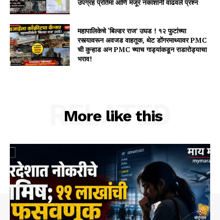
उपग्रह प्रतिमा आणि मंजूर नकाशांनी वाढवले प्रश्न
महापालिकेचे ‘बिल्डर राज’ उघड ! १२ फुटांच्या
रस्त्यावरून अवजड वाहतूक, थेट डोंगरमाथ्यावर PMC
ची कुऱ्हाड अन PMC च्याच गाड्यांकडून राडारोड्याचा
भराव!
RELATED
More like this