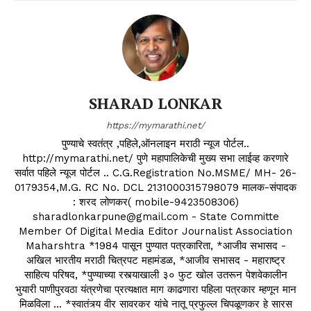
SHARAD LONKAR
https://mymarathi.net/
पुण्याचे स्वतंत्र ,पहिले,ऑनलाइन मराठी न्यूज पोर्टल..
http://mymarathi.net/ पुणे महापालिकेची मुख्य सभा लाईव्ह करणारे
सर्वात पहिले न्यूज पोर्टल .. C.G.Registration No.MSME/ MH- 26-
0179354,M.G. RC No. DCL 2131000315798079 मालक-संपादक
: शरद लोणकर( mobile-9423508306)
sharadlonkarpune@gmail.com - State Committe
Member Of Digital Media Editor Journalist Association
Maharshtra *1984 पासून पुण्यात पत्रकारिता, *आजीव सभासद -
अखिल भारतीय मराठी चित्रपट महामंडळ, *आजीव सभासद - महाराष्ट्र
साहित्य परिषद, *पुण्याच्या रस्त्याखाली ३० फुट खोल उतरून पेशवेकालीन
भुयारी पाणीपुरवठा यंत्रणेचा प्रत्यक्षात माग काढणारा पहिला पत्रकार म्हणून मान
मिळविला ... *स्वातंत्र्य वीर सावरकर यांचे नातू प्रफुल्ल चिपळूणकर हे सारस