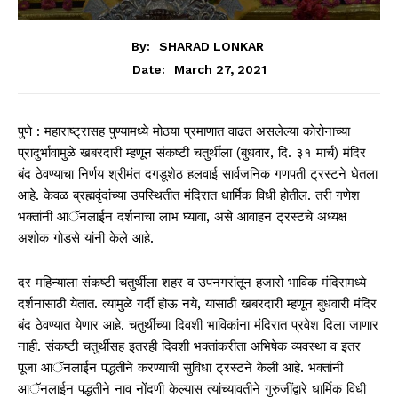
By:
SHARAD LONKAR
March 27, 2021
Date:
पुणे : महाराष्ट्रासह पुण्यामध्ये मोठया प्रमाणात वाढत असलेल्या कोरोनाच्या
प्रादुर्भावामुळे खबरदारी म्हणून संकष्टी चतुर्थीला (बुधवार, दि. ३१ मार्च) मंदिर
बंद ठेवण्याचा निर्णय श्रीमंत दगडूशेठ हलवाई सार्वजनिक गणपती ट्रस्टने घेतला
आहे. केवळ ब्रह्मवृंदांच्या उपस्थितीत मंदिरात धार्मिक विधी होतील. तरी गणेश
भक्तांनी आॅनलाईन दर्शनाचा लाभ घ्यावा, असे आवाहन ट्रस्टचे अध्यक्ष
अशोक गोडसे यांनी केले आहे.
दर महिन्याला संकष्टी चतुर्थीला शहर व उपनगरांतून हजारो भाविक मंदिरामध्ये
दर्शनासाठी येतात. त्यामुळे गर्दी होऊ नये, यासाठी खबरदारी म्हणून बुधवारी मंदिर
बंद ठेवण्यात येणार आहे. चतुर्थीच्या दिवशी भाविकांना मंदिरात प्रवेश दिला जाणार
नाही. संकष्टी चतुर्थीसह इतरही दिवशी भक्तांकरीता अभिषेक व्यवस्था व इतर
पूजा आॅनलाईन पद्धतीने करण्याची सुविधा ट्रस्टने केली आहे. भक्तांनी
आॅनलाईन पद्धतीने नाव नोंदणी केल्यास त्यांच्यावतीने गुरुजींद्वारे धार्मिक विधी