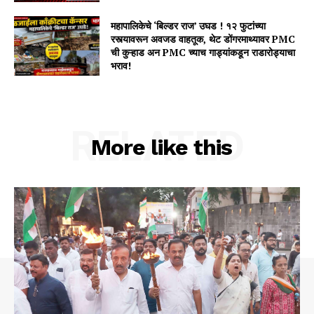
महापालिकेचे ‘बिल्डर राज’ उघड ! १२ फुटांच्या
रस्त्यावरून अवजड वाहतूक, थेट डोंगरमाथ्यावर PMC
ची कुऱ्हाड अन PMC च्याच गाड्यांकडून राडारोड्याचा
भराव!
RELATED
More like this