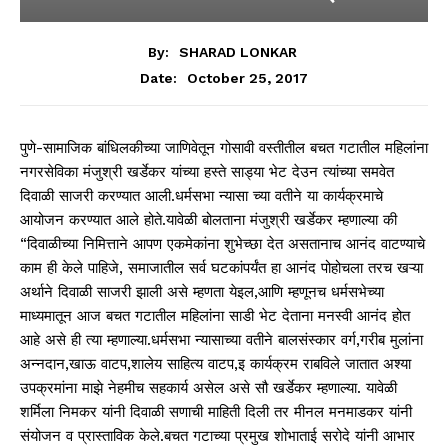
By:
SHARAD LONKAR
October 25, 2017
Date:
पुणे-सामाजिक बांधिलकीच्या जाणिवेतून गोसावी वस्तीतील बचत गटातील महिलांना
नगरसेविका मंजुश्री खर्डेकर यांच्या हस्ते साड्या भेट देउन त्यांच्या समवेत
दिवाळी साजरी करण्यात आली.धर्मसभा न्यासा च्या वतीने या कार्यक्रमाचे
आयोजन करण्यात आले होते.यावेळी बोलताना मंजुश्री खर्डेकर म्हणाल्या की
“दिवाळीच्या निमित्ताने आपण एकमेकांना शुभेच्छा देत असतानाच आनंद वाटण्याचे
काम ही केले पाहिजे, समाजातील सर्व घटकांपर्यंत हा आनंद पोहोचला तरच खऱ्या
अर्थाने दिवाळी साजरी झाली असे म्हणता येइल,आणि म्हणूनच धर्मसभेच्या
माध्यमातून आज बचत गटातील महिलांना साडी भेट देताना मनस्वी आनंद होत
आहे असे ही त्या म्हणाल्या.धर्मसभा न्यासाच्या वतीने बालसंस्कार वर्ग,गरीब मुलांना
अन्नदान,खाऊ वाटप,शालेय साहित्य वाटप,इ कार्यक्रम राबविले जातात अश्या
उपक्रमांना माझे नेहमीच सहकार्य असेल असे सौ खर्डेकर म्हणाल्या. यावेळी
शर्मिला निमकर यांनी दिवाळी सणाची माहिती दिली तर मीनल मनमाडकर यांनी
संयोजन व प्रास्ताविक केले.बचत गटाच्या प्रमुख शोभाताई सरोदे यांनी आभार