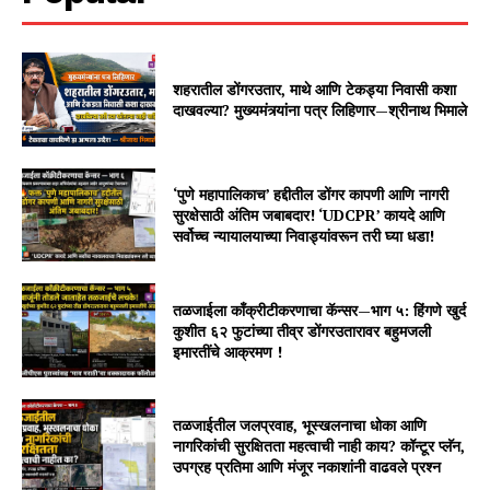
शहरातील डोंगरउतार, माथे आणि टेकड्या निवासी कशा
दाखवल्या? मुख्यमंत्र्यांना पत्र लिहिणार—श्रीनाथ भिमाले
‘पुणे महापालिकाच’ हद्दीतील डोंगर कापणी आणि नागरी
सुरक्षेसाठी अंतिम जबाबदार! ‘UDCPR’ कायदे आणि
सर्वोच्च न्यायालयाच्या निवाड्यांवरून तरी घ्या धडा!
तळजाईला काँक्रीटीकरणाचा कॅन्सर—भाग ५: हिंगणे खुर्द
कुशीत ६२ फुटांच्या तीव्र डोंगरउतारावर बहुमजली
इमारतींचे आक्रमण !
तळजाईतील जलप्रवाह, भूस्खलनाचा धोका आणि
नागरिकांची सुरक्षितता महत्वाची नाही काय? कॉन्टूर प्लॅन,
उपग्रह प्रतिमा आणि मंजूर नकाशांनी वाढवले प्रश्न