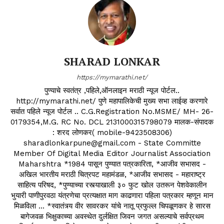
SHARAD LONKAR
https://mymarathi.net/
पुण्याचे स्वतंत्र ,पहिले,ऑनलाइन मराठी न्यूज पोर्टल..
http://mymarathi.net/ पुणे महापालिकेची मुख्य सभा लाईव्ह करणारे
सर्वात पहिले न्यूज पोर्टल .. C.G.Registration No.MSME/ MH- 26-
0179354,M.G. RC No. DCL 2131000315798079 मालक-संपादक
: शरद लोणकर( mobile-9423508306)
sharadlonkarpune@gmail.com - State Committe
Member Of Digital Media Editor Journalist Association
Maharshtra *1984 पासून पुण्यात पत्रकारिता, *आजीव सभासद -
अखिल भारतीय मराठी चित्रपट महामंडळ, *आजीव सभासद - महाराष्ट्र
साहित्य परिषद, *पुण्याच्या रस्त्याखाली ३० फुट खोल उतरून पेशवेकालीन
भुयारी पाणीपुरवठा यंत्रणेचा प्रत्यक्षात माग काढणारा पहिला पत्रकार म्हणून मान
मिळविला ... *स्वातंत्र्य वीर सावरकर यांचे नातू प्रफुल्ल चिपळूणकर हे सारस
बागेजवळ भिक्षुकाच्या अवस्थेत दुर्लक्षित जिवन जगत असल्याचे सर्वप्रथम