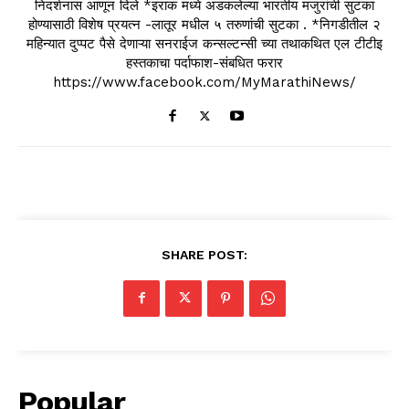
निदर्शनास आणून दिले *इराक मध्ये अडकलेल्या भारतीय मजुरांची सुटका
होण्यासाठी विशेष प्रयत्न -लातूर मधील ५ तरुणांची सुटका . *निगडीतील २
महिन्यात दुप्पट पैसे देणाऱ्या सनराईज कन्सल्टन्सी च्या तथाकथित एल टीटीइ
हस्तकाचा पर्दाफाश-संबधित फरार
https://www.facebook.com/MyMarathiNews/
SHARE POST:
Popular