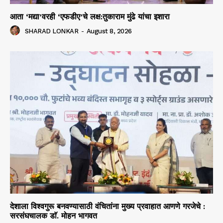
आता ‘मद्या’वरही ‘एफडीए’चे लक्ष:तुकाराम मुंढे यांचा इशारा
SHARAD LONKAR
-
August 8, 2026
देशाला विश्वगुरू बनवण्यासाठी वंचितांना मुख्य प्रवाहात आणणे गरजेचे :
सरसंघचालक डाॅ. मोहन भागवत