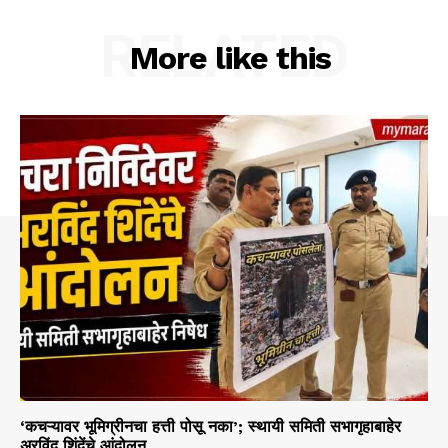
RELATED
More like this
‘कचऱ्यावर भूमिग्रीनचा हत्ती पोसू नका’; स्थायी समिती सभागृहाबाहेर
अरविंद शिंदेंचे आंदोलन