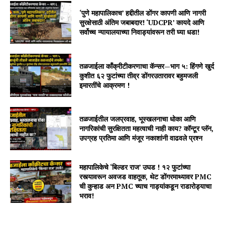
‘पुणे महापालिकाच’ हद्दीतील डोंगर कापणी आणि नागरी
सुरक्षेसाठी अंतिम जबाबदार! ‘UDCPR’ कायदे आणि
सर्वोच्च न्यायालयाच्या निवाड्यांवरून तरी घ्या धडा!
तळजाईला काँक्रीटीकरणाचा कॅन्सर—भाग ५: हिंगणे खुर्द
कुशीत ६२ फुटांच्या तीव्र डोंगरउतारावर बहुमजली
इमारतींचे आक्रमण !
तळजाईतील जलप्रवाह, भूस्खलनाचा धोका आणि
नागरिकांची सुरक्षितता महत्वाची नाही काय? कॉन्टूर प्लॅन,
उपग्रह प्रतिमा आणि मंजूर नकाशांनी वाढवले प्रश्न
महापालिकेचे ‘बिल्डर राज’ उघड ! १२ फुटांच्या
रस्त्यावरून अवजड वाहतूक, थेट डोंगरमाथ्यावर PMC
ची कुऱ्हाड अन PMC च्याच गाड्यांकडून राडारोड्याचा
भराव!