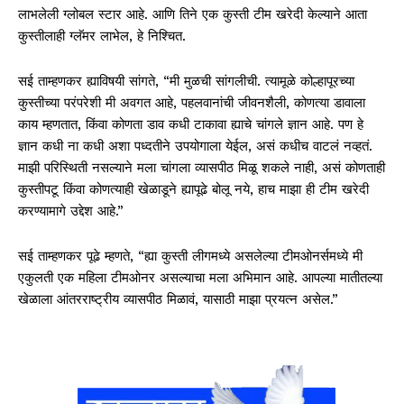
लाभलेली ग्लोबल स्टार आहे. आणि तिने एक कुस्ती टीम खरेदी केल्याने आता
कुस्तीलाही ग्लॅमर लाभेल, हे निश्चित.
सई ताम्हणकर ह्याविषयी सांगते, “मी मुळची सांगलीची. त्यामूळे कोल्हापूरच्या
कुस्तीच्या परंपरेशी मी अवगत आहे, पहलवानांची जीवनशैली, कोणत्या डावाला
काय म्हणतात, किंवा कोणता डाव कधी टाकावा ह्याचे चांगले ज्ञान आहे. पण हे
ज्ञान कधी ना कधी अशा पध्दतीने उपयोगाला येईल, असं कधीच वाटलं नव्हतं.
माझी परिस्थिती नसल्याने मला चांगला व्यासपीठ मिळू शकले नाही, असं कोणताही
कुस्तीपटू किंवा कोणत्याही खेळाडूने ह्यापूढे बोलू नये, हाच माझा ही टीम खरेदी
करण्यामागे उद्देश आहे.”
सई ताम्हणकर पूढे म्हणते, “ह्या कुस्ती लीगमध्ये असलेल्या टीमओनर्समध्ये मी
एकुलती एक महिला टीमओनर असल्याचा मला अभिमान आहे. आपल्या मातीतल्या
खेळाला आंतरराष्ट्रीय व्यासपीठ मिळावं, यासाठी माझा प्रयत्न असेल.”