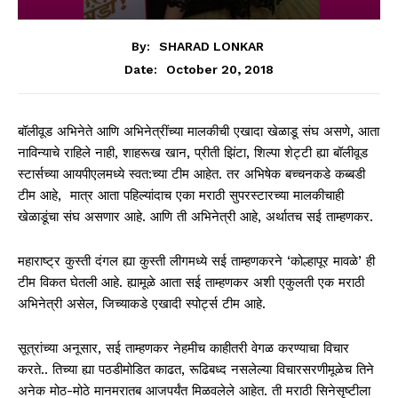
By:
SHARAD LONKAR
October 20, 2018
Date:
बॉलीवूड अभिनेते आणि अभिनेत्रींच्या मालकीची एखादा खेळाडू संघ असणे, आता
नाविन्याचे राहिले नाही, शाहरूख खान, प्रीती झिंटा, शिल्पा शेट्टी ह्या बॉलीवूड
स्टार्सच्या आयपीएलमध्ये स्वत:च्या टीम आहेत. तर अभिषेक बच्चनकडे कब्बडी
टीम आहे, मात्र आता पहिल्यांदाच एका मराठी सुपरस्टारच्या मालकीचाही
खेळाडूंचा संघ असणार आहे. आणि ती अभिनेत्री आहे, अर्थातच सई ताम्हणकर.
महाराष्ट्र कुस्ती दंगल ह्या कुस्ती लीगमध्ये सई ताम्हणकरने ‘कोल्हापूर मावळे’ ही
टीम विकत घेतली आहे. ह्यामूळे आता सई ताम्हणकर अशी एकुलती एक मराठी
अभिनेत्री असेल, जिच्याकडे एखादी स्पोर्ट्स टीम आहे.
सूत्रांच्या अनूसार, सई ताम्हणकर नेहमीच काहीतरी वेगळ करण्याचा विचार
करते.. तिच्या ह्या पठडीमोडित काढत, रूढिबध्द नसलेल्या विचारसरणीमूळेच तिने
अनेक मोठ-मोठे मानमरातब आजपर्यंत मिळवलेले आहेत. ती मराठी सिनेसृष्टीला