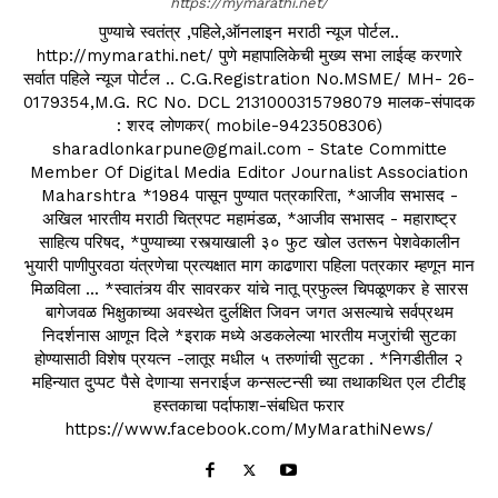
https://mymarathi.net/
पुण्याचे स्वतंत्र ,पहिले,ऑनलाइन मराठी न्यूज पोर्टल..
http://mymarathi.net/ पुणे महापालिकेची मुख्य सभा लाईव्ह करणारे
सर्वात पहिले न्यूज पोर्टल .. C.G.Registration No.MSME/ MH- 26-
0179354,M.G. RC No. DCL 2131000315798079 मालक-संपादक
: शरद लोणकर( mobile-9423508306)
sharadlonkarpune@gmail.com - State Committe
Member Of Digital Media Editor Journalist Association
Maharshtra *1984 पासून पुण्यात पत्रकारिता, *आजीव सभासद -
अखिल भारतीय मराठी चित्रपट महामंडळ, *आजीव सभासद - महाराष्ट्र
साहित्य परिषद, *पुण्याच्या रस्त्याखाली ३० फुट खोल उतरून पेशवेकालीन
भुयारी पाणीपुरवठा यंत्रणेचा प्रत्यक्षात माग काढणारा पहिला पत्रकार म्हणून मान
मिळविला ... *स्वातंत्र्य वीर सावरकर यांचे नातू प्रफुल्ल चिपळूणकर हे सारस
बागेजवळ भिक्षुकाच्या अवस्थेत दुर्लक्षित जिवन जगत असल्याचे सर्वप्रथम
निदर्शनास आणून दिले *इराक मध्ये अडकलेल्या भारतीय मजुरांची सुटका
होण्यासाठी विशेष प्रयत्न -लातूर मधील ५ तरुणांची सुटका . *निगडीतील २
महिन्यात दुप्पट पैसे देणाऱ्या सनराईज कन्सल्टन्सी च्या तथाकथित एल टीटीइ
हस्तकाचा पर्दाफाश-संबधित फरार
https://www.facebook.com/MyMarathiNews/