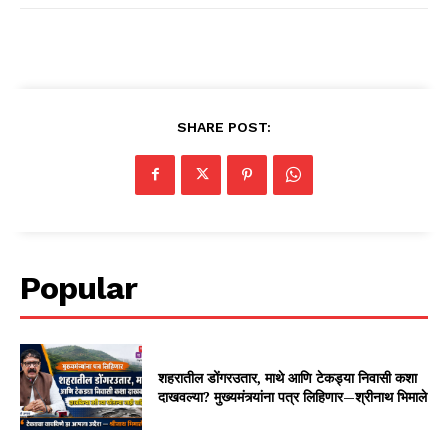
SHARE POST:
Popular
शहरातील डोंगरउतार, माथे आणि टेकड्या निवासी कशा
दाखवल्या? मुख्यमंत्र्यांना पत्र लिहिणार—श्रीनाथ भिमाले