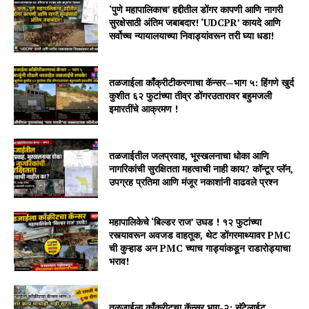
‘पुणे महापालिकाच’ हद्दीतील डोंगर कापणी आणि नागरी
सुरक्षेसाठी अंतिम जबाबदार! ‘UDCPR’ कायदे आणि
सर्वोच्च न्यायालयाच्या निवाड्यांवरून तरी घ्या धडा!
तळजाईला काँक्रीटीकरणाचा कॅन्सर—भाग ५: हिंगणे खुर्द
कुशीत ६२ फुटांच्या तीव्र डोंगरउतारावर बहुमजली
इमारतींचे आक्रमण !
तळजाईतील जलप्रवाह, भूस्खलनाचा धोका आणि
नागरिकांची सुरक्षितता महत्वाची नाही काय? कॉन्टूर प्लॅन,
उपग्रह प्रतिमा आणि मंजूर नकाशांनी वाढवले प्रश्न
महापालिकेचे ‘बिल्डर राज’ उघड ! १२ फुटांच्या
रस्त्यावरून अवजड वाहतूक, थेट डोंगरमाथ्यावर PMC
ची कुऱ्हाड अन PMC च्याच गाड्यांकडून राडारोड्याचा
भराव!
तळजाईला कॉंक्रीटचा कॅन्सर भाग-२: सॅटेलाईट