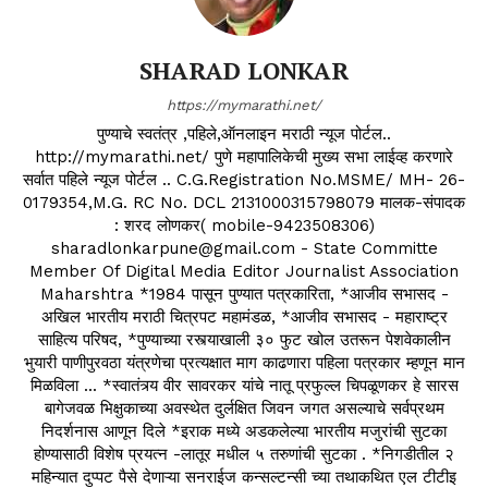
SHARAD LONKAR
https://mymarathi.net/
पुण्याचे स्वतंत्र ,पहिले,ऑनलाइन मराठी न्यूज पोर्टल..
http://mymarathi.net/ पुणे महापालिकेची मुख्य सभा लाईव्ह करणारे
सर्वात पहिले न्यूज पोर्टल .. C.G.Registration No.MSME/ MH- 26-
0179354,M.G. RC No. DCL 2131000315798079 मालक-संपादक
: शरद लोणकर( mobile-9423508306)
sharadlonkarpune@gmail.com - State Committe
Member Of Digital Media Editor Journalist Association
Maharshtra *1984 पासून पुण्यात पत्रकारिता, *आजीव सभासद -
अखिल भारतीय मराठी चित्रपट महामंडळ, *आजीव सभासद - महाराष्ट्र
साहित्य परिषद, *पुण्याच्या रस्त्याखाली ३० फुट खोल उतरून पेशवेकालीन
भुयारी पाणीपुरवठा यंत्रणेचा प्रत्यक्षात माग काढणारा पहिला पत्रकार म्हणून मान
मिळविला ... *स्वातंत्र्य वीर सावरकर यांचे नातू प्रफुल्ल चिपळूणकर हे सारस
बागेजवळ भिक्षुकाच्या अवस्थेत दुर्लक्षित जिवन जगत असल्याचे सर्वप्रथम
निदर्शनास आणून दिले *इराक मध्ये अडकलेल्या भारतीय मजुरांची सुटका
होण्यासाठी विशेष प्रयत्न -लातूर मधील ५ तरुणांची सुटका . *निगडीतील २
महिन्यात दुप्पट पैसे देणाऱ्या सनराईज कन्सल्टन्सी च्या तथाकथित एल टीटीइ