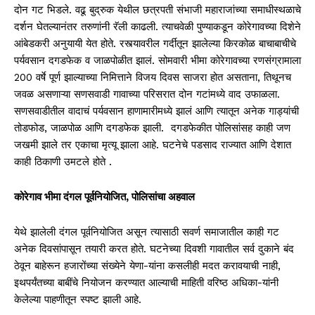
दोन गट भिडले. वढू बुद्रुक येथील छत्रपती संभाजी महाराजांच्या समाधीस्थळाचे
दर्शन घेतल्यानंतर तरुणांनी रॅली काढली. त्याचवेळी पुण्याकडून कोरेगावच्या दिशेने
आंबेडकरी अनुयायी येत होते. रस्त्यावरील गर्दीतून झालेल्या किरकोळ बाचाबाचीचे
पर्यवसान दगडफेक व जाळपोळीत झालं. सोमवारी भीमा कोरेगावच्या रणसंग्रामाला
200 वर्षे पूर्ण झाल्याच्या निमित्ताने विजय दिवस साजरा होत असताना, तिथूनच
जवळ असणाऱ्या सणसवाडी गावाच्या परिसरात दोन गटांमध्ये वाद उफाळला.
सणसवाडीतील वादाचं पर्यवसान हाणामारीमध्ये झालं आणि त्यातून अनेक गाड्यांची
तोडफोड, जाळपोळ आणि दगडफेक झाली. दगडफेकीत पोलिसांसह काही जण
जखमी झाले तर एकाचा मृत्यू झाला आहे. घटनेचे पडसाद राज्यात आणि देशात
काही ठिकाणी उमटले होते .
कोरेगाव भीमा दंगल पूर्वनियोजित, पोलिसांचा अहवाल
येथे झालेली दंगल पूर्वनियोजित असून त्यासाठी सवर्ण समाजातील काही गट
अनेक दिवसांपासून तयारी करत होते. घटनेच्या दिवशी गावातील सर्व दुकाने बंद
ठेवून बाहेरून हजारोंच्या संख्येने येणा-यांना कसलीही मदत करावयाची नाही,
इथपर्यंतच्या बाबींचे नियोजन करण्यात आल्याची माहिती वरिष्ठ अधिका-यांनी
केलेल्या पाहणीतून स्पष्ट झाली आहे.