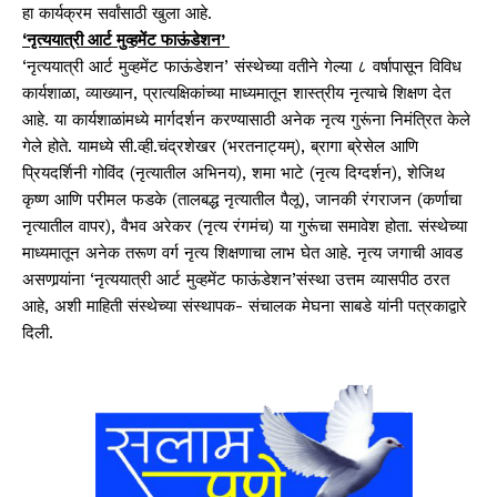
हा कार्यक्रम सर्वांसाठी खुला आहे.
‘नृत्ययात्री आर्ट मुव्हमेंट फाऊंडेशन’
‘नृत्ययात्री आर्ट मुव्हमेंट फाऊंडेशन’ संस्थेच्या वतीने गेल्या ८ वर्षापासून विविध
कार्यशाळा, व्याख्यान, प्रात्यक्षिकांच्या माध्यमातून शास्त्रीय नृत्याचे शिक्षण देत
आहे. या कार्यशाळांमध्ये मार्गदर्शन करण्यासाठी अनेक नृत्य गुरूंना निमंत्रित केले
गेले होते. यामध्ये सी.व्ही.चंद्रशेखर (भरतनाट्यम्), ब्रागा ब्रेसेल आणि
प्रियदर्शिनी गोविंद (नृत्यातील अभिनय), शमा भाटे (नृत्य दिग्दर्शन), शेजिथ
कृष्ण आणि परीमल फडके (तालबद्ध नृत्यातील पैलू), जानकी रंगराजन (कर्णाचा
नृत्यातील वापर), वैभव अरेकर (नृत्य रंगमंच) या गुरूंचा समावेश होता. संस्थेच्या
माध्यमातून अनेक तरूण वर्ग नृत्य शिक्षणाचा लाभ घेत आहे. नृत्य जगाची आवड
असणार्‍यांना ‘नृत्ययात्री आर्ट मुव्हमेंट फाऊंडेशन’संस्था उत्तम व्यासपीठ ठरत
आहे, अशी माहिती संस्थेच्या संस्थापक- संचालक मेघना साबडे यांनी पत्रकाद्वारे
दिली.