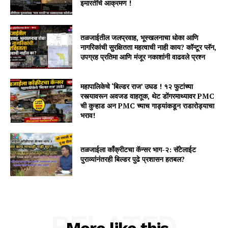
इमारतींचे आक्रमण !
तळजाईतील जलप्रवाह, भूस्खलनाचा धोका आणि
नागरिकांची सुरक्षितता महत्वाची नाही काय? कॉन्टूर प्लॅन,
उपग्रह प्रतिमा आणि मंजूर नकाशांनी वाढवले प्रश्न
महापालिकेचे ‘बिल्डर राज’ उघड ! १२ फुटांच्या
रस्त्यावरून अवजड वाहतूक, थेट डोंगरमाथ्यावर PMC
ची कुऱ्हाड अन PMC च्याच गाड्यांकडून राडारोड्याचा
भराव!
तळजाईला कॉंक्रीटचा कॅन्सर भाग-२: सॅटेलाईट
पुराव्यांनंतरही बिल्डर पुढे प्रशासन हतबल?
RELATED