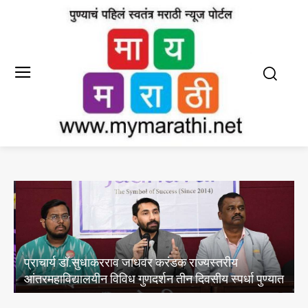
प्राचार्य डॉ.सुधाकरराव जाधवर करंडक राज्यस्तरीय
आंतरमहाविद्यालयीन विविध गुणदर्शन तीन दिवसीय स्पर्धा पुण्यात
व