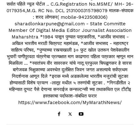
सर्वात पहिले न्यूज पोर्टल .. C.G.Registration No.MSME/ MH- 26-
0179354,M.G. RC No. DCL 2131000315798079 मालक-संपादक
: शरद लोणकर( mobile-9423508306)
sharadlonkarpune@gmail.com - State Committe
Member Of Digital Media Editor Journalist Association
Maharshtra *1984 पासून पुण्यात पत्रकारिता, *आजीव सभासद -
अखिल भारतीय मराठी चित्रपट महामंडळ, *आजीव सभासद - महाराष्ट्र
साहित्य परिषद, *पुण्याच्या रस्त्याखाली ३० फुट खोल उतरून पेशवेकालीन
भुयारी पाणीपुरवठा यंत्रणेचा प्रत्यक्षात माग काढणारा पहिला पत्रकार म्हणून मान
मिळविला ... *स्वातंत्र्य वीर सावरकर यांचे नातू प्रफुल्ल चिपळूणकर हे सारस
बागेजवळ भिक्षुकाच्या अवस्थेत दुर्लक्षित जिवन जगत असल्याचे सर्वप्रथम
निदर्शनास आणून दिले *इराक मध्ये अडकलेल्या भारतीय मजुरांची सुटका
होण्यासाठी विशेष प्रयत्न -लातूर मधील ५ तरुणांची सुटका . *निगडीतील २
महिन्यात दुप्पट पैसे देणाऱ्या सनराईज कन्सल्टन्सी च्या तथाकथित एल टीटीइ
हस्तकाचा पर्दाफाश-संबधित फरार
https://www.facebook.com/MyMarathiNews/