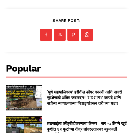
SHARE POST:
Popular
‘पुणे महापालिकाच’ हद्दीतील डोंगर कापणी आणि नागरी
सुरक्षेसाठी अंतिम जबाबदार! ‘UDCPR’ कायदे आणि
सर्वोच्च न्यायालयाच्या निवाड्यांवरून तरी घ्या धडा!
तळजाईला काँक्रीटीकरणाचा कॅन्सर—भाग ५: हिंगणे खुर्द
कुशीत ६२ फुटांच्या तीव्र डोंगरउतारावर बहुमजली