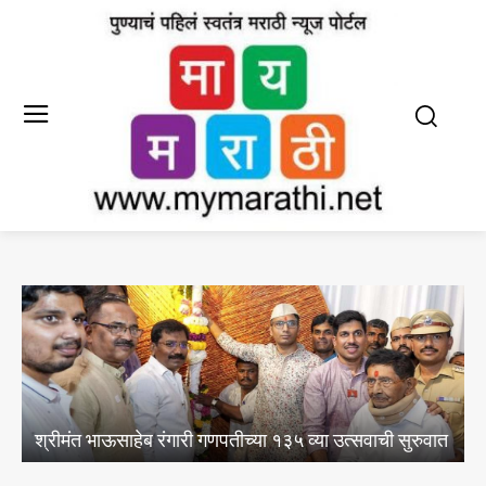
भविष्यातील ग्लोबल वॉर्मिंगचा धोका लक्षात घेता नैसर्गिक
जलस्रोतांचे एआय व सॅटेलाईट मॅपिंग द्वारे सर्वेक्षण करा;
ात
नगरसेवक सीए प्रतीक कर्पे यांची मागणी