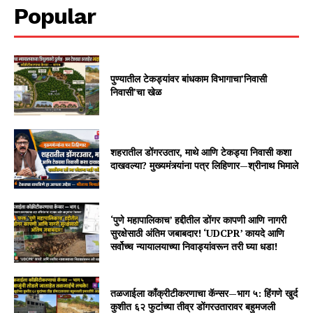
Popular
पुण्यातील टेकड्यांवर बांधकाम विभागाचा’निवासी
निवासी’चा खेळ
शहरातील डोंगरउतार, माथे आणि टेकड्या निवासी कशा
दाखवल्या? मुख्यमंत्र्यांना पत्र लिहिणार—श्रीनाथ भिमाले
‘पुणे महापालिकाच’ हद्दीतील डोंगर कापणी आणि नागरी
सुरक्षेसाठी अंतिम जबाबदार! ‘UDCPR’ कायदे आणि
सर्वोच्च न्यायालयाच्या निवाड्यांवरून तरी घ्या धडा!
तळजाईला काँक्रीटीकरणाचा कॅन्सर—भाग ५: हिंगणे खुर्द
कुशीत ६२ फुटांच्या तीव्र डोंगरउतारावर बहुमजली