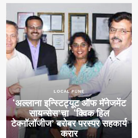
LOCAL PUNE
‘अल्लाना इन्स्टिट्यूट ऑफ मॅनेजमेंट
सायन्सेस’चा ​ ‘क्विक हिल
टेक्नॉलॉजीज’ बरोबर परस्पर सहकार्य
करार