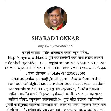
SHARAD LONKAR
https://mymarathi.net/
पुण्याचे स्वतंत्र ,पहिले,ऑनलाइन मराठी न्यूज पोर्टल..
http://mymarathi.net/ पुणे महापालिकेची मुख्य सभा लाईव्ह करणारे
सर्वात पहिले न्यूज पोर्टल .. C.G.Registration No.MSME/ MH- 26-
0179354,M.G. RC No. DCL 2131000315798079 मालक-संपादक
: शरद लोणकर( mobile-9423508306)
sharadlonkarpune@gmail.com - State Committe
Member Of Digital Media Editor Journalist Association
Maharshtra *1984 पासून पुण्यात पत्रकारिता, *आजीव सभासद -
अखिल भारतीय मराठी चित्रपट महामंडळ, *आजीव सभासद - महाराष्ट्र
साहित्य परिषद, *पुण्याच्या रस्त्याखाली ३० फुट खोल उतरून पेशवेकालीन
भुयारी पाणीपुरवठा यंत्रणेचा प्रत्यक्षात माग काढणारा पहिला पत्रकार म्हणून मान
मिळविला ... *स्वातंत्र्य वीर सावरकर यांचे नातू प्रफुल्ल चिपळूणकर हे सारस