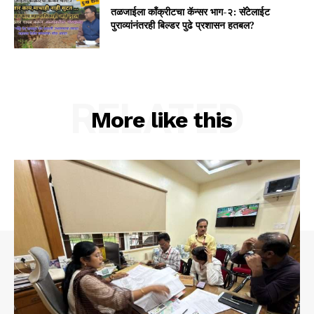
तळजाईला कॉंक्रीटचा कॅन्सर भाग-२: सॅटेलाईट
पुराव्यांनंतरही बिल्डर पुढे प्रशासन हतबल?
RELATED
More like this