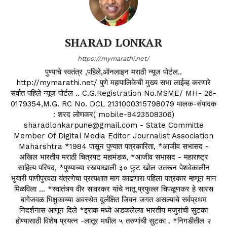
SHARAD LONKAR
https://mymarathi.net/
पुण्याचे स्वतंत्र ,पहिले,ऑनलाइन मराठी न्यूज पोर्टल..
http://mymarathi.net/ पुणे महापालिकेची मुख्य सभा लाईव्ह करणारे
सर्वात पहिले न्यूज पोर्टल .. C.G.Registration No.MSME/ MH- 26-
0179354,M.G. RC No. DCL 2131000315798079 मालक-संपादक
: शरद लोणकर( mobile-9423508306)
sharadlonkarpune@gmail.com - State Committe
Member Of Digital Media Editor Journalist Association
Maharshtra *1984 पासून पुण्यात पत्रकारिता, *आजीव सभासद -
अखिल भारतीय मराठी चित्रपट महामंडळ, *आजीव सभासद - महाराष्ट्र
साहित्य परिषद, *पुण्याच्या रस्त्याखाली ३० फुट खोल उतरून पेशवेकालीन
भुयारी पाणीपुरवठा यंत्रणेचा प्रत्यक्षात माग काढणारा पहिला पत्रकार म्हणून मान
मिळविला ... *स्वातंत्र्य वीर सावरकर यांचे नातू प्रफुल्ल चिपळूणकर हे सारस
बागेजवळ भिक्षुकाच्या अवस्थेत दुर्लक्षित जिवन जगत असल्याचे सर्वप्रथम
निदर्शनास आणून दिले *इराक मध्ये अडकलेल्या भारतीय मजुरांची सुटका
होण्यासाठी विशेष प्रयत्न -लातूर मधील ५ तरुणांची सुटका . *निगडीतील २