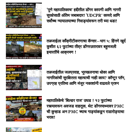
‘पुणे महापालिकाच’ हद्दीतील डोंगर कापणी आणि नागरी
सुरक्षेसाठी अंतिम जबाबदार! ‘UDCPR’ कायदे आणि
सर्वोच्च न्यायालयाच्या निवाड्यांवरून तरी घ्या धडा!
तळजाईला काँक्रीटीकरणाचा कॅन्सर—भाग ५: हिंगणे खुर्द
कुशीत ६२ फुटांच्या तीव्र डोंगरउतारावर बहुमजली
इमारतींचे आक्रमण !
तळजाईतील जलप्रवाह, भूस्खलनाचा धोका आणि
नागरिकांची सुरक्षितता महत्वाची नाही काय? कॉन्टूर प्लॅन,
उपग्रह प्रतिमा आणि मंजूर नकाशांनी वाढवले प्रश्न
महापालिकेचे ‘बिल्डर राज’ उघड ! १२ फुटांच्या
रस्त्यावरून अवजड वाहतूक, थेट डोंगरमाथ्यावर PMC
ची कुऱ्हाड अन PMC च्याच गाड्यांकडून राडारोड्याचा
भराव!