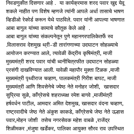
निवडणुकीत दिसणार आहे . या कार्यक्रमास शरद पवार खुद्द येवू
शकले नाहीत पण विशेष म्हणजे त्यांनी आपले अर्धा तासाचे भाषण
व्हिडीओ रेकोर्ड करून येथे पाठविले. पवार यांनी आपल्या भाषणात
आबा बागुल यांच्या कामाचे कौतुक केले आहे .
आबा बागुल यांच्या संकल्पनेतून पुणे महानगरपालिकेतर्फे स्व
.विलासराव देशमुख थ्री-डी तारांगणाच्या उदघाटन सोहळ्याचे
आयोजन करण्यात आले, त्यावेळी केंद्रीय कृषिमंत्री, माजी
मुख्यमंत्री शरद पवार यांची ध्वनीचित्रफीत उदघाटन सोहळ्या
प्रसंगी दाखविण्यात आली. यावेळी महापौर मुक्ता टिळक ,माजी
मुख्यमंत्री पृथ्वीराज चव्हाण, पालकमंत्री गिरीश बापट, माजी
मुख्यमंत्री आणि शिवसेनेचे ज्येष्ठ नेते मनोहर जोशी, खासदार
सुप्रिया सुळे, कॉंग्रेसचे शहराध्यक्ष रमेश बागवे ,माजीमंत्री
हर्षवर्धन पाटील, आमदार अमित देशमुख, खासदार वंदना चव्हाण,
राष्ट्रवादीचे जेष्ठ नेते अंकुश काकडे, कॉंग्रेसचे जेष्ठ नेते उल्हास
पवार,मोहन जोशी तसेच नगरसेवक महेश वाबळे ,राजेंद्र
शिळीमकर ,मंजुषा खर्डेकर, पालिका आयुक्त सौरव राव उपस्थित