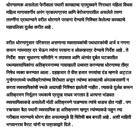
धोरणात्मक असलेला फेरीवाला पथारी कायद्याचा प्रामुख्याने निराधार महिला विधवा
महिला मागासवर्गीय अपंग प्रकल्पग्रस्त आणि बेरोजगारातील असलेले तरुण
तरुणींना प्राधान्याने वरील धोरणाने परवाना देण्याचे निश्चित केलेल्या कायद्याचे
महापालिका दुर्लक्ष करीत आहे .
वरील धोरणानुसार परिसरात असणाऱ्या व्यवसायकांची पथधारकांची अर्ज व गणना
करून नाममात्र दर घेऊन त्यांना परवाना व ओळखपत्र देण्याचे निर्देश आहे . ते
निर्देश शहर सुधारणा समितीने न तपासता आणि अंत्यंत दुर्बल घटकातील
पथव्यावसायिकांना अतिक्रमनाच्या नावाखाली उध्वस्त करण्याचा धोरणाच्या तीव्र
निषेध व्यक्त करण्यात आला . दहाहजार ते वीस हजार रुपयांचा दंड म्हणजे अट्टल
गुन्हेगारामध्ये पथविक्रेत्यांच्या विरोधात असून त्यांच्या कायद्याची अंमलबजावणी न
करता व्यवसायिकांची स्थळे अद्यापही निश्चित झालेली नाहीत . त्याकडे दुर्लक्ष करून
अतिक्रमण निर्मूलन पथकाचे प्रमुख माधव जगताप हे अत्यन्त भांडवल
व्यवसायिकाकडे असलेली मोठी अतिक्रमणे पाडण्यास त्यांचे धाडस होत नाही . पण
रस्त्यावर बैठा पथारी व्यवसायिक हा अतिक्रमण म्हणून त्यांच्याकडे पाहून त्या
गरीबाला मारण्याचे धोरण होत असल्यामुळे हि चिंतेची बाब बनली आहे . अशी माहिती
भगवानराव वैराट यांनी या पत्रकाद्वारे दिले .