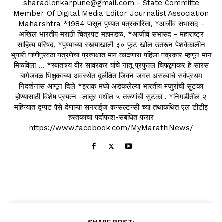
sharadlonkarpune@gmail.com - State Committe
Member Of Digital Media Editor Journalist Association
Maharshtra *1984 पासून पुण्यात पत्रकारिता, *आजीव सभासद -
अखिल भारतीय मराठी चित्रपट महामंडळ, *आजीव सभासद - महाराष्ट्र
साहित्य परिषद, *पुण्याच्या रस्त्याखाली ३० फुट खोल उतरून पेशवेकालीन
भुयारी पाणीपुरवठा यंत्रणेचा प्रत्यक्षात माग काढणारा पहिला पत्रकार म्हणून मान
मिळविला ... *स्वातंत्र्य वीर सावरकर यांचे नातू प्रफुल्ल चिपळूणकर हे सारस
बागेजवळ भिक्षुकाच्या अवस्थेत दुर्लक्षित जिवन जगत असल्याचे सर्वप्रथम
निदर्शनास आणून दिले *इराक मध्ये अडकलेल्या भारतीय मजुरांची सुटका
होण्यासाठी विशेष प्रयत्न -लातूर मधील ५ तरुणांची सुटका . *निगडीतील २
महिन्यात दुप्पट पैसे देणाऱ्या सनराईज कन्सल्टन्सी च्या तथाकथित एल टीटीइ
हस्तकाचा पर्दाफाश-संबधित फरार
https://www.facebook.com/MyMarathiNews/
SHARE POST: