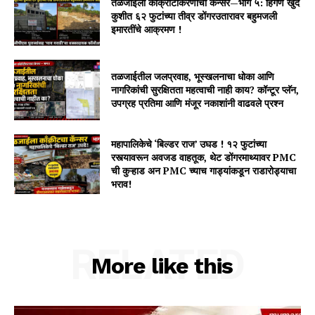
तळजाईला काँक्रीटीकरणाचा कॅन्सर—भाग ५: हिंगणे खुर्द
कुशीत ६२ फुटांच्या तीव्र डोंगरउतारावर बहुमजली
इमारतींचे आक्रमण !
तळजाईतील जलप्रवाह, भूस्खलनाचा धोका आणि
नागरिकांची सुरक्षितता महत्वाची नाही काय? कॉन्टूर प्लॅन,
उपग्रह प्रतिमा आणि मंजूर नकाशांनी वाढवले प्रश्न
महापालिकेचे ‘बिल्डर राज’ उघड ! १२ फुटांच्या
रस्त्यावरून अवजड वाहतूक, थेट डोंगरमाथ्यावर PMC
ची कुऱ्हाड अन PMC च्याच गाड्यांकडून राडारोड्याचा
भराव!
RELATED
More like this