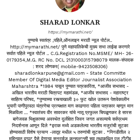
SHARAD LONKAR
https://mymarathi.net/
पुण्याचे स्वतंत्र ,पहिले,ऑनलाइन मराठी न्यूज पोर्टल..
http://mymarathi.net/ पुणे महापालिकेची मुख्य सभा लाईव्ह करणारे
सर्वात पहिले न्यूज पोर्टल .. C.G.Registration No.MSME/ MH- 26-
0179354,M.G. RC No. DCL 2131000315798079 मालक-संपादक
: शरद लोणकर( mobile-9423508306)
sharadlonkarpune@gmail.com - State Committe
Member Of Digital Media Editor Journalist Association
Maharshtra *1984 पासून पुण्यात पत्रकारिता, *आजीव सभासद -
अखिल भारतीय मराठी चित्रपट महामंडळ, *आजीव सभासद - महाराष्ट्र
साहित्य परिषद, *पुण्याच्या रस्त्याखाली ३० फुट खोल उतरून पेशवेकालीन
भुयारी पाणीपुरवठा यंत्रणेचा प्रत्यक्षात माग काढणारा पहिला पत्रकार म्हणून मान
मिळविला ... *स्वातंत्र्य वीर सावरकर यांचे नातू प्रफुल्ल चिपळूणकर हे सारस
बागेजवळ भिक्षुकाच्या अवस्थेत दुर्लक्षित जिवन जगत असल्याचे सर्वप्रथम
निदर्शनास आणून दिले *इराक मध्ये अडकलेल्या भारतीय मजुरांची सुटका
होण्यासाठी विशेष प्रयत्न -लातूर मधील ५ तरुणांची सुटका . *निगडीतील २
महिन्यात दुप्पट पैसे देणाऱ्या सनराईज कन्सल्टन्सी च्या तथाकथित एल टीटीइ