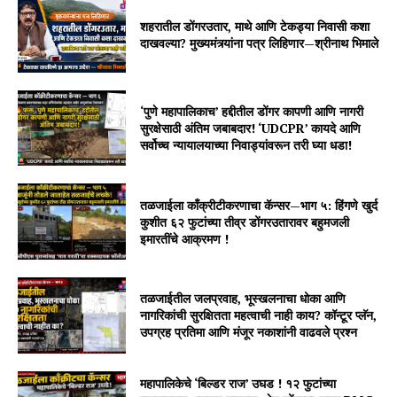
शहरातील डोंगरउतार, माथे आणि टेकड्या निवासी कशा
दाखवल्या? मुख्यमंत्र्यांना पत्र लिहिणार—श्रीनाथ भिमाले
‘पुणे महापालिकाच’ हद्दीतील डोंगर कापणी आणि नागरी
सुरक्षेसाठी अंतिम जबाबदार! ‘UDCPR’ कायदे आणि
सर्वोच्च न्यायालयाच्या निवाड्यांवरून तरी घ्या धडा!
तळजाईला काँक्रीटीकरणाचा कॅन्सर—भाग ५: हिंगणे खुर्द
कुशीत ६२ फुटांच्या तीव्र डोंगरउतारावर बहुमजली
इमारतींचे आक्रमण !
तळजाईतील जलप्रवाह, भूस्खलनाचा धोका आणि
नागरिकांची सुरक्षितता महत्वाची नाही काय? कॉन्टूर प्लॅन,
उपग्रह प्रतिमा आणि मंजूर नकाशांनी वाढवले प्रश्न
महापालिकेचे ‘बिल्डर राज’ उघड ! १२ फुटांच्या