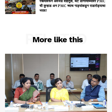
रस्त्यावरून अवजड वाहतूक, थेट डोंगरमाथ्यावर PMC
ची कुऱ्हाड अन PMC च्याच गाड्यांकडून राडारोड्याचा
भराव!
RELATED
More like this