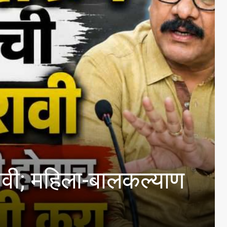
िला-बालकल्याण