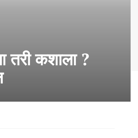
घेता तरी कशाला ?
ल