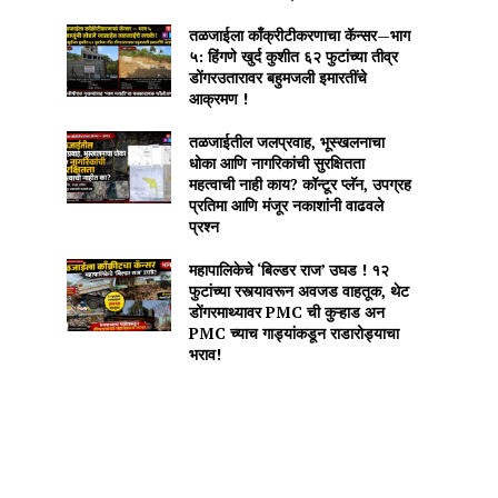
तळजाईला काँक्रीटीकरणाचा कॅन्सर—भाग
५: हिंगणे खुर्द कुशीत ६२ फुटांच्या तीव्र
डोंगरउतारावर बहुमजली इमारतींचे
आक्रमण !
तळजाईतील जलप्रवाह, भूस्खलनाचा
धोका आणि नागरिकांची सुरक्षितता
महत्वाची नाही काय? कॉन्टूर प्लॅन, उपग्रह
प्रतिमा आणि मंजूर नकाशांनी वाढवले
प्रश्न
महापालिकेचे ‘बिल्डर राज’ उघड ! १२
फुटांच्या रस्त्यावरून अवजड वाहतूक, थेट
डोंगरमाथ्यावर PMC ची कुऱ्हाड अन
PMC च्याच गाड्यांकडून राडारोड्याचा
भराव!