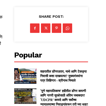
SHARE POST:
टक
णि
ी
Popular
शहरातील डोंगरउतार, माथे आणि टेकड्या
निवासी कशा दाखवल्या? मुख्यमंत्र्यांना
पत्र लिहिणार—श्रीनाथ भिमाले
‘पुणे महापालिकाच’ हद्दीतील डोंगर कापणी
आणि नागरी सुरक्षेसाठी अंतिम जबाबदार!
‘UDCPR’ कायदे आणि सर्वोच्च
न्यायालयाच्या निवाड्यांवरून तरी घ्या धडा!