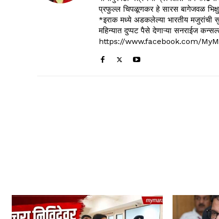
प्रफुल्ल चिपळूणकर हे सारस बागेजवळ भिक्षु
*इराक मध्ये अडकलेल्या भारतीय मजुरांची स
महिन्यात दुप्पट पैसे देणाऱ्या सनराईज कन
https://www.facebook.com/MyM