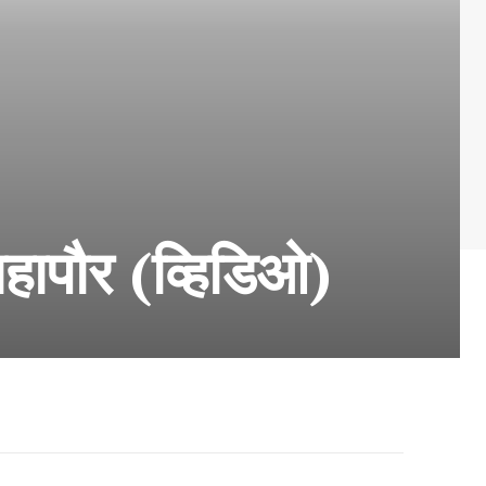
हापौर (व्हिडिओ)