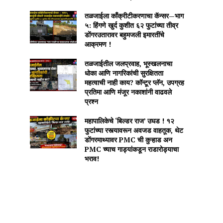
तळजाईला काँक्रीटीकरणाचा कॅन्सर—भाग
५: हिंगणे खुर्द कुशीत ६२ फुटांच्या तीव्र
डोंगरउतारावर बहुमजली इमारतींचे
आक्रमण !
तळजाईतील जलप्रवाह, भूस्खलनाचा
धोका आणि नागरिकांची सुरक्षितता
महत्वाची नाही काय? कॉन्टूर प्लॅन, उपग्रह
प्रतिमा आणि मंजूर नकाशांनी वाढवले
प्रश्न
महापालिकेचे ‘बिल्डर राज’ उघड ! १२
फुटांच्या रस्त्यावरून अवजड वाहतूक, थेट
डोंगरमाथ्यावर PMC ची कुऱ्हाड अन
PMC च्याच गाड्यांकडून राडारोड्याचा
भराव!