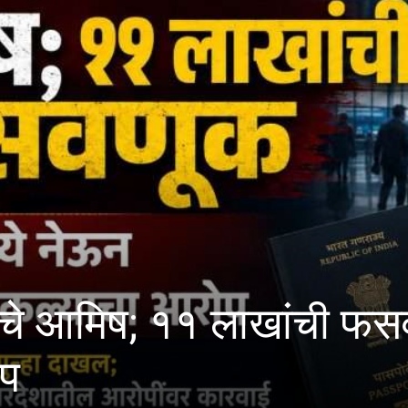
 ११ लाखांची फसवणूक करून 