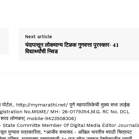
Next article
यंदापासून लोकमान्य टिळक गुणवत्ता पुरस्कार- 41
विद्यार्थ्यांची निवड
्यूज पोर्टल.. http://mymarathi.net/ पुणे महापालिकेची मुख्य सभा लाईव्ह
. C.G.Registration No.MSME/ MH- 26-0179354,M.G. RC No. DCL
 शरद लोणकर( mobile-9423508306)
State Committe Member Of Digital Media Editor Journali
 पुण्यात पत्रकारिता, *आजीव सभासद - अखिल भारतीय मराठी चित्रपट
्य परिषद, *पुण्याच्या रस्त्याखाली ३० फुट खोल उतरून पेशवेकालीन भुयारी