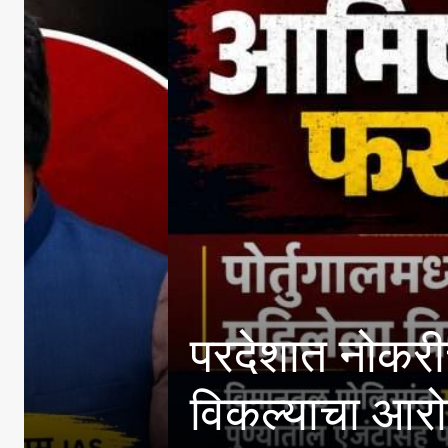
परदेशात नोकरीचे आमिष;
विकल्याचा आरोप