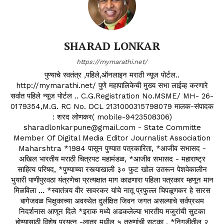
SHARAD LONKAR
https://mymarathi.net/
पुण्याचे स्वतंत्र ,पहिले,ऑनलाइन मराठी न्यूज पोर्टल..
http://mymarathi.net/ पुणे महापालिकेची मुख्य सभा लाईव्ह करणारे
सर्वात पहिले न्यूज पोर्टल .. C.G.Registration No.MSME/ MH- 26-
0179354,M.G. RC No. DCL 2131000315798079 मालक-संपादक
: शरद लोणकर( mobile-9423508306)
sharadlonkarpune@gmail.com - State Committe
Member Of Digital Media Editor Journalist Association
Maharshtra *1984 पासून पुण्यात पत्रकारिता, *आजीव सभासद -
अखिल भारतीय मराठी चित्रपट महामंडळ, *आजीव सभासद - महाराष्ट्र
साहित्य परिषद, *पुण्याच्या रस्त्याखाली ३० फुट खोल उतरून पेशवेकालीन
भुयारी पाणीपुरवठा यंत्रणेचा प्रत्यक्षात माग काढणारा पहिला पत्रकार म्हणून मान
मिळविला ... *स्वातंत्र्य वीर सावरकर यांचे नातू प्रफुल्ल चिपळूणकर हे सारस
बागेजवळ भिक्षुकाच्या अवस्थेत दुर्लक्षित जिवन जगत असल्याचे सर्वप्रथम
निदर्शनास आणून दिले *इराक मध्ये अडकलेल्या भारतीय मजुरांची सुटका
होण्यासाठी विशेष प्रयत्न -लातूर मधील ५ तरुणांची सुटका . *निगडीतील २