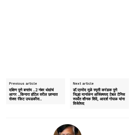
Previous article
Next article
दक्षिण पुणे बनतंय ..2 नंबर धंद्यांचं
डॉ.प्रमोद मुळे स्मृती करंडक पुणे
आगर ..किनारा हॉटेल वरील छाप्यात
जिल्हा मानांकन अजिंक्यपद टेबल टेनिस
सेक्स रॅकेट उघडकीस..
स्पर्धेत शौनक शिंदे, आदर्श गोपाळ यांना
विजेतेपद