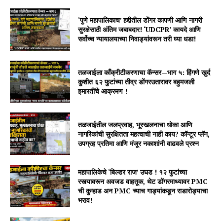
‘पुणे महापालिकाच’ हद्दीतील डोंगर कापणी आणि नागरी
सुरक्षेसाठी अंतिम जबाबदार! ‘UDCPR’ कायदे आणि
सर्वोच्च न्यायालयाच्या निवाड्यांवरून तरी घ्या धडा!
तळजाईला काँक्रीटीकरणाचा कॅन्सर—भाग ५: हिंगणे खुर्द
कुशीत ६२ फुटांच्या तीव्र डोंगरउतारावर बहुमजली
इमारतींचे आक्रमण !
तळजाईतील जलप्रवाह, भूस्खलनाचा धोका आणि
नागरिकांची सुरक्षितता महत्वाची नाही काय? कॉन्टूर प्लॅन,
उपग्रह प्रतिमा आणि मंजूर नकाशांनी वाढवले प्रश्न
महापालिकेचे ‘बिल्डर राज’ उघड ! १२ फुटांच्या
रस्त्यावरून अवजड वाहतूक, थेट डोंगरमाथ्यावर PMC
ची कुऱ्हाड अन PMC च्याच गाड्यांकडून राडारोड्याचा
भराव!