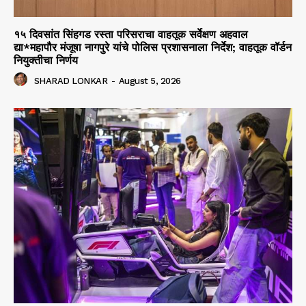
१५ दिवसांत सिंहगड रस्ता परिसराचा वाहतूक सर्वेक्षण अहवाल
द्या*महापौर मंजूषा नागपुरे यांचे पोलिस प्रशासनाला निर्देश; वाहतूक वॉर्डन
नियुक्तीचा निर्णय
SHARAD LONKAR
-
August 5, 2026