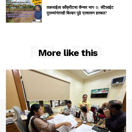
तळजाईला कॉंक्रीटचा कॅन्सर भाग-२: सॅटेलाईट
पुराव्यांनंतरही बिल्डर पुढे प्रशासन हतबल?
RELATED
More like this