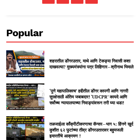
Popular
शहरातील डोंगरउतार, माथे आणि टेकड्या निवासी कशा
दाखवल्या? मुख्यमंत्र्यांना पत्र लिहिणार—श्रीनाथ भिमाले
‘पुणे महापालिकाच’ हद्दीतील डोंगर कापणी आणि नागरी
सुरक्षेसाठी अंतिम जबाबदार! ‘UDCPR’ कायदे आणि
सर्वोच्च न्यायालयाच्या निवाड्यांवरून तरी घ्या धडा!
तळजाईला काँक्रीटीकरणाचा कॅन्सर—भाग ५: हिंगणे खुर्द
कुशीत ६२ फुटांच्या तीव्र डोंगरउतारावर बहुमजली
इमारतींचे आक्रमण !