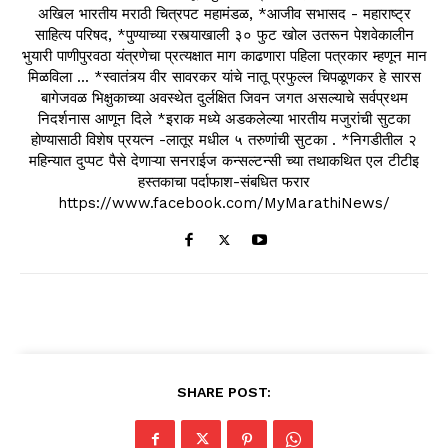
अखिल भारतीय मराठी चित्रपट महामंडळ, *आजीव सभासद - महाराष्ट्र
साहित्य परिषद, *पुण्याच्या रस्त्याखाली ३० फुट खोल उतरून पेशवेकालीन
भुयारी पाणीपुरवठा यंत्रणेचा प्रत्यक्षात माग काढणारा पहिला पत्रकार म्हणून मान
मिळविला ... *स्वातंत्र्य वीर सावरकर यांचे नातू प्रफुल्ल चिपळूणकर हे सारस
बागेजवळ भिक्षुकाच्या अवस्थेत दुर्लक्षित जिवन जगत असल्याचे सर्वप्रथम
निदर्शनास आणून दिले *इराक मध्ये अडकलेल्या भारतीय मजुरांची सुटका
होण्यासाठी विशेष प्रयत्न -लातूर मधील ५ तरुणांची सुटका . *निगडीतील २
महिन्यात दुप्पट पैसे देणाऱ्या सनराईज कन्सल्टन्सी च्या तथाकथित एल टीटीइ
हस्तकाचा पर्दाफाश-संबधित फरार
https://www.facebook.com/MyMarathiNews/
SHARE POST: