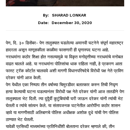
By:
SHARAD LONKAR
December 30, 2020
Date:
पेण, दि. ३० डिसेंबर- पेण तालुक्यात घडलेल्या अमानवी घटनेने संपूर्ण महाराष्ट्र
हादरला असून माणूसकीला काळीमा फासणारी ही घृणास्पद घटना आहे.
नराधमांना कठोर शिक्षा होत नसल्यामुळे या विकृत मनोवृत्तीच्या नराधमांचे मनोबल
वाढत चालले आहे. या नराधमांना पोलिसांचा धाक राहिला नाही, हे प्रकरण आता
फास्ट ट्रॅक कोर्टात चालवावे अशी मागणी विधानपरिषदेचे विरोधी पक्ष नेते प्रविण
दरेकर यांनी आज केली.
पेण येथील एका निष्पाप तीन वर्षाच्या चिमुरडीवर बलात्कार करुन तिची निघृण
हत्या केल्याची घटना घडल्यानंतर विरोधी पक्ष नेते दरेकर यांनी आज तातडीने पेण
तालुक्याला भेट दिली. त्या दुदैुर्वी कुटुंबियांची घरी जाऊन दरेकर यांनी त्यांची भेट
घेतली व त्यांचे सांत्वन केले. या संतापजनक घटनेतील आरोपींना कठोर शासन
व्हावे या मागणीसाठी अलिबागचे पोलिस अधीक्षक अशोक दुधे यांची पेण पोलिस
ठाण्यात भेट घेतली.
यावेळी प्रसिध्दी माध्यमांच्या प्रतिनिधींशी बोलताना दरेकर म्हणाले की, तीन