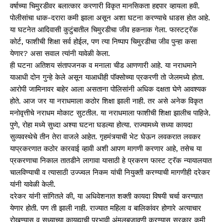
वर्षाच्या चिमुरडीवर बलात्कार करणारी विकृत मानसिकता हद्दपार व्हायला हवी.
पोलीसांचा धाक-दरारा कमी झाला असून अशा घटना करण्याचे धाडस होत आहे.
या घटनेत आदिवासी कुटुंबातील चिमुरडीचा जीव हकनाक गेला. फास्टट्रॅक
कोर्ट, फाशीची शिक्षा सर्व होईल, पण त्या निष्पाप चिमुरडीचा जीव पुन्हा कसा
येणार? असा सवाल त्यांनी यावेळी केला.
ही घटना अतिशय संतापजनक व मनाला चीड आणणारी आहे. या नराधमाने
याआधी दोन गुन्हे केले असून याआधीही पॉक्सोच्या प्रकरणी तो जेलमध्ये होता.
आरोपी जामिनावर बाहेर आला असताना पोलिसांनी अधिक दक्षता घेणे आवश्यक
होते. आज जर या नराधमाला कठोर शिक्षा झाली नाही. तर असे अनेक विकृत
मनोवृत्तीचे नराधम मोकाट सुटतील. या नराधमाला फाशीची शिक्षा झालीच पाहिजे.
पुणे, रोहा मध्ये सुध्दा अश्या घटना घडल्या होत्या. राज्यामध्ये सध्या कायदा
सुव्यवस्थेचे तीन तेरा वाजले आहेत. गृहमंत्र्याची भेट घेऊन लवकरात लवकर
याप्रकरणात कठोर कारवाई व्हावी अशी आपण मागणी करणार आहे, तसेच या
प्रकरणाचा निकाल तातडीने लागावा यासाठी हे प्रकरण फास्ट ट्रॅक न्यायालयात
चालविण्याची व त्यासाठी उज्ज्वल निकम यांची नियुक्ती करण्याची मागणीही दरेकर
यांनी यावेळी केली.
दरेकर यांनी सांगितले की, या अधिवेशनात शक्ती कायदा विषयी चर्चा करण्य़ात
येणार होती. पण ती झाली नाही. राज्यात महिला व बालिकांवर होणारे अत्याचार
रोखण्यास व सध्याच्या कायद्याची प्रभावी अंमलबजावणी करण्यास सरकार कमी