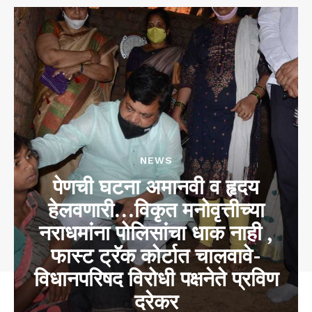
NEWS
पेणची घटना अमानवी व हृदय
हेलवणारी…विकृत मनोवृत्तीच्या
नराधमांना पोलिसांचा धाक नाही ,
फास्ट ट्रॅक कोर्टात चालवावे-
विधानपरिषद विरोधी पक्षनेते प्रविण
दरेकर