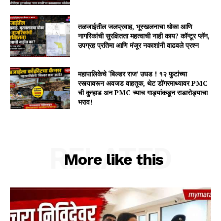
तळजाईतील जलप्रवाह, भूस्खलनाचा धोका आणि
नागरिकांची सुरक्षितता महत्वाची नाही काय? कॉन्टूर प्लॅन,
उपग्रह प्रतिमा आणि मंजूर नकाशांनी वाढवले प्रश्न
महापालिकेचे ‘बिल्डर राज’ उघड ! १२ फुटांच्या
रस्त्यावरून अवजड वाहतूक, थेट डोंगरमाथ्यावर PMC
ची कुऱ्हाड अन PMC च्याच गाड्यांकडून राडारोड्याचा
भराव!
RELATED
More like this