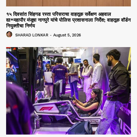
१५ दिवसांत सिंहगड रस्ता परिसराचा वाहतूक सर्वेक्षण अहवाल
द्या*महापौर मंजूषा नागपुरे यांचे पोलिस प्रशासनाला निर्देश; वाहतूक वॉर्डन
नियुक्तीचा निर्णय
SHARAD LONKAR
-
August 5, 2026