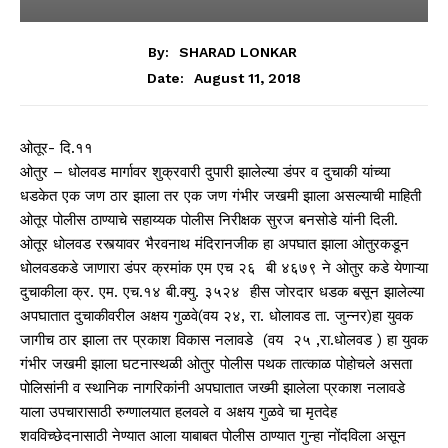
By:
SHARAD LONKAR
August 11, 2018
Date:
ओतूर- दि.११
ओतुर – धोलवड मार्गावर शुक्रवारी दुपारी झालेल्या डंपर व दुचाकी यांच्या
धडकेत एक जण ठार झाला तर एक जण गंभीर जखमी झाला असल्याची माहिती
ओतूर पोलीस ठाण्याचे सहाय्यक पोलीस निरीक्षक सुरज बनसोडे यांनी दिली.
ओतूर धोलवड रस्त्यावर भैरवनाथ मंदिरानजीक हा अपघात झाला ओतुरकडून
धोलवडकडे जाणारा डंपर क्रमांक एम एच २६ बी ४६७९ ने ओतुर कडे येणाऱ्या
दुचाकीला क्र. एम. एच.१४ बी.क्यु. ३५२४ हीस जोरदार धडक बसून झालेल्या
अपघातात दुचाकीवरील अक्षय गुळवे(वय २४, रा. धोलावड ता. जुन्नर)हा युवक
जागीच ठार झाला तर प्रकाश विकास नलावडे (वय २५ ,रा.धोलवड ) हा युवक
गंभीर जखमी झाला घटनास्थळी ओतुर पोलीस पथक तात्काळ पोहोचले असता
पोलिसांनी व स्थानिक नागरिकांनी अपघातात जख्मी झालेला प्रकाश नलावडे
याला उपचारासाठी रुग्णालयात हलवले व अक्षय गुळवे चा मृतदेह
शवविच्छेदनासाठी नेण्यात आला याबाबत पोलीस ठाण्यात गुन्हा नोंदविला असून