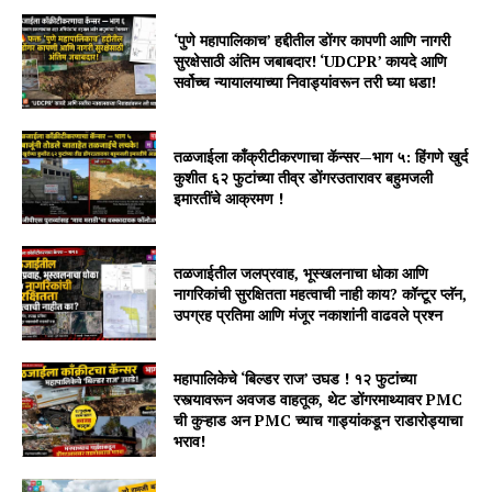
‘पुणे महापालिकाच’ हद्दीतील डोंगर कापणी आणि नागरी
सुरक्षेसाठी अंतिम जबाबदार! ‘UDCPR’ कायदे आणि
सर्वोच्च न्यायालयाच्या निवाड्यांवरून तरी घ्या धडा!
तळजाईला काँक्रीटीकरणाचा कॅन्सर—भाग ५: हिंगणे खुर्द
कुशीत ६२ फुटांच्या तीव्र डोंगरउतारावर बहुमजली
इमारतींचे आक्रमण !
तळजाईतील जलप्रवाह, भूस्खलनाचा धोका आणि
नागरिकांची सुरक्षितता महत्वाची नाही काय? कॉन्टूर प्लॅन,
उपग्रह प्रतिमा आणि मंजूर नकाशांनी वाढवले प्रश्न
महापालिकेचे ‘बिल्डर राज’ उघड ! १२ फुटांच्या
रस्त्यावरून अवजड वाहतूक, थेट डोंगरमाथ्यावर PMC
ची कुऱ्हाड अन PMC च्याच गाड्यांकडून राडारोड्याचा
भराव!