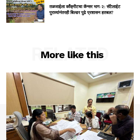
तळजाईला कॉंक्रीटचा कॅन्सर भाग-२: सॅटेलाईट
पुराव्यांनंतरही बिल्डर पुढे प्रशासन हतबल?
RELATED
More like this