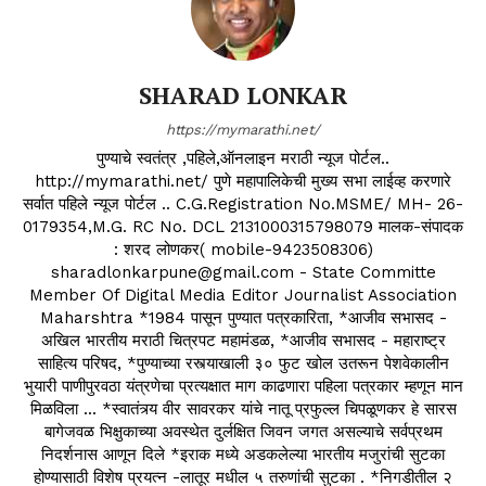
SHARAD LONKAR
https://mymarathi.net/
पुण्याचे स्वतंत्र ,पहिले,ऑनलाइन मराठी न्यूज पोर्टल..
http://mymarathi.net/ पुणे महापालिकेची मुख्य सभा लाईव्ह करणारे
सर्वात पहिले न्यूज पोर्टल .. C.G.Registration No.MSME/ MH- 26-
0179354,M.G. RC No. DCL 2131000315798079 मालक-संपादक
: शरद लोणकर( mobile-9423508306)
sharadlonkarpune@gmail.com - State Committe
Member Of Digital Media Editor Journalist Association
Maharshtra *1984 पासून पुण्यात पत्रकारिता, *आजीव सभासद -
अखिल भारतीय मराठी चित्रपट महामंडळ, *आजीव सभासद - महाराष्ट्र
साहित्य परिषद, *पुण्याच्या रस्त्याखाली ३० फुट खोल उतरून पेशवेकालीन
भुयारी पाणीपुरवठा यंत्रणेचा प्रत्यक्षात माग काढणारा पहिला पत्रकार म्हणून मान
मिळविला ... *स्वातंत्र्य वीर सावरकर यांचे नातू प्रफुल्ल चिपळूणकर हे सारस
बागेजवळ भिक्षुकाच्या अवस्थेत दुर्लक्षित जिवन जगत असल्याचे सर्वप्रथम
निदर्शनास आणून दिले *इराक मध्ये अडकलेल्या भारतीय मजुरांची सुटका
होण्यासाठी विशेष प्रयत्न -लातूर मधील ५ तरुणांची सुटका . *निगडीतील २