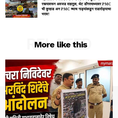
रस्त्यावरून अवजड वाहतूक, थेट डोंगरमाथ्यावर PMC
ची कुऱ्हाड अन PMC च्याच गाड्यांकडून राडारोड्याचा
भराव!
RELATED
More like this