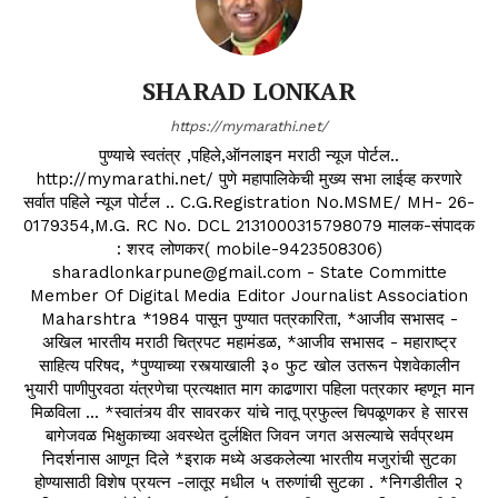
SHARAD LONKAR
https://mymarathi.net/
पुण्याचे स्वतंत्र ,पहिले,ऑनलाइन मराठी न्यूज पोर्टल..
http://mymarathi.net/ पुणे महापालिकेची मुख्य सभा लाईव्ह करणारे
सर्वात पहिले न्यूज पोर्टल .. C.G.Registration No.MSME/ MH- 26-
0179354,M.G. RC No. DCL 2131000315798079 मालक-संपादक
: शरद लोणकर( mobile-9423508306)
sharadlonkarpune@gmail.com - State Committe
Member Of Digital Media Editor Journalist Association
Maharshtra *1984 पासून पुण्यात पत्रकारिता, *आजीव सभासद -
अखिल भारतीय मराठी चित्रपट महामंडळ, *आजीव सभासद - महाराष्ट्र
साहित्य परिषद, *पुण्याच्या रस्त्याखाली ३० फुट खोल उतरून पेशवेकालीन
भुयारी पाणीपुरवठा यंत्रणेचा प्रत्यक्षात माग काढणारा पहिला पत्रकार म्हणून मान
मिळविला ... *स्वातंत्र्य वीर सावरकर यांचे नातू प्रफुल्ल चिपळूणकर हे सारस
बागेजवळ भिक्षुकाच्या अवस्थेत दुर्लक्षित जिवन जगत असल्याचे सर्वप्रथम
निदर्शनास आणून दिले *इराक मध्ये अडकलेल्या भारतीय मजुरांची सुटका
होण्यासाठी विशेष प्रयत्न -लातूर मधील ५ तरुणांची सुटका . *निगडीतील २