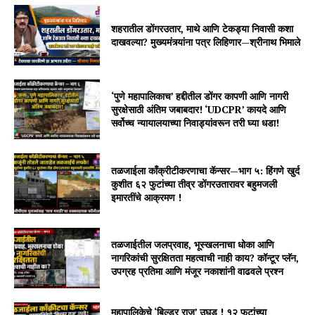
शहरातील डोंगरउतार, माथे आणि टेकड्या निवासी कशा
दाखवल्या? मुख्यमंत्र्यांना पत्र लिहिणार—श्रीनाथ भिमाले
‘पुणे महापालिकाच’ हद्दीतील डोंगर कापणी आणि नागरी
सुरक्षेसाठी अंतिम जबाबदार! ‘UDCPR’ कायदे आणि
सर्वोच्च न्यायालयाच्या निवाड्यांवरून तरी घ्या धडा!
तळजाईला काँक्रीटीकरणाचा कॅन्सर—भाग ५: हिंगणे खुर्द
कुशीत ६२ फुटांच्या तीव्र डोंगरउतारावर बहुमजली
इमारतींचे आक्रमण !
तळजाईतील जलप्रवाह, भूस्खलनाचा धोका आणि
नागरिकांची सुरक्षितता महत्वाची नाही काय? कॉन्टूर प्लॅन,
उपग्रह प्रतिमा आणि मंजूर नकाशांनी वाढवले प्रश्न
महापालिकेचे ‘बिल्डर राज’ उघड ! १२ फुटांच्या