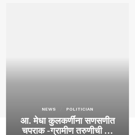
NEWS
POLITICIAN
आ. मेधा कुलकर्णींना सणसणीत
चपराक -ग्रामीण तरुणीची …