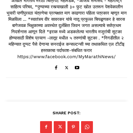
अखिल भारतीय मराठी चित्रपट महामंडळ, *आजीव सभासद - महाराष्ट्र
साहित्य परिषद, *पुण्याच्या रस्त्याखाली ३० फुट खोल उतरून पेशवेकालीन
भुयारी पाणीपुरवठा यंत्रणेचा प्रत्यक्षात माग काढणारा पहिला पत्रकार म्हणून मान
मिळविला ... *स्वातंत्र्य वीर सावरकर यांचे नातू प्रफुल्ल चिपळूणकर हे सारस
बागेजवळ भिक्षुकाच्या अवस्थेत दुर्लक्षित जिवन जगत असल्याचे सर्वप्रथम
निदर्शनास आणून दिले *इराक मध्ये अडकलेल्या भारतीय मजुरांची सुटका
होण्यासाठी विशेष प्रयत्न -लातूर मधील ५ तरुणांची सुटका . *निगडीतील २
महिन्यात दुप्पट पैसे देणाऱ्या सनराईज कन्सल्टन्सी च्या तथाकथित एल टीटीइ
हस्तकाचा पर्दाफाश-संबधित फरार
https://www.facebook.com/MyMarathiNews/
SHARE POST: