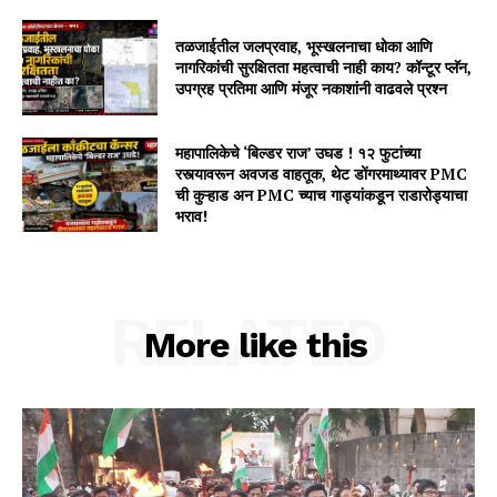
तळजाईतील जलप्रवाह, भूस्खलनाचा धोका आणि
नागरिकांची सुरक्षितता महत्वाची नाही काय? कॉन्टूर प्लॅन,
उपग्रह प्रतिमा आणि मंजूर नकाशांनी वाढवले प्रश्न
महापालिकेचे ‘बिल्डर राज’ उघड ! १२ फुटांच्या
रस्त्यावरून अवजड वाहतूक, थेट डोंगरमाथ्यावर PMC
ची कुऱ्हाड अन PMC च्याच गाड्यांकडून राडारोड्याचा
भराव!
RELATED
More like this