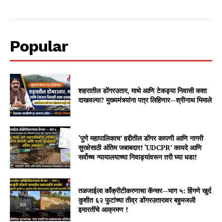
Popular
शहरातील डोंगरउतार, माथे आणि टेकड्या निवासी कशा
दाखवल्या? मुख्यमंत्र्यांना पत्र लिहिणार—श्रीनाथ भिमाले
‘पुणे महापालिकाच’ हद्दीतील डोंगर कापणी आणि नागरी
सुरक्षेसाठी अंतिम जबाबदार! ‘UDCPR’ कायदे आणि
सर्वोच्च न्यायालयाच्या निवाड्यांवरून तरी घ्या धडा!
तळजाईला काँक्रीटीकरणाचा कॅन्सर—भाग ५: हिंगणे खुर्द
कुशीत ६२ फुटांच्या तीव्र डोंगरउतारावर बहुमजली
इमारतींचे आक्रमण !