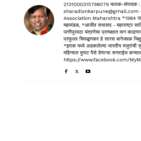
2131000315798079 मालक-संपादक :
sharadlonkarpune@gmail.com - 
Association Maharshtra *1984 पासून
महामंडळ, *आजीव सभासद - महाराष्ट्र साहित
पाणीपुरवठा यंत्रणेचा प्रत्यक्षात माग काढणा
प्रफुल्ल चिपळूणकर हे सारस बागेजवळ भिक्षु
*इराक मध्ये अडकलेल्या भारतीय मजुरांची स
महिन्यात दुप्पट पैसे देणाऱ्या सनराईज कन
https://www.facebook.com/MyM