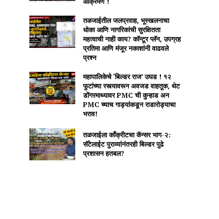
आक्रमण !
तळजाईतील जलप्रवाह, भूस्खलनाचा
धोका आणि नागरिकांची सुरक्षितता
महत्वाची नाही काय? कॉन्टूर प्लॅन, उपग्रह
प्रतिमा आणि मंजूर नकाशांनी वाढवले
प्रश्न
महापालिकेचे ‘बिल्डर राज’ उघड ! १२
फुटांच्या रस्त्यावरून अवजड वाहतूक, थेट
डोंगरमाथ्यावर PMC ची कुऱ्हाड अन
PMC च्याच गाड्यांकडून राडारोड्याचा
भराव!
तळजाईला कॉंक्रीटचा कॅन्सर भाग-२:
सॅटेलाईट पुराव्यांनंतरही बिल्डर पुढे
प्रशासन हतबल?