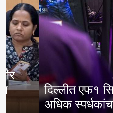
ून
प्राचार्य डॉ.सुध
विविध गुणदर्शन ती