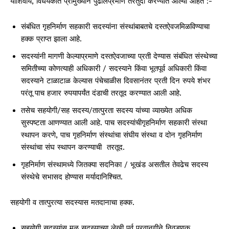
याशिवाय, विधेयकात प्रामुख्याने पुढीलप्रमाणे तरतुदी करण्यात आल्या आहेत :-
संबंधित गृहनिर्माण सहकारी सदस्यांना संस्थांबाबतचे दस्तऐवजमिळविण्याचा
हक्क प्राप्त झाला आहे.
सदस्यांनी मागणी केल्याप्रमाणे दस्तऐवजाच्या प्रती देण्यास संबंधित संस्थेच्या
समितीच्या कोणत्याही अधिकारी / सदस्याने किंवा भूतपूर्व अधिकारी किंवा
सदस्याने टाळाटाळ केल्यास पंचेचाळीस दिवसानंतर प्रती दिन रुपये शंभर
परंतू पाच हजार रुपयापर्यंत दंडाची तरतूद करण्यात आली आहे.
तसेच सहयोगी/सह सदस्य/तात्पुरता सदस्य यांच्या व्याख्येत अधिक
सुस्पष्टता आणण्यात आली आहे. पाच सदस्यांचीगृहनिर्माण सहकारी संस्था
स्थापन करणे, पाच गृहनिर्माण संस्थांचा संघीय संस्था व दोन गृहनिर्माण
संस्थांचा संघ स्थापन करण्याची तरतूद.
गृहनिर्माण संस्थामध्ये जितक्या सदनिका / भूखंड असतील तेवढेच सदस्य
संस्थेचे सभासद होण्यास मर्यादानिश्चित.
सहयोगी व तात्पुरत्या सदस्यास मतदानाचा हक्क.
सहयोगी सदस्यांस मूळ सदस्याच्या लेखी पूर्व परवानगीने निवडणूक