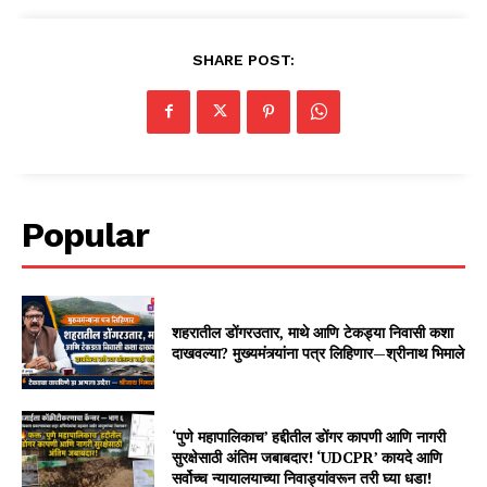
SHARE POST:
Popular
शहरातील डोंगरउतार, माथे आणि टेकड्या निवासी कशा
दाखवल्या? मुख्यमंत्र्यांना पत्र लिहिणार—श्रीनाथ भिमाले
‘पुणे महापालिकाच’ हद्दीतील डोंगर कापणी आणि नागरी
सुरक्षेसाठी अंतिम जबाबदार! ‘UDCPR’ कायदे आणि
सर्वोच्च न्यायालयाच्या निवाड्यांवरून तरी घ्या धडा!