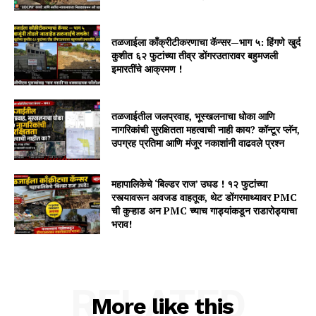
तळजाईला काँक्रीटीकरणाचा कॅन्सर—भाग ५: हिंगणे खुर्द
कुशीत ६२ फुटांच्या तीव्र डोंगरउतारावर बहुमजली
इमारतींचे आक्रमण !
तळजाईतील जलप्रवाह, भूस्खलनाचा धोका आणि
नागरिकांची सुरक्षितता महत्वाची नाही काय? कॉन्टूर प्लॅन,
उपग्रह प्रतिमा आणि मंजूर नकाशांनी वाढवले प्रश्न
महापालिकेचे ‘बिल्डर राज’ उघड ! १२ फुटांच्या
रस्त्यावरून अवजड वाहतूक, थेट डोंगरमाथ्यावर PMC
ची कुऱ्हाड अन PMC च्याच गाड्यांकडून राडारोड्याचा
भराव!
RELATED
More like this