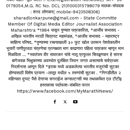
0179354,M.G. RC No. DCL 2131000315798079 मालक-संपादक
: शरद लोणकर( mobile-9423508306)
sharadlonkarpune@gmail.com - State Committe
Member Of Digital Media Editor Journalist Association
Maharshtra *1984 पासून पुण्यात पत्रकारिता, *आजीव सभासद -
अखिल भारतीय मराठी चित्रपट महामंडळ, *आजीव सभासद - महाराष्ट्र
साहित्य परिषद, *पुण्याच्या रस्त्याखाली ३० फुट खोल उतरून पेशवेकालीन
भुयारी पाणीपुरवठा यंत्रणेचा प्रत्यक्षात माग काढणारा पहिला पत्रकार म्हणून मान
मिळविला ... *स्वातंत्र्य वीर सावरकर यांचे नातू प्रफुल्ल चिपळूणकर हे सारस
बागेजवळ भिक्षुकाच्या अवस्थेत दुर्लक्षित जिवन जगत असल्याचे सर्वप्रथम
निदर्शनास आणून दिले *इराक मध्ये अडकलेल्या भारतीय मजुरांची सुटका
होण्यासाठी विशेष प्रयत्न -लातूर मधील ५ तरुणांची सुटका . *निगडीतील २
महिन्यात दुप्पट पैसे देणाऱ्या सनराईज कन्सल्टन्सी च्या तथाकथित एल टीटीइ
हस्तकाचा पर्दाफाश-संबधित फरार
https://www.facebook.com/MyMarathiNews/