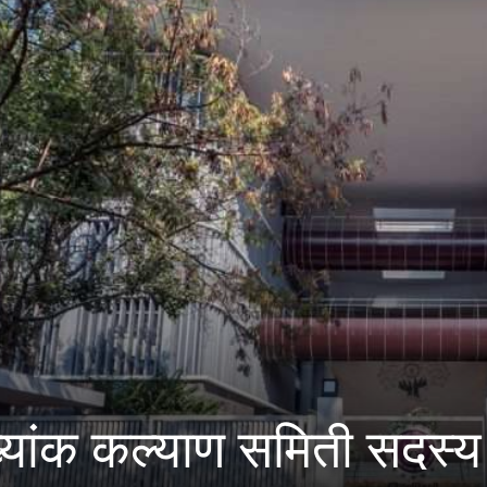
कारात्मक वापर करावा:पुण
थ्यांना आवाहन