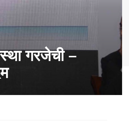
वस्था गरजेची –
दम