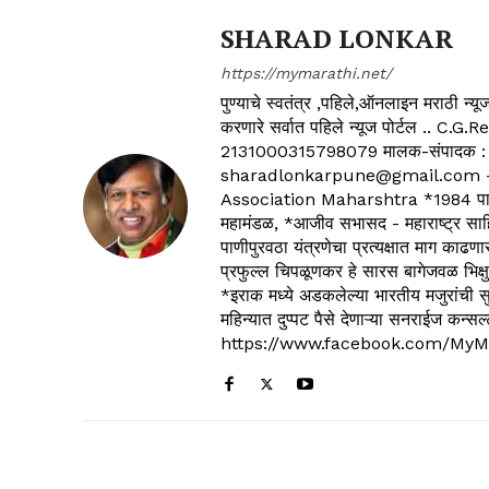
SHARAD LONKAR
https://mymarathi.net/
पुण्याचे स्वतंत्र ,पहिले,ऑनलाइन मराठी न
करणारे सर्वात पहिले न्यूज पोर्टल .
2131000315798079 मालक-संपादक :
sharadlonkarpune@gmail.com - 
Association Maharshtra *1984 पासून
महामंडळ, *आजीव सभासद - महाराष्ट्र साहित
पाणीपुरवठा यंत्रणेचा प्रत्यक्षात माग काढणा
प्रफुल्ल चिपळूणकर हे सारस बागेजवळ भिक्षु
*इराक मध्ये अडकलेल्या भारतीय मजुरांची स
महिन्यात दुप्पट पैसे देणाऱ्या सनराईज कन
https://www.facebook.com/MyM