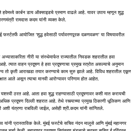
े हवेमध्ये कार्बन डाय ऑक्साइडचे प्रमाण वाढले आहे. यावर उपाय म्हणून शुद्ध
रणमंत्री रामदास कदम यांनी व्यक्त केले.
ई फर्स्टतर्फे आयोजित ‘शुद्ध हवेसाठी पर्यावरणपूरक दळणवळण’ या विषयावरील
त्ता अभ्यासाकरिता नीरी या संस्थेमार्फत राज्यातील निवडक शहरातील हवा
आहे. त्यात वाहन प्रदूषण हे हवा प्रदूषणाचा प्रमुख स्त्रोत असल्याचे अनुमान
ार योग्य तो कृती आराखडा तयार करण्याचे काम सुरु झाले आहे. विविध शहरातील एकू
े लक्षात आले असून त्याचा मानवी आरोग्यावर परिणाम होत आहेत.
 तो यशस्वी ठरत आहे. आता हवा शुद्ध राहण्यासाठी प्रदूषणावर कशी मात करायची
अधिक प्रदूषण दिल्ली शहरात आहे. तेथे रस्त्याच्या प्रमुख ठिकाणी धूलिकण आणि
ी अशी यंत्रणा राबविली जाईल, असेही श्री.कदम यांनी सांगितले.
स्तव यांनी प्रास्ताविक केले. मुंबई फर्स्टचे सचिव नंदन मालुसे आणि मुंबई महानगर
तून चर्चा केली. महाराष्ट्र प्रदूषण नियंत्रण मंडळाचे सदस्य सचिव ई.रविंद्रन