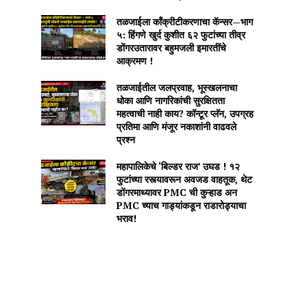
तळजाईला काँक्रीटीकरणाचा कॅन्सर—भाग
५: हिंगणे खुर्द कुशीत ६२ फुटांच्या तीव्र
डोंगरउतारावर बहुमजली इमारतींचे
आक्रमण !
तळजाईतील जलप्रवाह, भूस्खलनाचा
धोका आणि नागरिकांची सुरक्षितता
महत्वाची नाही काय? कॉन्टूर प्लॅन, उपग्रह
प्रतिमा आणि मंजूर नकाशांनी वाढवले
प्रश्न
महापालिकेचे ‘बिल्डर राज’ उघड ! १२
फुटांच्या रस्त्यावरून अवजड वाहतूक, थेट
डोंगरमाथ्यावर PMC ची कुऱ्हाड अन
PMC च्याच गाड्यांकडून राडारोड्याचा
भराव!