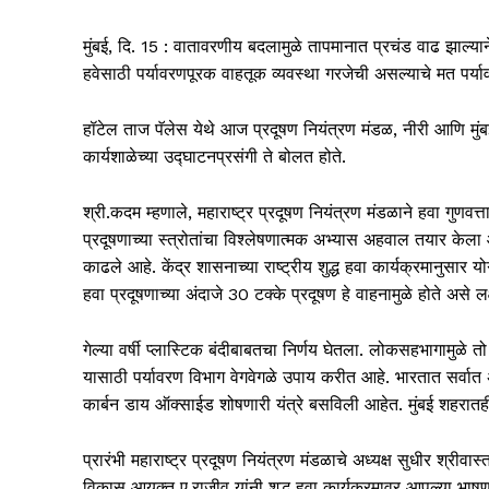
मुंबई, दि. 15 : वातावरणीय बदलामुळे तापमानात प्रचंड वाढ झाल्यान
हवेसाठी पर्यावरणपूरक वाहतूक व्यवस्था गरजेची असल्याचे मत पर्याव
हॉटेल ताज पॅलेस येथे आज प्रदूषण नियंत्रण मंडळ, नीरी आणि मुंब
कार्यशाळेच्या उद्घाटनप्रसंगी ते बोलत होते.
श्री.कदम म्हणाले, महाराष्ट्र प्रदूषण नियंत्रण मंडळाने हवा गुणव
प्रदूषणाच्या स्त्रोतांचा विश्लेषणात्मक अभ्‍यास अहवाल तयार केला 
काढले आहे. केंद्र शासनाच्या राष्ट्रीय शुद्ध हवा कार्यक्रमानुस
हवा प्रदूषणाच्या अंदाजे 30 टक्के प्रदूषण हे वाहनामुळे होते अस
गेल्या वर्षी प्लास्टिक बंदीबाबतचा निर्णय घेतला. लोकसहभागामुळे
यासाठी पर्यावरण विभाग वेगवेगळे उपाय करीत आहे. भारतात सर्वात 
कार्बन डाय ऑक्साईड शोषणारी यंत्रे बसविली आहेत. मुंबई शहरातह
प्रारंभी महाराष्ट्र प्रदूषण नियंत्रण मंडळाचे अध्यक्ष सुधीर श्रीवा
विकास आयुक्त ए.राजीव यांनी शुद्ध हवा कार्यक्रमावर आपल्या भाषणा