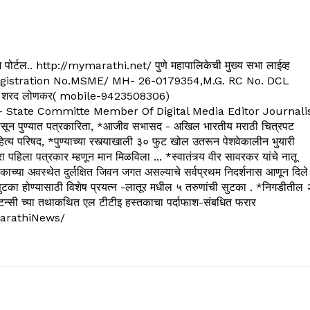
्यूज पोर्टल.. http://mymarathi.net/ पुणे महापालिकेची मुख्य सभा लाईव्ह
. C.G.Registration No.MSME/ MH- 26-0179354,M.G. RC No. DCL
 शरद लोणकर( mobile-9423508306)
State Committe Member Of Digital Media Editor Journali
 पुण्यात पत्रकारिता, *आजीव सभासद - अखिल भारतीय मराठी चित्रपट
्य परिषद, *पुण्याच्या रस्त्याखाली ३० फुट खोल उतरून पेशवेकालीन भुयारी
रा पहिला पत्रकार म्हणून मान मिळविला ... *स्वातंत्र्य वीर सावरकर यांचे नातू
काच्या अवस्थेत दुर्लक्षित जिवन जगत असल्याचे सर्वप्रथम निदर्शनास आणून दिले
ुटका होण्यासाठी विशेष प्रयत्न -लातूर मधील ५ तरुणांची सुटका . *निगडीतील 
्सल्टन्सी च्या तथाकथित एल टीटीइ हस्तकाचा पर्दाफाश-संबधित फरार
arathiNews/