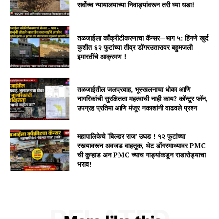
सर्वोच्च न्यायालयाच्या निवाड्यांवरून तरी घ्या धडा!
तळजाईला काँक्रीटीकरणाचा कॅन्सर—भाग ५: हिंगणे खुर्द
कुशीत ६२ फुटांच्या तीव्र डोंगरउतारावर बहुमजली
इमारतींचे आक्रमण !
तळजाईतील जलप्रवाह, भूस्खलनाचा धोका आणि
नागरिकांची सुरक्षितता महत्वाची नाही काय? कॉन्टूर प्लॅन,
उपग्रह प्रतिमा आणि मंजूर नकाशांनी वाढवले प्रश्न
महापालिकेचे ‘बिल्डर राज’ उघड ! १२ फुटांच्या
रस्त्यावरून अवजड वाहतूक, थेट डोंगरमाथ्यावर PMC
ची कुऱ्हाड अन PMC च्याच गाड्यांकडून राडारोड्याचा
भराव!