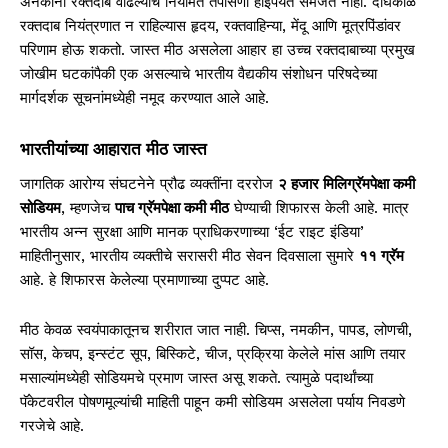
अनेकांना रक्तदाब वाढल्याचे नियमित तपासणी होईपर्यंत समजत नाही. दीर्घकाळ
रक्तदाब नियंत्रणात न राहिल्यास हृदय, रक्तवाहिन्या, मेंदू आणि मूत्रपिंडांवर
परिणाम होऊ शकतो. जास्त मीठ असलेला आहार हा उच्च रक्तदाबाच्या प्रमुख
जोखीम घटकांपैकी एक असल्याचे भारतीय वैद्यकीय संशोधन परिषदेच्या
मार्गदर्शक सूचनांमध्येही नमूद करण्यात आले आहे.
भारतीयांच्या आहारात मीठ जास्त
जागतिक आरोग्य संघटनेने प्रौढ व्यक्तींना दररोज
२ हजार मिलिग्रॅमपेक्षा कमी
सोडियम
, म्हणजेच
पाच ग्रॅमपेक्षा कमी मीठ
घेण्याची शिफारस केली आहे. मात्र
भारतीय अन्न सुरक्षा आणि मानक प्राधिकरणाच्या ‘ईट राइट इंडिया’
माहितीनुसार, भारतीय व्यक्तीचे सरासरी मीठ सेवन दिवसाला सुमारे
११ ग्रॅम
आहे. हे शिफारस केलेल्या प्रमाणाच्या दुप्पट आहे.
मीठ केवळ स्वयंपाकातूनच शरीरात जात नाही. चिप्स, नमकीन, पापड, लोणची,
सॉस, केचप, इन्स्टंट सूप, बिस्किटे, चीज, प्रक्रिया केलेले मांस आणि तयार
मसाल्यांमध्येही सोडियमचे प्रमाण जास्त असू शकते. त्यामुळे पदार्थांच्या
पॅकेटवरील पोषणमूल्यांची माहिती पाहून कमी सोडियम असलेला पर्याय निवडणे
गरजेचे आहे.