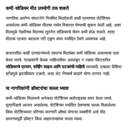
कमी-सोडियम मीठ उपयोगी ठरू शकते
जागतिक आरोग्य संघटनेने नियमित मिठाऐवजी काही प्रमाणात पोटॅशियम
असलेल्या कमी-सोडियम मीठाचा पर्याय विचारात घेण्याची सूचना केली आहे. अशा
मिठामुळे नेहमीच्या मिठाच्या तुलनेत सोडियमचे सेवन कमी होऊ शकते. मात्र
मीठाचा प्रकार बदलला तरी एकूण वापर मर्यादित ठेवणे आवश्यक आहे.
बाजारातील काही उत्पादनांमध्ये सामान्य मिठापेक्षा कमी सोडियम असल्याचा दावा
केला जातो. ग्राहकांनी केवळ जाहिरातीवर अवलंबून न राहता पॅकेटवरील
सोडियमचे प्रमाण, सर्व्हिंग साइज आणि घटकांची माहिती
तपासावी. एखाद्या विशिष्ट
ब्रँडमुळे हृदयविकार टळतो, असा थेट निष्कर्ष काढणे योग्य ठरणार नाही.
या नागरिकांनी डॉक्टरांचा सल्ला घ्यावा
कमी-सोडियम मिठामध्ये अनेकदा पोटॅशियम क्लोराइडचा वापर केला जातो.
मूत्रपिंडाचे आजार असलेल्या, पोटॅशियम मर्यादित ठेवण्याचा सल्ला मिळालेल्या
किंवा पोटॅशियमवर परिणाम करणारी औषधे घेणाऱ्या व्यक्तींनी असे मीठ
वापरण्यापूर्वी डॉक्टर किंवा आहारतज्ज्ञांचा सल्ला घ्यावा.