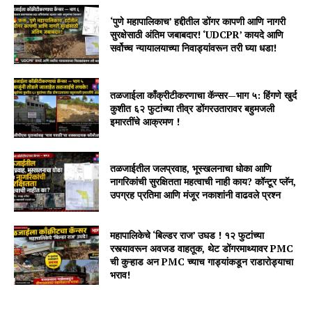
‘पुणे महापालिकाच’ हद्दीतील डोंगर कापणी आणि नागरी
सुरक्षेसाठी अंतिम जबाबदार! ‘UDCPR’ कायदे आणि
सर्वोच्च न्यायालयाच्या निवाड्यांवरून तरी घ्या धडा!
तळजाईला काँक्रीटीकरणाचा कॅन्सर—भाग ५: हिंगणे खुर्द
कुशीत ६२ फुटांच्या तीव्र डोंगरउतारावर बहुमजली
इमारतींचे आक्रमण !
तळजाईतील जलप्रवाह, भूस्खलनाचा धोका आणि
नागरिकांची सुरक्षितता महत्वाची नाही काय? कॉन्टूर प्लॅन,
उपग्रह प्रतिमा आणि मंजूर नकाशांनी वाढवले प्रश्न
महापालिकेचे ‘बिल्डर राज’ उघड ! १२ फुटांच्या
रस्त्यावरून अवजड वाहतूक, थेट डोंगरमाथ्यावर PMC
ची कुऱ्हाड अन PMC च्याच गाड्यांकडून राडारोड्याचा
भराव!