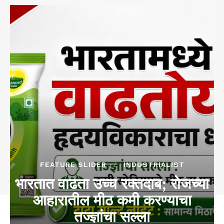
FEATURE SLIDER
INDUSTRIALIST
भारतात वाढता उच्च रक्तदाब; रोजच्या
आहारातील मीठ कमी करण्याचा
तज्ज्ञांचा सल्ला