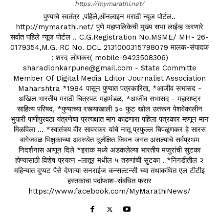
https://mymarathi.net/
पुण्याचे स्वतंत्र ,पहिले,ऑनलाइन मराठी न्यूज पोर्टल..
http://mymarathi.net/ पुणे महापालिकेची मुख्य सभा लाईव्ह करणारे
सर्वात पहिले न्यूज पोर्टल .. C.G.Registration No.MSME/ MH- 26-
0179354,M.G. RC No. DCL 2131000315798079 मालक-संपादक
: शरद लोणकर( mobile-9423508306)
sharadlonkarpune@gmail.com - State Committe
Member Of Digital Media Editor Journalist Association
Maharshtra *1984 पासून पुण्यात पत्रकारिता, *आजीव सभासद -
अखिल भारतीय मराठी चित्रपट महामंडळ, *आजीव सभासद - महाराष्ट्र
साहित्य परिषद, *पुण्याच्या रस्त्याखाली ३० फुट खोल उतरून पेशवेकालीन
भुयारी पाणीपुरवठा यंत्रणेचा प्रत्यक्षात माग काढणारा पहिला पत्रकार म्हणून मान
मिळविला ... *स्वातंत्र्य वीर सावरकर यांचे नातू प्रफुल्ल चिपळूणकर हे सारस
बागेजवळ भिक्षुकाच्या अवस्थेत दुर्लक्षित जिवन जगत असल्याचे सर्वप्रथम
निदर्शनास आणून दिले *इराक मध्ये अडकलेल्या भारतीय मजुरांची सुटका
होण्यासाठी विशेष प्रयत्न -लातूर मधील ५ तरुणांची सुटका . *निगडीतील २
महिन्यात दुप्पट पैसे देणाऱ्या सनराईज कन्सल्टन्सी च्या तथाकथित एल टीटीइ
हस्तकाचा पर्दाफाश-संबधित फरार
https://www.facebook.com/MyMarathiNews/