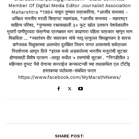
Member Of Digital Media Editor Journalist Association
Maharshtra *1984 पासून पुण्यात पत्रकारिता, *आजीव सभासद -
अखिल भारतीय मराठी चित्रपट महामंडळ, *आजीव सभासद - महाराष्ट्र
साहित्य परिषद, *पुण्याच्या रस्त्याखाली ३० फुट खोल उतरून पेशवेकालीन
भुयारी पाणीपुरवठा यंत्रणेचा प्रत्यक्षात माग काढणारा पहिला पत्रकार म्हणून मान
मिळविला ... *स्वातंत्र्य वीर सावरकर यांचे नातू प्रफुल्ल चिपळूणकर हे सारस
बागेजवळ भिक्षुकाच्या अवस्थेत दुर्लक्षित जिवन जगत असल्याचे सर्वप्रथम
निदर्शनास आणून दिले *इराक मध्ये अडकलेल्या भारतीय मजुरांची सुटका
होण्यासाठी विशेष प्रयत्न -लातूर मधील ५ तरुणांची सुटका . *निगडीतील २
महिन्यात दुप्पट पैसे देणाऱ्या सनराईज कन्सल्टन्सी च्या तथाकथित एल टीटीइ
हस्तकाचा पर्दाफाश-संबधित फरार
https://www.facebook.com/MyMarathiNews/
SHARE POST: