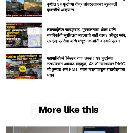
कुशीत ६२ फुटांच्या तीव्र डोंगरउतारावर बहुमजली
इमारतींचे आक्रमण !
तळजाईतील जलप्रवाह, भूस्खलनाचा धोका आणि
नागरिकांची सुरक्षितता महत्वाची नाही काय? कॉन्टूर प्लॅन,
उपग्रह प्रतिमा आणि मंजूर नकाशांनी वाढवले प्रश्न
महापालिकेचे ‘बिल्डर राज’ उघड ! १२ फुटांच्या
रस्त्यावरून अवजड वाहतूक, थेट डोंगरमाथ्यावर PMC
ची कुऱ्हाड अन PMC च्याच गाड्यांकडून राडारोड्याचा
भराव!
RELATED
More like this