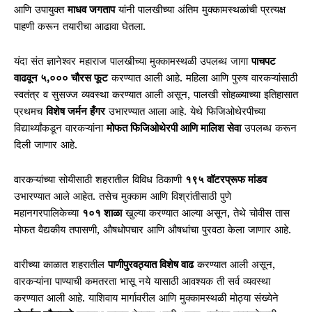
आणि उपायुक्त
माधव जगताप
यांनी पालखीच्या अंतिम मुक्कामस्थळांची प्रत्यक्ष
पाहणी करून तयारीचा आढावा घेतला.
यंदा संत ज्ञानेश्वर महाराज पालखीच्या मुक्कामस्थळी उपलब्ध जागा
पाचपट
वाढवून ५,००० चौरस फूट
करण्यात आली आहे. महिला आणि पुरुष वारकऱ्यांसाठी
स्वतंत्र व सुसज्ज व्यवस्था करण्यात आली असून, पालखी सोहळ्याच्या इतिहासात
प्रथमच
विशेष जर्मन हँगर
उभारण्यात आला आहे. येथे फिजिओथेरपीच्या
विद्यार्थ्यांकडून वारकऱ्यांना
मोफत फिजिओथेरपी आणि मालिश सेवा
उपलब्ध करून
दिली जाणार आहे.
वारकऱ्यांच्या सोयीसाठी शहरातील विविध ठिकाणी
१९५ वॉटरप्रूफ मांडव
उभारण्यात आले आहेत. तसेच मुक्काम आणि विश्रांतीसाठी पुणे
महानगरपालिकेच्या
१०१ शाळा
खुल्या करण्यात आल्या असून, तेथे चोवीस तास
मोफत वैद्यकीय तपासणी, औषधोपचार आणि औषधांचा पुरवठा केला जाणार आहे.
वारीच्या काळात शहरातील
पाणीपुरवठ्यात विशेष वाढ
करण्यात आली असून,
वारकऱ्यांना पाण्याची कमतरता भासू नये यासाठी आवश्यक ती सर्व व्यवस्था
करण्यात आली आहे. याशिवाय मार्गावरील आणि मुक्कामस्थळी मोठ्या संख्येने