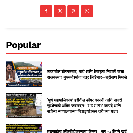
Popular
शहरातील डोंगरउतार, माथे आणि टेकड्या निवासी कशा
दाखवल्या? मुख्यमंत्र्यांना पत्र लिहिणार—श्रीनाथ भिमाले
‘पुणे महापालिकाच’ हद्दीतील डोंगर कापणी आणि नागरी
सुरक्षेसाठी अंतिम जबाबदार! ‘UDCPR’ कायदे आणि
सर्वोच्च न्यायालयाच्या निवाड्यांवरून तरी घ्या धडा!
तळजाईला काँक्रीटीकरणाचा कॅन्सर—भाग ५: हिंगणे खुर्द