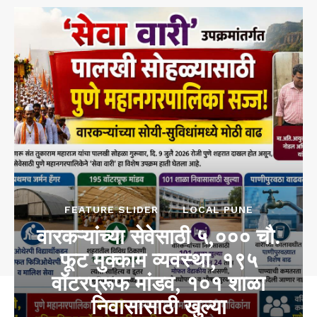
FEATURE SLIDER
LOCAL PUNE
वारकऱ्यांच्या सेवेसाठी ५,००० चौ.
फूट मुक्काम व्यवस्था, १९५
वॉटरप्रूफ मांडव, १०१ शाळा
निवासासाठी खुल्या