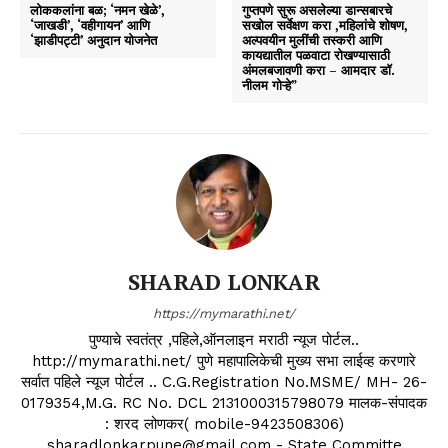
लोककलांना बळ; ‘नमन खेळे’,
गुप्तपणे सुरू असलेल्या डान्सबारचे
‘जाखडी’, ‘वहीगायन’ आणि
सखोल सर्वेक्षण करा ,महिलांचे शोषण,
‘झाडीपट्टी’ अनुदान योजनेत
अल्पवयीन मुलींची तस्करी आणि
कायद्यातील पळवाटा रोखण्यासाठी
अंमलबजावणी करा – आमदार डॉ.
नीलम गोऱ्हे”
SHARAD LONKAR
https://mymarathi.net/
पुण्याचे स्वतंत्र ,पहिले,ऑनलाइन मराठी न्यूज पोर्टल..
http://mymarathi.net/ पुणे महापालिकेची मुख्य सभा लाईव्ह करणारे
सर्वात पहिले न्यूज पोर्टल .. C.G.Registration No.MSME/ MH- 26-
0179354,M.G. RC No. DCL 2131000315798079 मालक-संपादक
: शरद लोणकर( mobile-9423508306)
sharadlonkarpune@gmail.com - State Committe