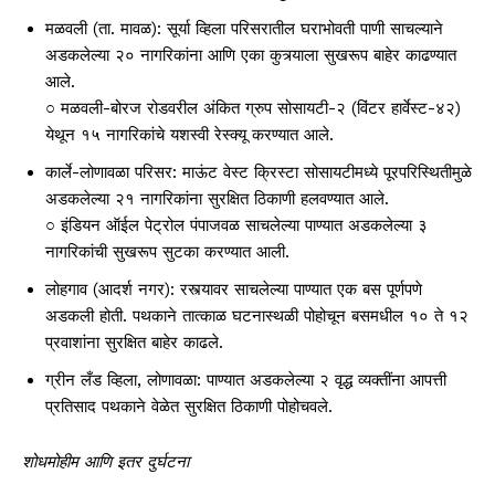
मळवली (ता. मावळ): सूर्या व्हिला परिसरातील घराभोवती पाणी साचल्याने
अडकलेल्या २० नागरिकांना आणि एका कुत्र्याला सुखरूप बाहेर काढण्यात
आले.
○ मळवली-बोरज रोडवरील अंकित ग्रुप सोसायटी-२ (विंटर हार्वेस्ट-४२)
येथून १५ नागरिकांचे यशस्वी रेस्क्यू करण्यात आले.
कार्ले-लोणावळा परिसर: माऊंट वेस्ट क्रिस्टा सोसायटीमध्ये पूरपरिस्थितीमुळे
अडकलेल्या २१ नागरिकांना सुरक्षित ठिकाणी हलवण्यात आले.
○ इंडियन ऑईल पेट्रोल पंपाजवळ साचलेल्या पाण्यात अडकलेल्या ३
नागरिकांची सुखरूप सुटका करण्यात आली.
लोहगाव (आदर्श नगर): रस्त्यावर साचलेल्या पाण्यात एक बस पूर्णपणे
अडकली होती. पथकाने तात्काळ घटनास्थळी पोहोचून बसमधील १० ते १२
प्रवाशांना सुरक्षित बाहेर काढले.
ग्रीन लँड व्हिला, लोणावळा: पाण्यात अडकलेल्या २ वृद्ध व्यक्तींना आपत्ती
प्रतिसाद पथकाने वेळेत सुरक्षित ठिकाणी पोहोचवले.
शोधमोहीम आणि इतर दुर्घटना