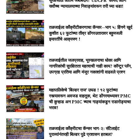
सुरक्षेसाठी अंतिम जबाबदार! ‘UDCPR’ कायदे आणि
सर्वोच्च न्यायालयाच्या निवाड्यांवरून तरी घ्या धडा!
तळजाईला काँक्रीटीकरणाचा कॅन्सर—भाग ५: हिंगणे खुर्द
कुशीत ६२ फुटांच्या तीव्र डोंगरउतारावर बहुमजली
इमारतींचे आक्रमण !
तळजाईतील जलप्रवाह, भूस्खलनाचा धोका आणि
नागरिकांची सुरक्षितता महत्वाची नाही काय? कॉन्टूर प्लॅन,
उपग्रह प्रतिमा आणि मंजूर नकाशांनी वाढवले प्रश्न
महापालिकेचे ‘बिल्डर राज’ उघड ! १२ फुटांच्या
रस्त्यावरून अवजड वाहतूक, थेट डोंगरमाथ्यावर PMC
ची कुऱ्हाड अन PMC च्याच गाड्यांकडून राडारोड्याचा
भराव!
तळजाईला कॉंक्रीटचा कॅन्सर भाग-२: सॅटेलाईट
पुराव्यांनंतरही बिल्डर पुढे प्रशासन हतबल?