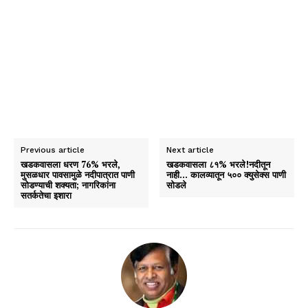
Previous article
Next article
खडकवासला धरण 76% भरले,
खडकवासला ८१% भरले!नदीतून
मुसळधार पावसामुळे नदीपात्रात पाणी
नाही… कालव्यातून ५०० क्युसेक्स पाणी
सोडण्याची शक्यता; नागरिकांना
सोडले
सतर्कतेचा इशारा