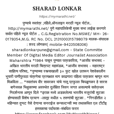
SHARAD LONKAR
https://mymarathi.net/
पुण्याचे स्वतंत्र ,पहिले,ऑनलाइन मराठी न्यूज पोर्टल..
http://mymarathi.net/ पुणे महापालिकेची मुख्य सभा लाईव्ह करणारे
सर्वात पहिले न्यूज पोर्टल .. C.G.Registration No.MSME/ MH- 26-
0179354,M.G. RC No. DCL 2131000315798079 मालक-संपादक
: शरद लोणकर( mobile-9423508306)
sharadlonkarpune@gmail.com - State Committe
Member Of Digital Media Editor Journalist Association
Maharshtra *1984 पासून पुण्यात पत्रकारिता, *आजीव सभासद -
अखिल भारतीय मराठी चित्रपट महामंडळ, *आजीव सभासद - महाराष्ट्र
साहित्य परिषद, *पुण्याच्या रस्त्याखाली ३० फुट खोल उतरून पेशवेकालीन
भुयारी पाणीपुरवठा यंत्रणेचा प्रत्यक्षात माग काढणारा पहिला पत्रकार म्हणून मान
मिळविला ... *स्वातंत्र्य वीर सावरकर यांचे नातू प्रफुल्ल चिपळूणकर हे सारस
बागेजवळ भिक्षुकाच्या अवस्थेत दुर्लक्षित जिवन जगत असल्याचे सर्वप्रथम
निदर्शनास आणून दिले *इराक मध्ये अडकलेल्या भारतीय मजुरांची सुटका
होण्यासाठी विशेष प्रयत्न -लातूर मधील ५ तरुणांची सुटका . *निगडीतील २
महिन्यात दुप्पट पैसे देणाऱ्या सनराईज कन्सल्टन्सी च्या तथाकथित एल टीटीइ
हस्तकाचा पर्दाफाश-संबधित फरार
https://www.facebook.com/MyMarathiNews/