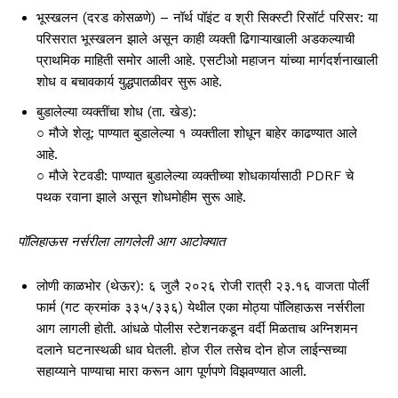
भूस्खलन (दरड कोसळणे) – नॉर्थ पॉइंट व श्री सिक्स्टी रिसॉर्ट परिसर: या
परिसरात भूस्खलन झाले असून काही व्यक्ती ढिगाऱ्याखाली अडकल्याची
प्राथमिक माहिती समोर आली आहे. एसटीओ महाजन यांच्या मार्गदर्शनाखाली
शोध व बचावकार्य युद्धपातळीवर सुरू आहे.
बुडालेल्या व्यक्तींचा शोध (ता. खेड):
○ मौजे शेलू: पाण्यात बुडालेल्या १ व्यक्तीला शोधून बाहेर काढण्यात आले
आहे.
○ मौजे रेटवडी: पाण्यात बुडालेल्या व्यक्तीच्या शोधकार्यासाठी PDRF चे
पथक रवाना झाले असून शोधमोहीम सुरू आहे.
पॉलिहाऊस नर्सरीला लागलेली आग आटोक्यात
लोणी काळभोर (थेऊर): ६ जुलै २०२६ रोजी रात्री २३.१६ वाजता पोर्ली
फार्म (गट क्रमांक ३३५/३३६) येथील एका मोठ्या पॉलिहाऊस नर्सरीला
आग लागली होती. आंधळे पोलीस स्टेशनकडून वर्दी मिळताच अग्निशमन
दलाने घटनास्थळी धाव घेतली. होज रील तसेच दोन होज लाईन्सच्या
सहाय्याने पाण्याचा मारा करून आग पूर्णपणे विझवण्यात आली.