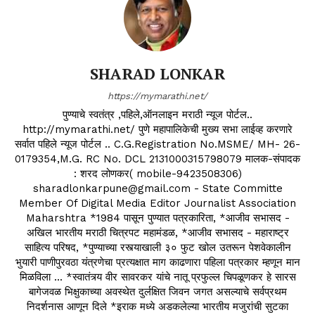
SHARAD LONKAR
https://mymarathi.net/
पुण्याचे स्वतंत्र ,पहिले,ऑनलाइन मराठी न्यूज पोर्टल..
http://mymarathi.net/ पुणे महापालिकेची मुख्य सभा लाईव्ह करणारे
सर्वात पहिले न्यूज पोर्टल .. C.G.Registration No.MSME/ MH- 26-
0179354,M.G. RC No. DCL 2131000315798079 मालक-संपादक
: शरद लोणकर( mobile-9423508306)
sharadlonkarpune@gmail.com - State Committe
Member Of Digital Media Editor Journalist Association
Maharshtra *1984 पासून पुण्यात पत्रकारिता, *आजीव सभासद -
अखिल भारतीय मराठी चित्रपट महामंडळ, *आजीव सभासद - महाराष्ट्र
साहित्य परिषद, *पुण्याच्या रस्त्याखाली ३० फुट खोल उतरून पेशवेकालीन
भुयारी पाणीपुरवठा यंत्रणेचा प्रत्यक्षात माग काढणारा पहिला पत्रकार म्हणून मान
मिळविला ... *स्वातंत्र्य वीर सावरकर यांचे नातू प्रफुल्ल चिपळूणकर हे सारस
बागेजवळ भिक्षुकाच्या अवस्थेत दुर्लक्षित जिवन जगत असल्याचे सर्वप्रथम
निदर्शनास आणून दिले *इराक मध्ये अडकलेल्या भारतीय मजुरांची सुटका