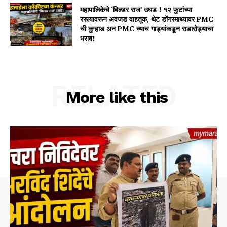
महापालिकेचे ‘बिल्डर राज’ उघड ! १२ फुटांच्या
रस्त्यावरून अवजड वाहतूक, थेट डोंगरमाथ्यावर PMC
ची कुऱ्हाड अन PMC च्याच गाड्यांकडून राडारोड्याचा
भराव!
RELATED
More like this