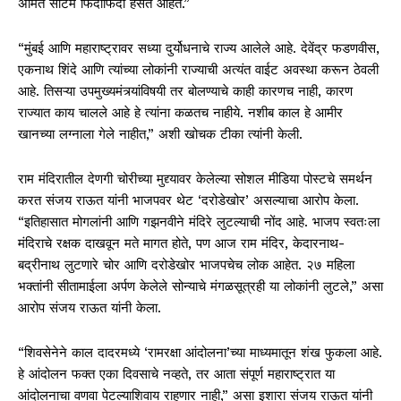
अमित साटम फिदीफिदी हसत आहेत.”
“मुंबई आणि महाराष्ट्रावर सध्या दुर्योधनाचे राज्य आलेले आहे. देवेंद्र फडणवीस,
एकनाथ शिंदे आणि त्यांच्या लोकांनी राज्याची अत्यंत वाईट अवस्था करून ठेवली
आहे. तिसऱ्या उपमुख्यमंत्र्यांविषयी तर बोलण्याचे काही कारणच नाही, कारण
राज्यात काय चालले आहे हे त्यांना कळतच नाहीये. नशीब काल हे आमीर
खानच्या लग्नाला गेले नाहीत,” अशी खोचक टीका त्यांनी केली.
राम मंदिरातील देणगी चोरीच्या मुद्द्यावर केलेल्या सोशल मीडिया पोस्टचे समर्थन
करत संजय राऊत यांनी भाजपवर थेट ‘दरोडेखोर’ असल्याचा आरोप केला.
“इतिहासात मोगलांनी आणि गझनवीने मंदिरे लुटल्याची नोंद आहे. भाजप स्वतःला
मंदिराचे रक्षक दाखवून मते मागत होते, पण आज राम मंदिर, केदारनाथ-
बद्रीनाथ लुटणारे चोर आणि दरोडेखोर भाजपचेच लोक आहेत. २७ महिला
भक्तांनी सीतामाईला अर्पण केलेले सोन्याचे मंगळसूत्रही या लोकांनी लुटले,” असा
आरोप संजय राऊत यांनी केला.
“शिवसेनेने काल दादरमध्ये ‘रामरक्षा आंदोलना’च्या माध्यमातून शंख फुकला आहे.
हे आंदोलन फक्त एका दिवसाचे नव्हते, तर आता संपूर्ण महाराष्ट्रात या
आंदोलनाचा वणवा पेटल्याशिवाय राहणार नाही,” असा इशारा संजय राऊत यांनी