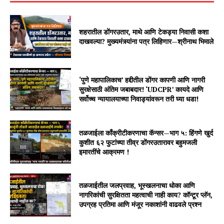
शहरातील डोंगरउतार, माथे आणि टेकड्या निवासी कशा
दाखवल्या? मुख्यमंत्र्यांना पत्र लिहिणार—श्रीनाथ भिमाले
‘पुणे महापालिकाच’ हद्दीतील डोंगर कापणी आणि नागरी
सुरक्षेसाठी अंतिम जबाबदार! ‘UDCPR’ कायदे आणि
सर्वोच्च न्यायालयाच्या निवाड्यांवरून तरी घ्या धडा!
तळजाईला काँक्रीटीकरणाचा कॅन्सर—भाग ५: हिंगणे खुर्द
कुशीत ६२ फुटांच्या तीव्र डोंगरउतारावर बहुमजली
इमारतींचे आक्रमण !
तळजाईतील जलप्रवाह, भूस्खलनाचा धोका आणि
नागरिकांची सुरक्षितता महत्वाची नाही काय? कॉन्टूर प्लॅन,
उपग्रह प्रतिमा आणि मंजूर नकाशांनी वाढवले प्रश्न