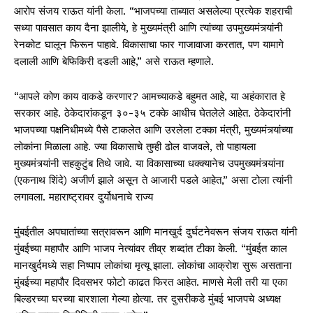
आरोप संजय राऊत यांनी केला. “भाजपच्या ताब्यात असलेल्या प्रत्येक शहराची
सध्या पावसात काय दैना झालीये, हे मुख्यमंत्री आणि त्यांच्या उपमुख्यमंत्र्यांनी
रेनकोट घालून फिरून पाहावे. विकासाचा फार गाजावाजा करतात, पण यामागे
दलाली आणि बेफिकिरी दडली आहे,” असे राऊत म्हणाले.
“आपले कोण काय वाकडे करणार? आमच्याकडे बहुमत आहे, या अहंकारात हे
सरकार आहे. ठेकेदारांकडून ३०-३५ टक्के आधीच घेतलेले आहेत. ठेकेदारांनी
भाजपच्या पक्षनिधीमध्ये पैसे टाकलेत आणि उरलेला टक्का मंत्री, मुख्यमंत्र्यांच्या
लोकांना मिळाला आहे. ज्या विकासाचे तुम्ही ढोल वाजवले, तो पाहायला
मुख्यमंत्र्यांनी सहकुटुंब तिथे जावे. या विकासाच्या धक्क्यानेच उपमुख्यमंत्र्यांना
(एकनाथ शिंदे) अजीर्ण झाले असून ते आजारी पडले आहेत,” असा टोला त्यांनी
लगावला. महाराष्ट्रावर दुर्योधनाचे राज्य
मुंबईतील अपघातांच्या सत्रावरून आणि मानखुर्द दुर्घटनेवरून संजय राऊत यांनी
मुंबईच्या महापौर आणि भाजप नेत्यांवर तीव्र शब्दांत टीका केली. “मुंबईत काल
मानखुर्दमध्ये सहा निष्पाप लोकांचा मृत्यू झाला. लोकांचा आक्रोश सुरू असताना
मुंबईच्या महापौर दिवसभर फोटो काढत फिरत आहेत. माणसे मेली तरी या एका
बिल्डरच्या घरच्या बारशाला गेल्या होत्या. तर दुसरीकडे मुंबई भाजपचे अध्यक्ष