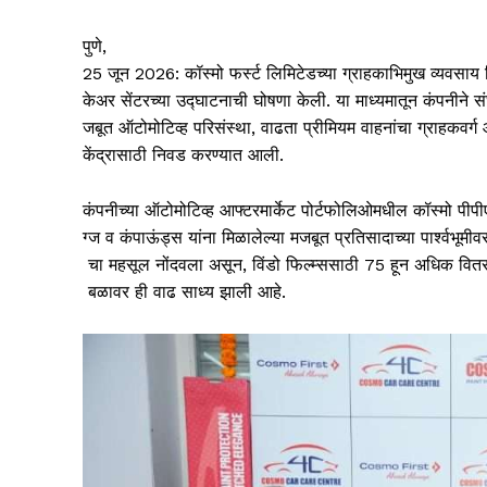
पुणे,
25 जून 2026: कॉस्मो फर्स्ट लिमिटेडच्या ग्राहकाभिमुख व्यवसाय
केअर सेंटरच्या उद्घाटनाची घोषणा केली. या माध्यमातून कंपनीने स
जबूत ऑटोमोटिव्ह परिसंस्था, वाढता प्रीमियम वाहनांचा ग्राहकवर्ग 
केंद्रासाठी निवड करण्यात आली.
कंपनीच्या ऑटोमोटिव्ह आफ्टरमार्केट पोर्टफोलिओमधील कॉस्मो पीपीएफ
ग्ज व कंपाऊंड्स यांना मिळालेल्या मजबूत प्रतिसादाच्या पार्श्वभूम
चा महसूल नोंदवला असून, विंडो फिल्म्ससाठी 75 हून अधिक वितरक
बळावर ही वाढ साध्य झाली आहे.