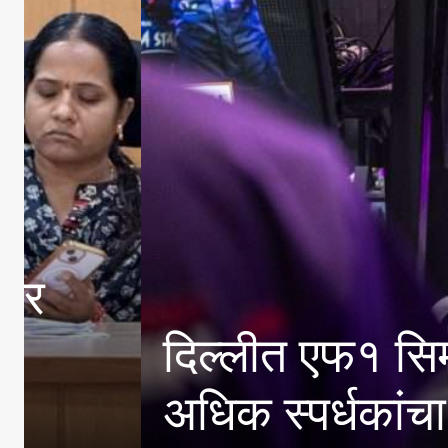
प्राचार्य डॉ.सुधाकररा
विविध गुणदर्शन तीन दिवसी