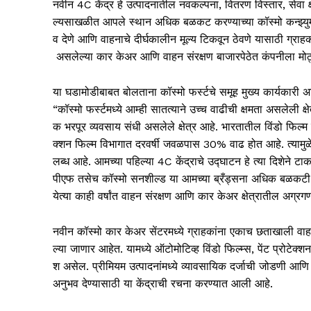
नवीन 4C केंद्र हे उत्पादनातील नवकल्पना, वितरण विस्तार, सेवा क
ल्यसाखळीत आपले स्थान अधिक बळकट करण्याच्या कॉस्मो कन्झ्युमर
व देणे आणि वाहनाचे दीर्घकालीन मूल्य टिकवून ठेवणे यासाठी ग्रा
असलेल्या कार केअर आणि वाहन संरक्षण बाजारपेठेत कंपनीला मोठ
या घडामोडीबाबत बोलताना कॉस्मो फर्स्टचे समूह मुख्य कार्यकारी अध
“कॉस्मो फर्स्टमध्ये आम्ही सातत्याने उच्च वाढीची क्षमता असलेली क
क भरपूर व्यवसाय संधी असलेले क्षेत्र आहे. भारतातील विंडो फिल्म
क्शन फिल्म विभागात दरवर्षी जवळपास 30% वाढ होत आहे. त्यामुळे दर
लब्ध आहे. आमच्या पहिल्या 4C केंद्राचे उद्घाटन हे त्या दिशेने 
पीएफ तसेच कॉस्मो सनशील्ड या आमच्या ब्रँड्सना अधिक बळकटी द
येत्या काही वर्षांत वाहन संरक्षण आणि कार केअर क्षेत्रातील अग्रग
नवीन कॉस्मो कार केअर सेंटरमध्ये ग्राहकांना एकाच छताखाली वाहन
ल्या जाणार आहेत. यामध्ये ऑटोमोटिव्ह विंडो फिल्म्स, पेंट प्रोटेक्शन
श असेल. प्रीमियम उत्पादनांमध्ये व्यावसायिक दर्जाची जोडणी
अनुभव देण्यासाठी या केंद्राची रचना करण्यात आली आहे.