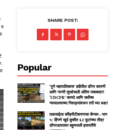
ार
SHARE POST:
 म
्या
ं
ु.
Popular
या
‘पुणे महापालिकाच’ हद्दीतील डोंगर कापणी
आणि नागरी सुरक्षेसाठी अंतिम जबाबदार!
‘UDCPR’ कायदे आणि सर्वोच्च
न्यायालयाच्या निवाड्यांवरून तरी घ्या धडा!
तळजाईला काँक्रीटीकरणाचा कॅन्सर—भाग
५: हिंगणे खुर्द कुशीत ६२ फुटांच्या तीव्र
डोंगरउतारावर बहुमजली इमारतींचे