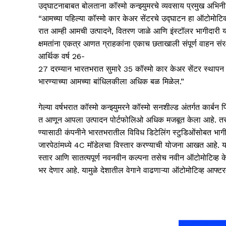
उद्घाटनाबाबत बोलताना कॉस्मो कन्झ्युमरचे व्यवसाय प्रमुख अभिनी
“आमच्या पहिल्या कॉस्मो कार केअर सेंटरचे उद्घाटन हा ऑटोमोटिव्ह आ
रात आम्ही आमची उत्पादने, वितरण जाळे आणि इंस्टॉलर भागीदारी यांच
क्षमतांना एकत्र आणत ग्राहकांना एकाच छताखाली संपूर्ण वाहन 
आर्थिक वर्ष 26-
27 दरम्यान भारतभरात सुमारे 35 कॉस्मो कार केअर सेंटर स्थापन करण
भारण्याच्या आमच्या बांधिलकीला अधिक बळ मिळेल.”
गेल्या वर्षभरात कॉस्मो कन्झ्युमरने कॉस्मो सनशील्ड अंतर्गत कार्
त आणून आपला उत्पादन पोर्टफोलिओ अधिक मजबूत केला आहे. तसेच,
ण्यासाठी कंपनीने भारतभरातील विविध डिटेलिंग स्टुडिओंसोबत भागी
जारपेठांमध्ये 4C मॉडेलचा विस्तार करण्याची योजना आखत आहे. 
स्तार आणि सातत्यपूर्ण नवनवीन कल्पना तसेच नवीन ऑटोमोटिव्ह के
भर देणार आहे. यामुळे देशातील वेगाने वाढणाऱ्या ऑटोमोटिव्ह आफ्ट