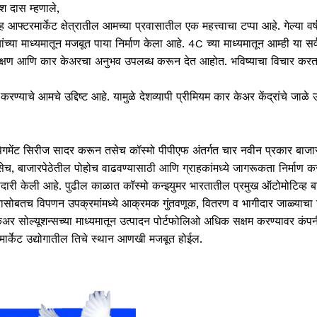
श दास म्हणाले,
फ्टरमार्केट क्षेत्रातील आमच्या प्रवासातील एक महत्त्वाचा टप्पा आहे. गेल्या वर्
्या माध्यमातून मजबूत पाया निर्माण केला आहे. 4C च्या माध्यमातून आम्ही या सर
संरक्षण आणि कार केअरचा अनुभव उपलब्ध करून देत आहोत. भविष्याचा विचार कर
्याचे आमचे उद्दिष्ट आहे. यामुळे देशव्यापी प्रीमियम कार केअर केंद्रांचे जाळे 
बन पिगमेंट सिरीज सादर करून तसेच कॉस्मो पीपीएफ अंतर्गत चार नवीन प्रकार बाजा
 बाजारपेठेतील पोहोच वाढवण्यासाठी आणि ग्राहकांमध्ये जागरूकता निर्माण क
दारी केली आहे. पुढील काळात कॉस्मो कन्झ्युमर भारतातील प्रमुख ऑटोमोटिव्ह ब
यासोबतच विपणन उपक्रमांमध्ये आक्रमक गुंतवणूक, वितरण व भागीदार जाळ्याचा 
अर सोल्यूशन्सच्या माध्यमातून उत्पादन पोर्टफोलिओ अधिक सक्षम करण्यावर कंप
रमार्केट उद्योगातील तिचे स्थान आणखी मजबूत होईल.