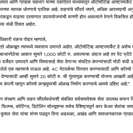
्षमता आणि ग्राहक सहभाग यांच्या एकत्रित माध्यमातून ऑटोमोटिव्ह आफ्टरमार्केट 
च्या व्यापक धोरणाचे प्रतिक आहे. वाहनांचे सौंदर्य जपणे, अधिक आरामदायी अन
हकांकडून वाढत्या प्रमाणात उपाययोजनांची मागणी होत असल्याने वेगाने विकसित ह
्या संधी दिसत आहेत.
िकारी पंकज पोद्दार म्हणाले,
्षेत्रे ओळखून त्यामध्ये व्यवसाय उभारले आहेत. ऑटोमोटिव्ह आफ्टरमार्केट हे असेच 
 बाजारपेठेचा आकार सुमारे 1,000 कोटी रु. असल्याचा अंदाज आहे तर पेंट प्रोटे
्जेदार उत्पादने आणि विश्वासार्ह सेवा देणाऱ्या संघटित कंपन्यांसाठी मोठी संधी 
टाकलेले एक महत्त्वाचे पाऊल आहे. 4C नेटवर्कचा विस्तार करण्यासाठी आणि कॉस्मो 
ेण्यासाठी आम्ही सुमारे 20 कोटी रु. ची गुंतवणूक करण्याची योजना आखली आह
ण्य कंपनी म्हणून कॉस्मो कन्झ्युमरची ओळख निर्माण करण्याचे आमचे उद्दिष्ट आहे.”
 संरक्षण आणि वाहन सौंदर्यवर्धनाशी संबंधित सर्वसमावेशक सेवा उपलब्ध करून द
 फिल्म्स, कोटिंग्ज, डिटेलिंग सोल्यूशन्स तसेच वैशिष्ट्यपूर्ण कार केअर सेवांचा समा
 आणि कुशल सेवा यांचा संगम घडवून विना अडथळा, अखंड आणि समाधानकारक ग्रा