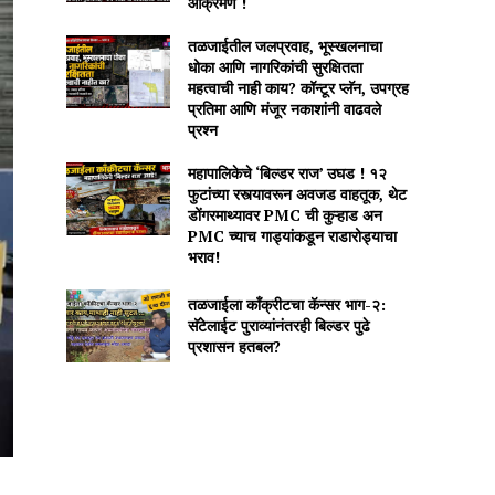
आक्रमण !
तळजाईतील जलप्रवाह, भूस्खलनाचा
धोका आणि नागरिकांची सुरक्षितता
महत्वाची नाही काय? कॉन्टूर प्लॅन, उपग्रह
प्रतिमा आणि मंजूर नकाशांनी वाढवले
प्रश्न
महापालिकेचे ‘बिल्डर राज’ उघड ! १२
फुटांच्या रस्त्यावरून अवजड वाहतूक, थेट
डोंगरमाथ्यावर PMC ची कुऱ्हाड अन
PMC च्याच गाड्यांकडून राडारोड्याचा
भराव!
तळजाईला कॉंक्रीटचा कॅन्सर भाग-२:
सॅटेलाईट पुराव्यांनंतरही बिल्डर पुढे
प्रशासन हतबल?