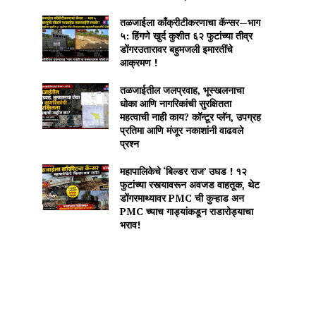
तळजाईला काँक्रीटीकरणाचा कॅन्सर—भाग
५: हिंगणे खुर्द कुशीत ६२ फुटांच्या तीव्र
डोंगरउतारावर बहुमजली इमारतींचे
आक्रमण !
तळजाईतील जलप्रवाह, भूस्खलनाचा
धोका आणि नागरिकांची सुरक्षितता
महत्वाची नाही काय? कॉन्टूर प्लॅन, उपग्रह
प्रतिमा आणि मंजूर नकाशांनी वाढवले
प्रश्न
महापालिकेचे ‘बिल्डर राज’ उघड ! १२
फुटांच्या रस्त्यावरून अवजड वाहतूक, थेट
डोंगरमाथ्यावर PMC ची कुऱ्हाड अन
PMC च्याच गाड्यांकडून राडारोड्याचा
भराव!