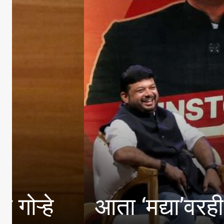
देशाला विश्वगुर
सरसंघचालक डा