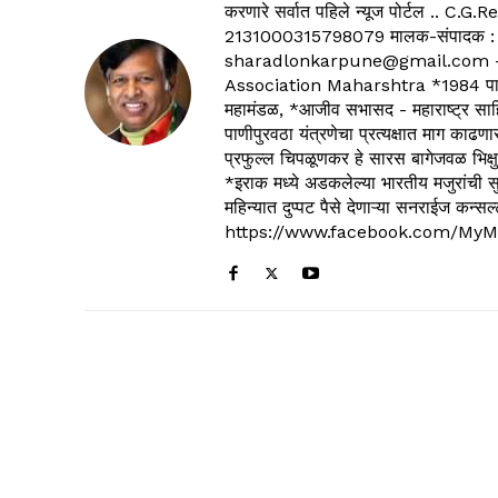
करणारे सर्वात पहिले न्यूज पोर्टल .
2131000315798079 मालक-संपादक :
sharadlonkarpune@gmail.com - 
Association Maharshtra *1984 पासून
महामंडळ, *आजीव सभासद - महाराष्ट्र साहित
पाणीपुरवठा यंत्रणेचा प्रत्यक्षात माग काढणा
प्रफुल्ल चिपळूणकर हे सारस बागेजवळ भिक्षु
*इराक मध्ये अडकलेल्या भारतीय मजुरांची स
महिन्यात दुप्पट पैसे देणाऱ्या सनराईज कन
https://www.facebook.com/MyM