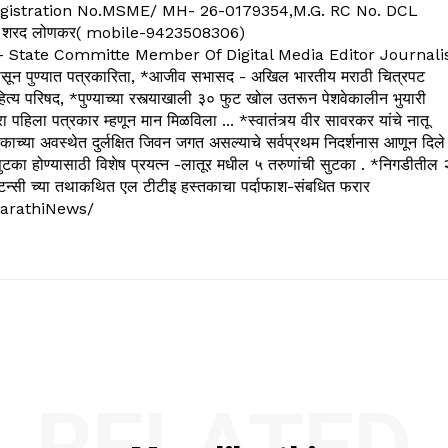
. C.G.Registration No.MSME/ MH- 26-0179354,M.G. RC No. DCL
 शरद लोणकर( mobile-9423508306)
State Committe Member Of Digital Media Editor Journali
 पुण्यात पत्रकारिता, *आजीव सभासद - अखिल भारतीय मराठी चित्रपट
्य परिषद, *पुण्याच्या रस्त्याखाली ३० फुट खोल उतरून पेशवेकालीन भुयारी
रा पहिला पत्रकार म्हणून मान मिळविला ... *स्वातंत्र्य वीर सावरकर यांचे नातू
काच्या अवस्थेत दुर्लक्षित जिवन जगत असल्याचे सर्वप्रथम निदर्शनास आणून दिले
ुटका होण्यासाठी विशेष प्रयत्न -लातूर मधील ५ तरुणांची सुटका . *निगडीतील 
्सल्टन्सी च्या तथाकथित एल टीटीइ हस्तकाचा पर्दाफाश-संबधित फरार
arathiNews/
RELATED