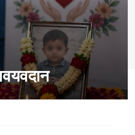
े अवयवदान