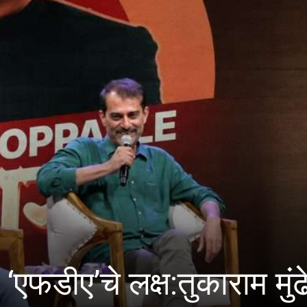
ू बनवण्यासाठी वंचितांना मु
ॅ. मोहन भागवत