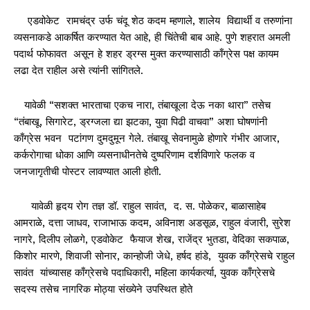
एडवोकेट रामचंद्र उर्फ चंदू शेठ कदम म्हणाले, शालेय विद्यार्थी व तरुणांना
व्यसनाकडे आकर्षित करण्यात येत आहे, ही चिंतेची बाब आहे. पुणे शहरात अमली
पदार्थ फोफावत असून हे शहर ड्रग्स मुक्त करण्यासाठी काँग्रेस पक्ष कायम
लढा देत राहील असे त्यांनी सांगितले.
यावेळी “सशक्त भारताचा एकच नारा, तंबाखूला देऊ नका थारा” तसेच
“तंबाखू, सिगारेट, ड्रग्जला द्या झटका, युवा पिढी वाचवा” अशा घोषणांनी
काँग्रेस भवन पटांगण दुमदुमून गेले. तंबाखू सेवनामुळे होणारे गंभीर आजार,
कर्करोगाचा धोका आणि व्यसनाधीनतेचे दुष्परिणाम दर्शविणारे फलक व
जनजागृतीची पोस्टर लावण्यात आली होती.
यावेळी हृदय रोग तज्ञ डॉ. राहुल सावंत, द. स. पोळेकर, बाळासाहेब
आमराळे, दत्ता जाधव, राजाभाऊ कदम, अविनाश अडसूळ, राहुल वंजारी, सुरेश
नागरे, दिलीप लोळगे, एडवोकेट फैयाज शेख, राजेंद्र भुतडा, वेदिका सकपाळ,
किशोर मारणे, शिवाजी सोनार, कान्होजी जेधे, हर्षद हांडे, युवक काँग्रेसचे राहुल
सावंत यांच्यासह काँग्रेसचे पदाधिकारी, महिला कार्यकर्त्या, युवक काँग्रेसचे
सदस्य तसेच नागरिक मोठ्या संख्येने उपस्थित होते