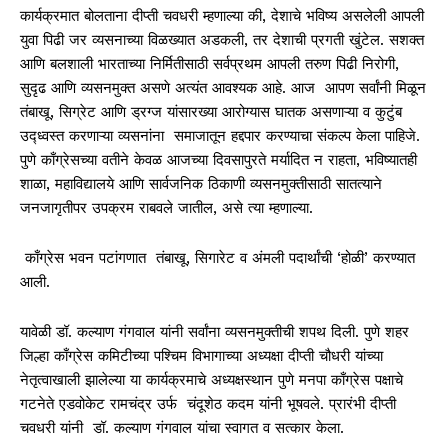
कार्यक्रमात बोलताना दीप्ती चवधरी म्हणाल्या की, देशाचे भविष्य असलेली आपली
युवा पिढी जर व्यसनाच्या विळख्यात अडकली, तर देशाची प्रगती खुंटेल. सशक्त
आणि बलशाली भारताच्या निर्मितीसाठी सर्वप्रथम आपली तरुण पिढी निरोगी,
सुदृढ आणि व्यसनमुक्त असणे अत्यंत आवश्यक आहे. आज आपण सर्वांनी मिळून
तंबाखू, सिग्रेट आणि ड्रग्ज यांसारख्या आरोग्यास घातक असणाऱ्या व कुटुंब
उद्ध्वस्त करणाऱ्या व्यसनांना समाजातून हद्दपार करण्याचा संकल्प केला पाहिजे.
पुणे काँग्रेसच्या वतीने केवळ आजच्या दिवसापुरते मर्यादित न राहता, भविष्यातही
शाळा, महाविद्यालये आणि सार्वजनिक ठिकाणी व्यसनमुक्तीसाठी सातत्याने
जनजागृतीपर उपक्रम राबवले जातील, असे त्या म्हणाल्या.
काँग्रेस भवन पटांगणात तंबाखू, सिगारेट व अंमली पदार्थांची ‘होळी’ करण्यात
आली.
यावेळी डॉ. कल्याण गंगवाल यांनी सर्वांना व्यसनमुक्तीची शपथ दिली. पुणे शहर
जिल्हा काँग्रेस कमिटीच्या पश्चिम विभागाच्या अध्यक्षा दीप्ती चौधरी यांच्या
नेतृत्वाखाली झालेल्या या कार्यक्रमाचे अध्यक्षस्थान पुणे मनपा काँग्रेस पक्षाचे
गटनेते एडवोकेट रामचंद्र उर्फ चंदूशेठ कदम यांनी भूषवले. प्रारंभी दीप्ती
चवधरी यांनी डॉ. कल्याण गंगवाल यांचा स्वागत व सत्कार केला.