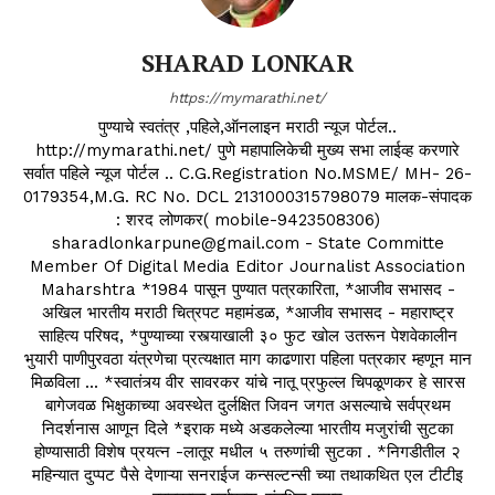
SHARAD LONKAR
https://mymarathi.net/
पुण्याचे स्वतंत्र ,पहिले,ऑनलाइन मराठी न्यूज पोर्टल..
http://mymarathi.net/ पुणे महापालिकेची मुख्य सभा लाईव्ह करणारे
सर्वात पहिले न्यूज पोर्टल .. C.G.Registration No.MSME/ MH- 26-
0179354,M.G. RC No. DCL 2131000315798079 मालक-संपादक
: शरद लोणकर( mobile-9423508306)
sharadlonkarpune@gmail.com - State Committe
Member Of Digital Media Editor Journalist Association
Maharshtra *1984 पासून पुण्यात पत्रकारिता, *आजीव सभासद -
अखिल भारतीय मराठी चित्रपट महामंडळ, *आजीव सभासद - महाराष्ट्र
साहित्य परिषद, *पुण्याच्या रस्त्याखाली ३० फुट खोल उतरून पेशवेकालीन
भुयारी पाणीपुरवठा यंत्रणेचा प्रत्यक्षात माग काढणारा पहिला पत्रकार म्हणून मान
मिळविला ... *स्वातंत्र्य वीर सावरकर यांचे नातू प्रफुल्ल चिपळूणकर हे सारस
बागेजवळ भिक्षुकाच्या अवस्थेत दुर्लक्षित जिवन जगत असल्याचे सर्वप्रथम
निदर्शनास आणून दिले *इराक मध्ये अडकलेल्या भारतीय मजुरांची सुटका
होण्यासाठी विशेष प्रयत्न -लातूर मधील ५ तरुणांची सुटका . *निगडीतील २
महिन्यात दुप्पट पैसे देणाऱ्या सनराईज कन्सल्टन्सी च्या तथाकथित एल टीटीइ