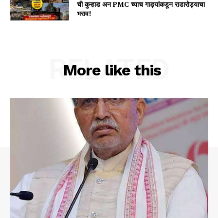
ची कुऱ्हाड अन PMC च्याच गाड्यांकडून राडारोड्याचा
भराव!
RELATED
More like this