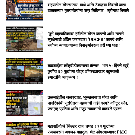
शहरातील डोंगरउतार, माथे आणि टेकड्या निवासी कशा
दाखवल्या? मुख्यमंत्र्यांना पत्र लिहिणार—श्रीनाथ भिमाले
‘पुणे महापालिकाच’ हद्दीतील डोंगर कापणी आणि नागरी
सुरक्षेसाठी अंतिम जबाबदार! ‘UDCPR’ कायदे आणि
सर्वोच्च न्यायालयाच्या निवाड्यांवरून तरी घ्या धडा!
तळजाईला काँक्रीटीकरणाचा कॅन्सर—भाग ५: हिंगणे खुर्द
कुशीत ६२ फुटांच्या तीव्र डोंगरउतारावर बहुमजली
इमारतींचे आक्रमण !
तळजाईतील जलप्रवाह, भूस्खलनाचा धोका आणि
नागरिकांची सुरक्षितता महत्वाची नाही काय? कॉन्टूर प्लॅन,
उपग्रह प्रतिमा आणि मंजूर नकाशांनी वाढवले प्रश्न
महापालिकेचे ‘बिल्डर राज’ उघड ! १२ फुटांच्या
रस्त्यावरून अवजड वाहतूक, थेट डोंगरमाथ्यावर PMC