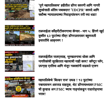
‘पुणे महापालिकाच’ हद्दीतील डोंगर कापणी आणि नागरी
सुरक्षेसाठी अंतिम जबाबदार! ‘UDCPR’ कायदे आणि
सर्वोच्च न्यायालयाच्या निवाड्यांवरून तरी घ्या धडा!
तळजाईला काँक्रीटीकरणाचा कॅन्सर—भाग ५: हिंगणे खुर्द
कुशीत ६२ फुटांच्या तीव्र डोंगरउतारावर बहुमजली
इमारतींचे आक्रमण !
तळजाईतील जलप्रवाह, भूस्खलनाचा धोका आणि
नागरिकांची सुरक्षितता महत्वाची नाही काय? कॉन्टूर प्लॅन,
उपग्रह प्रतिमा आणि मंजूर नकाशांनी वाढवले प्रश्न
महापालिकेचे ‘बिल्डर राज’ उघड ! १२ फुटांच्या
रस्त्यावरून अवजड वाहतूक, थेट डोंगरमाथ्यावर PMC
ची कुऱ्हाड अन PMC च्याच गाड्यांकडून राडारोड्याचा
भराव!