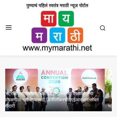
नाटक समाजाचा आरसा – प्रा. गणेश चंदनशिवे