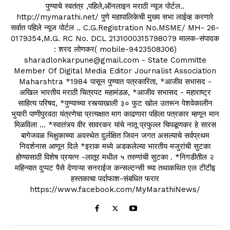
पुण्याचे स्वतंत्र ,पहिले,ऑनलाइन मराठी न्यूज पोर्टल..
http://mymarathi.net/ पुणे महापालिकेची मुख्य सभा लाईव्ह करणारे
सर्वात पहिले न्यूज पोर्टल .. C.G.Registration No.MSME/ MH- 26-
0179354,M.G. RC No. DCL 2131000315798079 मालक-संपादक
: शरद लोणकर( mobile-9423508306)
sharadlonkarpune@gmail.com - State Committe
Member Of Digital Media Editor Journalist Association
Maharshtra *1984 पासून पुण्यात पत्रकारिता, *आजीव सभासद -
अखिल भारतीय मराठी चित्रपट महामंडळ, *आजीव सभासद - महाराष्ट्र
साहित्य परिषद, *पुण्याच्या रस्त्याखाली ३० फुट खोल उतरून पेशवेकालीन
भुयारी पाणीपुरवठा यंत्रणेचा प्रत्यक्षात माग काढणारा पहिला पत्रकार म्हणून मान
मिळविला ... *स्वातंत्र्य वीर सावरकर यांचे नातू प्रफुल्ल चिपळूणकर हे सारस
बागेजवळ भिक्षुकाच्या अवस्थेत दुर्लक्षित जिवन जगत असल्याचे सर्वप्रथम
निदर्शनास आणून दिले *इराक मध्ये अडकलेल्या भारतीय मजुरांची सुटका
होण्यासाठी विशेष प्रयत्न -लातूर मधील ५ तरुणांची सुटका . *निगडीतील २
महिन्यात दुप्पट पैसे देणाऱ्या सनराईज कन्सल्टन्सी च्या तथाकथित एल टीटीइ
हस्तकाचा पर्दाफाश-संबधित फरार
https://www.facebook.com/MyMarathiNews/