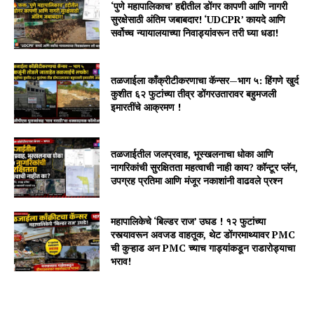
‘पुणे महापालिकाच’ हद्दीतील डोंगर कापणी आणि नागरी
सुरक्षेसाठी अंतिम जबाबदार! ‘UDCPR’ कायदे आणि
सर्वोच्च न्यायालयाच्या निवाड्यांवरून तरी घ्या धडा!
तळजाईला काँक्रीटीकरणाचा कॅन्सर—भाग ५: हिंगणे खुर्द
कुशीत ६२ फुटांच्या तीव्र डोंगरउतारावर बहुमजली
इमारतींचे आक्रमण !
तळजाईतील जलप्रवाह, भूस्खलनाचा धोका आणि
नागरिकांची सुरक्षितता महत्वाची नाही काय? कॉन्टूर प्लॅन,
उपग्रह प्रतिमा आणि मंजूर नकाशांनी वाढवले प्रश्न
महापालिकेचे ‘बिल्डर राज’ उघड ! १२ फुटांच्या
रस्त्यावरून अवजड वाहतूक, थेट डोंगरमाथ्यावर PMC
ची कुऱ्हाड अन PMC च्याच गाड्यांकडून राडारोड्याचा
भराव!