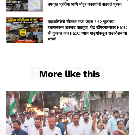
उपग्रह प्रतिमा आणि मंजूर नकाशांनी वाढवले प्रश्न
महापालिकेचे ‘बिल्डर राज’ उघड ! १२ फुटांच्या
रस्त्यावरून अवजड वाहतूक, थेट डोंगरमाथ्यावर PMC
ची कुऱ्हाड अन PMC च्याच गाड्यांकडून राडारोड्याचा
भराव!
RELATED
More like this