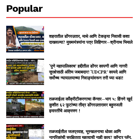
Popular
शहरातील डोंगरउतार, माथे आणि टेकड्या निवासी कशा
दाखवल्या? मुख्यमंत्र्यांना पत्र लिहिणार—श्रीनाथ भिमाले
‘पुणे महापालिकाच’ हद्दीतील डोंगर कापणी आणि नागरी
सुरक्षेसाठी अंतिम जबाबदार! ‘UDCPR’ कायदे आणि
सर्वोच्च न्यायालयाच्या निवाड्यांवरून तरी घ्या धडा!
तळजाईला काँक्रीटीकरणाचा कॅन्सर—भाग ५: हिंगणे खुर्द
कुशीत ६२ फुटांच्या तीव्र डोंगरउतारावर बहुमजली
इमारतींचे आक्रमण !
तळजाईतील जलप्रवाह, भूस्खलनाचा धोका आणि
नागरिकांची सुरक्षितता महत्वाची नाही काय? कॉन्टूर प्लॅन,