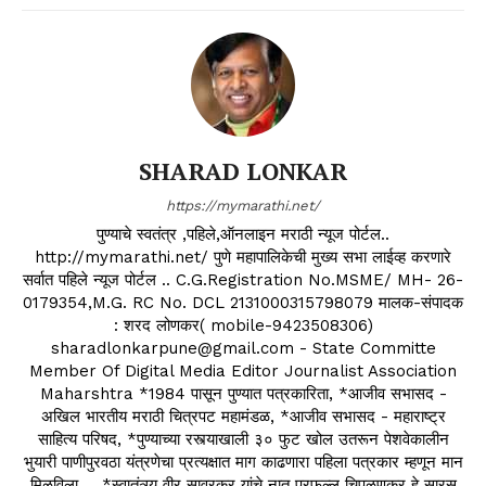
SHARAD LONKAR
https://mymarathi.net/
पुण्याचे स्वतंत्र ,पहिले,ऑनलाइन मराठी न्यूज पोर्टल..
http://mymarathi.net/ पुणे महापालिकेची मुख्य सभा लाईव्ह करणारे
सर्वात पहिले न्यूज पोर्टल .. C.G.Registration No.MSME/ MH- 26-
0179354,M.G. RC No. DCL 2131000315798079 मालक-संपादक
: शरद लोणकर( mobile-9423508306)
sharadlonkarpune@gmail.com - State Committe
Member Of Digital Media Editor Journalist Association
Maharshtra *1984 पासून पुण्यात पत्रकारिता, *आजीव सभासद -
अखिल भारतीय मराठी चित्रपट महामंडळ, *आजीव सभासद - महाराष्ट्र
साहित्य परिषद, *पुण्याच्या रस्त्याखाली ३० फुट खोल उतरून पेशवेकालीन
भुयारी पाणीपुरवठा यंत्रणेचा प्रत्यक्षात माग काढणारा पहिला पत्रकार म्हणून मान
मिळविला ... *स्वातंत्र्य वीर सावरकर यांचे नातू प्रफुल्ल चिपळूणकर हे सारस