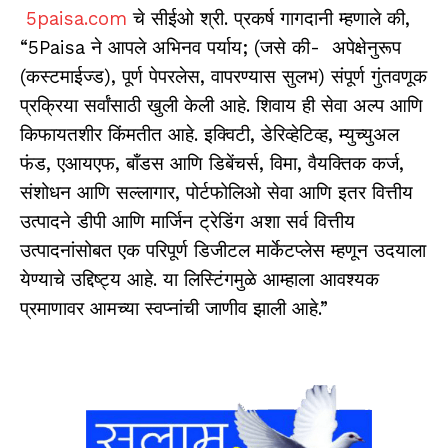
5paisa.com
चे सीईओ श्री. प्रकर्ष गागदानी म्हणाले की,
“
5Paisa
ने आपले अभिनव पर्याय; (जसे की-
अपेक्षेनुरूप
(कस्टमाईज्ड), पूर्ण पेपरलेस, वापरण्यास सुलभ) संपूर्ण गुंतवणूक
प्रक्रिया सर्वांसाठी खुली केली आहे. शिवाय ही सेवा अल्प आणि
किफायतशीर किंमतीत आहे.
इक्विटी
,
डेरिव्हेटिव्ह
,
म्युच्युअल
फंड
,
एआयएफ
,
बॉंडस आणि डिबेंचर्स
,
विमा
,
वैयक्तिक कर्ज
,
संशोधन आणि सल्लागार
,
पोर्टफोलिओ सेवा आणि इतर वित्तीय
उत्पादने डीपी आणि मार्जिन ट्रेडिंग अशा सर्व वित्तीय
उत्पादनांसोबत एक परिपूर्ण डिजीटल मार्केटप्लेस म्हणून उदयाला
येण्याचे उद्दिष्ट्य आहे. या लिस्टिंगमुळे आम्हाला आवश्यक
प्रमाणावर आमच्या स्वप्नांची जाणीव झाली आहे.”