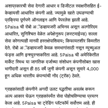
अशाप्रकारची सेवा देणारी आधार व डिजीटल स्वाक्षरीसहित ई-
केव्हायसी आधारित कंपनी आहे. ज्यामुळे खाते उघडण्याची
प्रक्रिया पूर्णपणे ऑनलाइन आणि पेपरलेस झाली आहे.
5Paisa
ची रोबो अॅडव्हायजरी अभिनव असून अल्गोरिदम
आधारित, सुनिश्चित वेळेत अपेक्षेनुरूप (कस्टमाईज्ड) सल्ला
सेवा कोणत्याही मानवी हस्तक्षेपाशिवाय; किफायतशीर किमतीत
देते. रोबो अॅडव्हायजरी केवळ समभागांसाठी नसून म्युच्युअल
फंड्स आणि इन्श्युरन्सकरिता आहे.
5Paisa
ची अमेरिकेतील
मार्केट स्मिथ या जागतिक दर्जाच्या संशोधन कंपनीसोबत खास
भागीदारी असून ही 85 वर्षे जुनी कंपनी असून सुमारे 4,000
हून अधिक भारतीय कंपन्यांची नोंद (ट्रॅक) ठेवते.
ग्राहकांसाठी कंपनीने अगदी उलट पद्धतीचा अवलंब करून
अल्प आकार घेऊन ग्राहकांपर्यंत सेवा पोहोचविण्याचा प्रयत्न
केला आहे.
5Paisa
चा ट्रेडिंग प्लॅटफॉर्म सर्वोत्तम आहे. ही