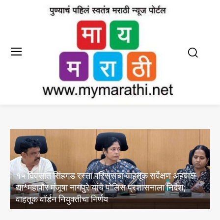
दिल्लीत एफ१ सिम रेसिंग इंडिया ओपनला उत्स्फूर्त प्रतिसाद; ३
हजारांहून अधिक स्पर्धकांचा सहभाग