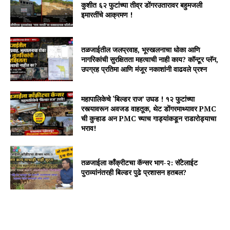
कुशीत ६२ फुटांच्या तीव्र डोंगरउतारावर बहुमजली
इमारतींचे आक्रमण !
तळजाईतील जलप्रवाह, भूस्खलनाचा धोका आणि
नागरिकांची सुरक्षितता महत्वाची नाही काय? कॉन्टूर प्लॅन,
उपग्रह प्रतिमा आणि मंजूर नकाशांनी वाढवले प्रश्न
महापालिकेचे ‘बिल्डर राज’ उघड ! १२ फुटांच्या
रस्त्यावरून अवजड वाहतूक, थेट डोंगरमाथ्यावर PMC
ची कुऱ्हाड अन PMC च्याच गाड्यांकडून राडारोड्याचा
भराव!
तळजाईला कॉंक्रीटचा कॅन्सर भाग-२: सॅटेलाईट
पुराव्यांनंतरही बिल्डर पुढे प्रशासन हतबल?