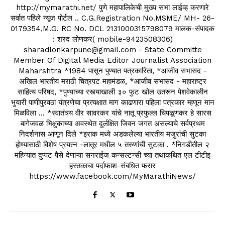
http://mymarathi.net/ पुणे महापालिकेची मुख्य सभा लाईव्ह करणारे
सर्वात पहिले न्यूज पोर्टल .. C.G.Registration No.MSME/ MH- 26-
0179354,M.G. RC No. DCL 2131000315798079 मालक-संपादक
: शरद लोणकर( mobile-9423508306)
sharadlonkarpune@gmail.com - State Committe
Member Of Digital Media Editor Journalist Association
Maharshtra *1984 पासून पुण्यात पत्रकारिता, *आजीव सभासद -
अखिल भारतीय मराठी चित्रपट महामंडळ, *आजीव सभासद - महाराष्ट्र
साहित्य परिषद, *पुण्याच्या रस्त्याखाली ३० फुट खोल उतरून पेशवेकालीन
भुयारी पाणीपुरवठा यंत्रणेचा प्रत्यक्षात माग काढणारा पहिला पत्रकार म्हणून मान
मिळविला ... *स्वातंत्र्य वीर सावरकर यांचे नातू प्रफुल्ल चिपळूणकर हे सारस
बागेजवळ भिक्षुकाच्या अवस्थेत दुर्लक्षित जिवन जगत असल्याचे सर्वप्रथम
निदर्शनास आणून दिले *इराक मध्ये अडकलेल्या भारतीय मजुरांची सुटका
होण्यासाठी विशेष प्रयत्न -लातूर मधील ५ तरुणांची सुटका . *निगडीतील २
महिन्यात दुप्पट पैसे देणाऱ्या सनराईज कन्सल्टन्सी च्या तथाकथित एल टीटीइ
हस्तकाचा पर्दाफाश-संबधित फरार
https://www.facebook.com/MyMarathiNews/