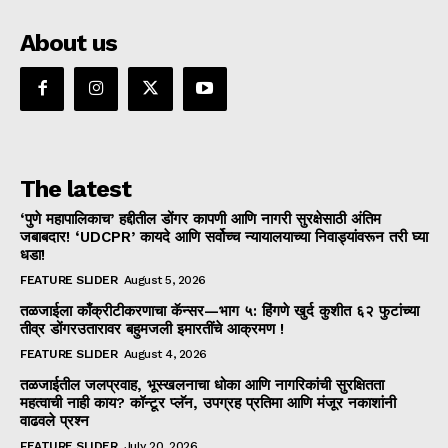
About us
The latest
‘पुणे महापालिकाच’ हद्दीतील डोंगर कापणी आणि नागरी सुरक्षेसाठी अंतिम
जबाबदार! ‘UDCPR’ कायदे आणि सर्वोच्च न्यायालयाच्या निवाड्यांवरून तरी घ्या
धडा!
FEATURE SLIDER
August 5, 2026
तळजाईला काँक्रीटीकरणाचा कॅन्सर—भाग ५: हिंगणे खुर्द कुशीत ६२ फुटांच्या
तीव्र डोंगरउतारावर बहुमजली इमारतींचे आक्रमण !
FEATURE SLIDER
August 4, 2026
तळजाईतील जलप्रवाह, भूस्खलनाचा धोका आणि नागरिकांची सुरक्षितता
महत्वाची नाही काय? कॉन्टूर प्लॅन, उपग्रह प्रतिमा आणि मंजूर नकाशांनी
वाढवले प्रश्न
FEATURE SLIDER
July 20, 2026