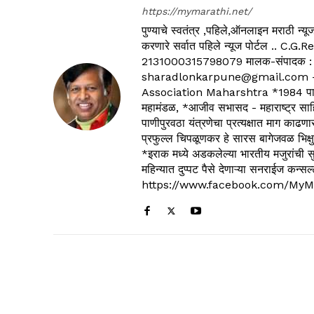
https://mymarathi.net/
पुण्याचे स्वतंत्र ,पहिले,ऑनलाइन मराठी न
करणारे सर्वात पहिले न्यूज पोर्टल .
2131000315798079 मालक-संपादक :
sharadlonkarpune@gmail.com - 
Association Maharshtra *1984 पासून
महामंडळ, *आजीव सभासद - महाराष्ट्र साहित
पाणीपुरवठा यंत्रणेचा प्रत्यक्षात माग काढणा
प्रफुल्ल चिपळूणकर हे सारस बागेजवळ भिक्षु
*इराक मध्ये अडकलेल्या भारतीय मजुरांची स
महिन्यात दुप्पट पैसे देणाऱ्या सनराईज कन
https://www.facebook.com/MyM