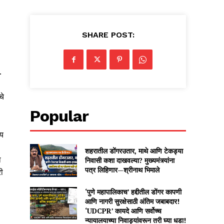
SHARE POST:
.
चे
Popular
ीय
शहरातील डोंगरउतार, माथे आणि टेकड्या
ा
निवासी कशा दाखवल्या? मुख्यमंत्र्यांना
पत्र लिहिणार—श्रीनाथ भिमाले
री
‘पुणे महापालिकाच’ हद्दीतील डोंगर कापणी
आणि नागरी सुरक्षेसाठी अंतिम जबाबदार!
‘UDCPR’ कायदे आणि सर्वोच्च
न्यायालयाच्या निवाड्यांवरून तरी घ्या धडा!