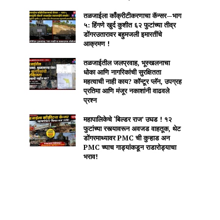
तळजाईला काँक्रीटीकरणाचा कॅन्सर—भाग
५: हिंगणे खुर्द कुशीत ६२ फुटांच्या तीव्र
डोंगरउतारावर बहुमजली इमारतींचे
आक्रमण !
तळजाईतील जलप्रवाह, भूस्खलनाचा
धोका आणि नागरिकांची सुरक्षितता
महत्वाची नाही काय? कॉन्टूर प्लॅन, उपग्रह
प्रतिमा आणि मंजूर नकाशांनी वाढवले
प्रश्न
महापालिकेचे ‘बिल्डर राज’ उघड ! १२
फुटांच्या रस्त्यावरून अवजड वाहतूक, थेट
डोंगरमाथ्यावर PMC ची कुऱ्हाड अन
PMC च्याच गाड्यांकडून राडारोड्याचा
भराव!